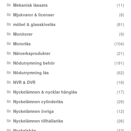
Mekanisk låssats
(11)
Mjukvaror & licenser
(8)
möbel & glasskivelås
(81)
Monitorer
(9)
Motorlås
(104)
Nätverksprodukter
(21)
Nödutrymning behör
(191)
Nödutrymning lås
(62)
NVR & DVR
(18)
Nyckelämnen & nycklar hänglås
(17)
Nyckelämnen cylinderlås
(29)
Nyckelämnen övriga
(12)
Nyckelämnen tillhållarlås
(26)
Nyckelskåp
(43)