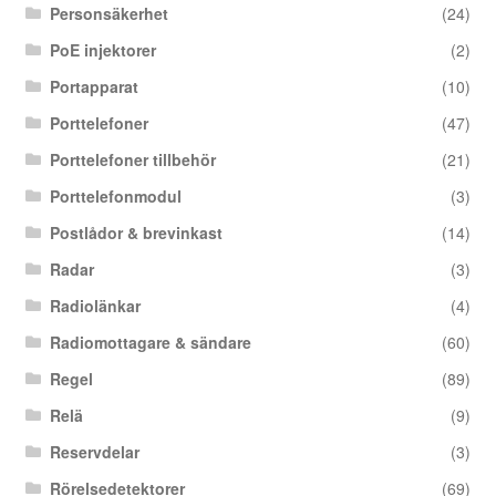
Personsäkerhet
(24)
PoE injektorer
(2)
Portapparat
(10)
Porttelefoner
(47)
Porttelefoner tillbehör
(21)
Porttelefonmodul
(3)
Postlådor & brevinkast
(14)
Radar
(3)
Radiolänkar
(4)
Radiomottagare & sändare
(60)
Regel
(89)
Relä
(9)
Reservdelar
(3)
Rörelsedetektorer
(69)