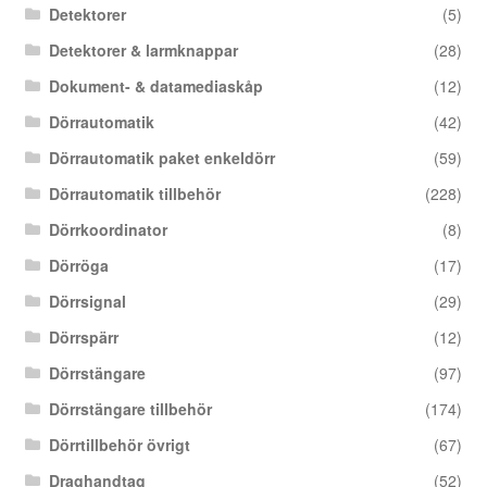
Detektorer
(5)
Detektorer & larmknappar
(28)
Dokument- & datamediaskåp
(12)
Dörrautomatik
(42)
Dörrautomatik paket enkeldörr
(59)
Dörrautomatik tillbehör
(228)
Dörrkoordinator
(8)
Dörröga
(17)
Dörrsignal
(29)
Dörrspärr
(12)
Dörrstängare
(97)
Dörrstängare tillbehör
(174)
Dörrtillbehör övrigt
(67)
Draghandtag
(52)