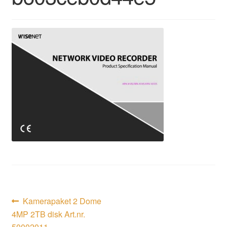
Inläggsnavigering
Föregående
Kamerapaket 2 Dome
inlägg:
4MP 2TB disk Art.nr.
50002011