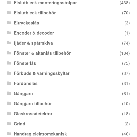
Elslutbleck monteringsstolpar
(438)
Elslutbleck tillbehör
(70)
Eltryckeslås
(3)
Encoder & decoder
(1)
fjäder & spärrskiva
(74)
Fönster & altanlås tillbehör
(184)
Fönsterlås
(75)
Förbuds & varningsskyltar
(37)
Fordonslås
(31)
Gångjärn
(61)
Gångjärn tillbehör
(10)
Glaskrossdetektor
(18)
Grind
(2)
Handtag elektromekanisk
(46)