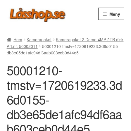
Hoppa
Hoppa
Meny
till
till
navigering
innehåll
Webbutik
Hem
Kamerapaket
Kamerapaket 2 Dome 4MP 2TB disk
Art.nr. 50002011
50001210-tmstv=1720619233.3d6d0155-
Rea
db3e65de1afc94df6aab603ceb0d44e5
50001210-
Villkor
tmstv=1720619233.3d
Vanliga frågor
6d0155-
Forum/Manualer/Råd
db3e65de1afc94df6aa
Support
b603ceb0d44e5