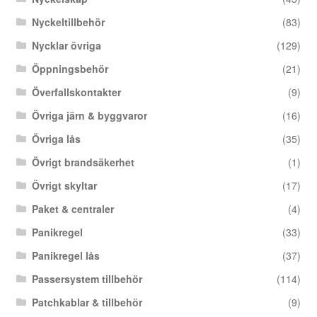
Nyckeltillbehör
(83)
Nycklar övriga
(129)
Öppningsbehör
(21)
Överfallskontakter
(9)
Övriga järn & byggvaror
(16)
Övriga lås
(35)
Övrigt brandsäkerhet
(1)
Övrigt skyltar
(17)
Paket & centraler
(4)
Panikregel
(33)
Panikregel lås
(37)
Passersystem tillbehör
(114)
Patchkablar & tillbehör
(9)