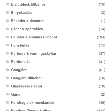
Elslutbleck tillbehör
(70)
Eltryckeslås
(3)
Encoder & decoder
(1)
fjäder & spärrskiva
(74)
Fönster & altanlås tillbehör
(184)
Fönsterlås
(75)
Förbuds & varningsskyltar
(37)
Fordonslås
(31)
Gångjärn
(61)
Gångjärn tillbehör
(10)
Glaskrossdetektor
(18)
Grind
(2)
Handtag elektromekanisk
(46)
Handtag fönster & altan
(223)