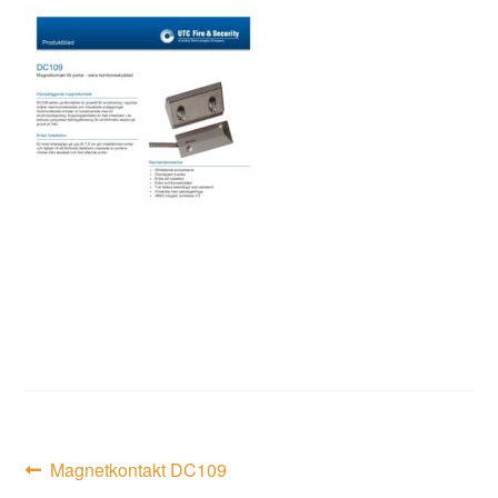
Inläggsnavigering
Föregående
Magnetkontakt DC109
inlägg: