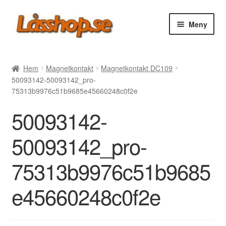
Hoppa
Hoppa
Meny
till
till
navigering
innehåll
Webbutik
Hem
Magnetkontakt
Magnetkontakt DC109
50093142-50093142_pro-
Rea
75313b9976c51b9685e45660248c0f2e
50093142-
Villkor
50093142_pro-
Vanliga frågor
75313b9976c51b9685
Forum/Manualer/Råd
e45660248c0f2e
Support