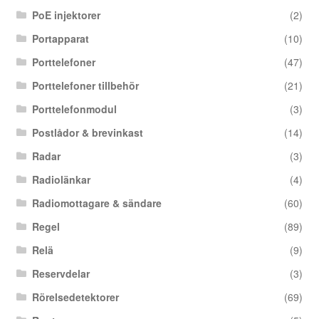
PoE injektorer
(2)
Portapparat
(10)
Porttelefoner
(47)
Porttelefoner tillbehör
(21)
Porttelefonmodul
(3)
Postlådor & brevinkast
(14)
Radar
(3)
Radiolänkar
(4)
Radiomottagare & sändare
(60)
Regel
(89)
Relä
(9)
Reservdelar
(3)
Rörelsedetektorer
(69)