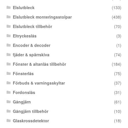
Elslutbleck
(133)
Elslutbleck monteringsstolpar
(438)
Elslutbleck tillbehör
(70)
Eltryckeslås
(3)
Encoder & decoder
(1)
fjäder & spärrskiva
(74)
Fönster & altanlås tillbehör
(184)
Fönsterlås
(75)
Förbuds & varningsskyltar
(37)
Fordonslås
(31)
Gångjärn
(61)
Gångjärn tillbehör
(10)
Glaskrossdetektor
(18)