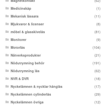
Magnetkontakt
(62)
Medicinskåp
(1)
Mekanisk låssats
(11)
Mjukvaror & licenser
(8)
möbel & glasskivelås
(81)
Monitorer
(9)
Motorlås
(104)
Nätverksprodukter
(21)
Nödutrymning behör
(191)
Nödutrymning lås
(62)
NVR & DVR
(18)
Nyckelämnen & nycklar hänglås
(17)
Nyckelämnen cylinderlås
(29)
Nyckelämnen övriga
(12)