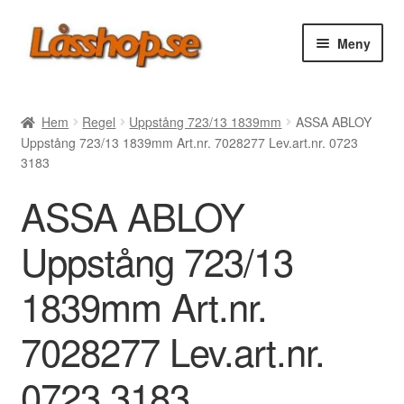
Hoppa
Hoppa
Meny
till
till
navigering
innehåll
Webbutik
Hem
Regel
Uppstång 723/13 1839mm
ASSA ABLOY
Uppstång 723/13 1839mm Art.nr. 7028277 Lev.art.nr. 0723
Rea
3183
ASSA ABLOY
Villkor
Uppstång 723/13
Vanliga frågor
1839mm Art.nr.
Forum/Manualer/Råd
7028277 Lev.art.nr.
Support
0723 3183