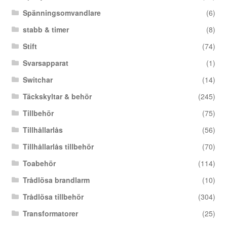
Spänningsomvandlare
(6)
stabb & timer
(8)
Stift
(74)
Svarsapparat
(1)
Switchar
(14)
Täckskyltar & behör
(245)
Tillbehör
(75)
Tillhållarlås
(56)
Tillhållarlås tillbehör
(70)
Toabehör
(114)
Trådlösa brandlarm
(10)
Trådlösa tillbehör
(304)
Transformatorer
(25)