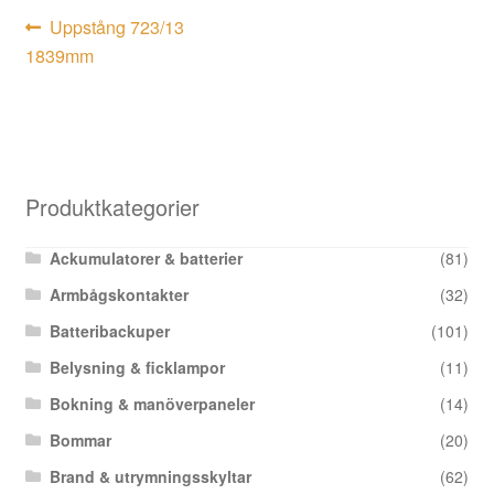
Inläggsnavigering
Föregående
Uppstång 723/13
inlägg:
1839mm
Produktkategorier
Ackumulatorer & batterier
(81)
Armbågskontakter
(32)
Batteribackuper
(101)
Belysning & ficklampor
(11)
Bokning & manöverpaneler
(14)
Bommar
(20)
Brand & utrymningsskyltar
(62)