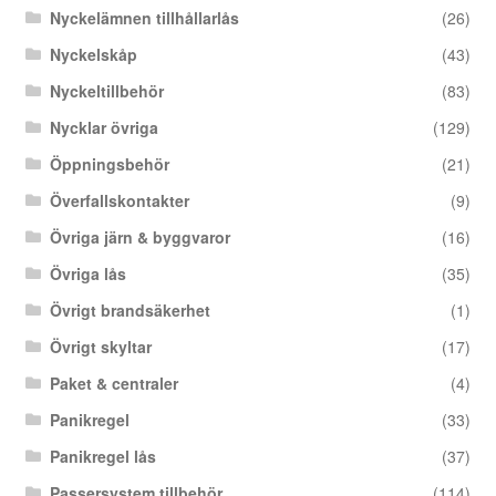
Nyckelämnen tillhållarlås
(26)
Nyckelskåp
(43)
Nyckeltillbehör
(83)
Nycklar övriga
(129)
Öppningsbehör
(21)
Överfallskontakter
(9)
Övriga järn & byggvaror
(16)
Övriga lås
(35)
Övrigt brandsäkerhet
(1)
Övrigt skyltar
(17)
Paket & centraler
(4)
Panikregel
(33)
Panikregel lås
(37)
Passersystem tillbehör
(114)