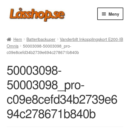
Hoppa
Hoppa
Meny
till
till
navigering
innehåll
Webbutik
Hem
Batteribackuper
Vanderbilt Inkopplingskort E200-IB
Omnis
50003098-50003098_pro-
Rea
c09e8cefd34b2739e694c278671b840b
50003098-
Villkor
50003098_pro-
Vanliga frågor
c09e8cefd34b2739e6
Forum/Manualer/Råd
94c278671b840b
Support