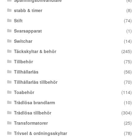
Spänningsomvandlare
(6)
stabb & timer
(8)
Stift
(74)
Svarsapparat
(1)
Switchar
(14)
Täckskyltar & behör
(245)
Tillbehör
(75)
Tillhållarlås
(56)
Tillhållarlås tillbehör
(70)
Toabehör
(114)
Trådlösa brandlarm
(10)
Trådlösa tillbehör
(304)
Transformatorer
(25)
Trivsel & ordningsskyltar
(78)