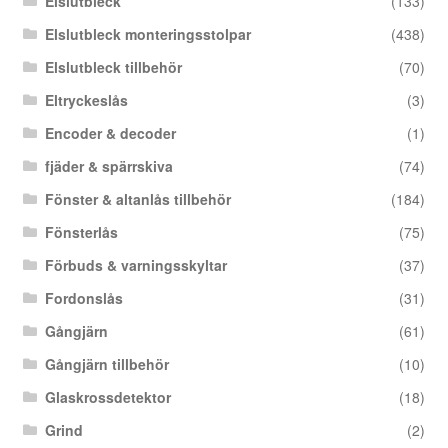
Elslutbleck
(133)
Elslutbleck monteringsstolpar
(438)
Elslutbleck tillbehör
(70)
Eltryckeslås
(3)
Encoder & decoder
(1)
fjäder & spärrskiva
(74)
Fönster & altanlås tillbehör
(184)
Fönsterlås
(75)
Förbuds & varningsskyltar
(37)
Fordonslås
(31)
Gångjärn
(61)
Gångjärn tillbehör
(10)
Glaskrossdetektor
(18)
Grind
(2)