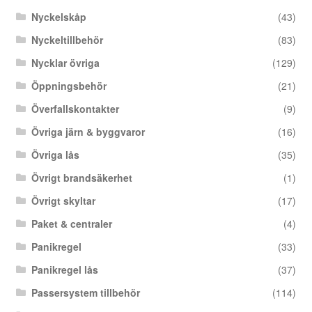
Nyckelskåp
(43)
Nyckeltillbehör
(83)
Nycklar övriga
(129)
Öppningsbehör
(21)
Överfallskontakter
(9)
Övriga järn & byggvaror
(16)
Övriga lås
(35)
Övrigt brandsäkerhet
(1)
Övrigt skyltar
(17)
Paket & centraler
(4)
Panikregel
(33)
Panikregel lås
(37)
Passersystem tillbehör
(114)