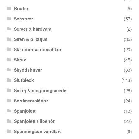
Router
(5)
Sensorer
(57)
Server & hårdvara
(2)
Siren & blixtljus
(35)
Skjutdörrsautomatiker
(20)
Skruv
(45)
Skyddshuvar
(33)
Slutbleck
(143)
Smörj & rengöringsmedel
(28)
Sortimentslådor
(24)
Spanjolett
(13)
Spanjolett tillbehör
(22)
Spänningsomvandlare
(6)