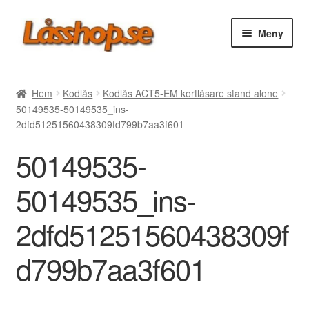
Hoppa
Hoppa
Meny
till
till
navigering
innehåll
Webbutik
Hem
Kodlås
Kodlås ACT5-EM kortläsare stand alone
50149535-50149535_ins-
Rea
2dfd51251560438309fd799b7aa3f601
50149535-
Villkor
50149535_ins-
Vanliga frågor
2dfd51251560438309f
Forum/Manualer/Råd
d799b7aa3f601
Support