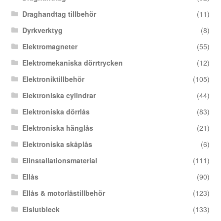
Draghandtag tillbehör
(11)
Dyrkverktyg
(8)
Elektromagneter
(55)
Elektromekaniska dörrtrycken
(12)
Elektroniktillbehör
(105)
Elektroniska cylindrar
(44)
Elektroniska dörrlås
(83)
Elektroniska hänglås
(21)
Elektroniska skåplås
(6)
Elinstallationsmaterial
(111)
Ellås
(90)
Ellås & motorlåstillbehör
(123)
Elslutbleck
(133)