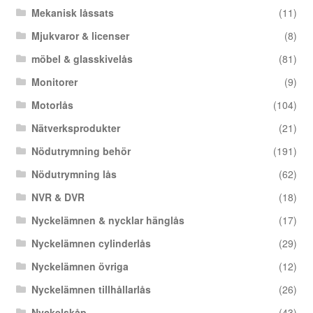
Mekanisk låssats
(11)
Mjukvaror & licenser
(8)
möbel & glasskivelås
(81)
Monitorer
(9)
Motorlås
(104)
Nätverksprodukter
(21)
Nödutrymning behör
(191)
Nödutrymning lås
(62)
NVR & DVR
(18)
Nyckelämnen & nycklar hänglås
(17)
Nyckelämnen cylinderlås
(29)
Nyckelämnen övriga
(12)
Nyckelämnen tillhållarlås
(26)
Nyckelskåp
(43)