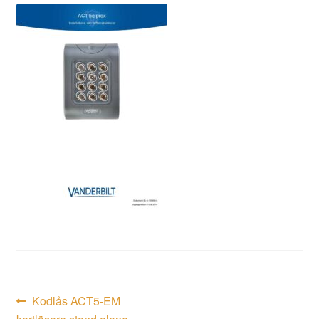
Inläggsnavigering
Föregående
Kodlås ACT5-EM
inlägg: