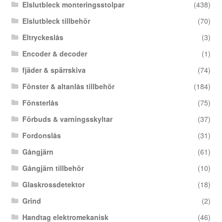
Elslutbleck monteringsstolpar
(438)
Elslutbleck tillbehör
(70)
Eltryckeslås
(3)
Encoder & decoder
(1)
fjäder & spärrskiva
(74)
Fönster & altanlås tillbehör
(184)
Fönsterlås
(75)
Förbuds & varningsskyltar
(37)
Fordonslås
(31)
Gångjärn
(61)
Gångjärn tillbehör
(10)
Glaskrossdetektor
(18)
Grind
(2)
Handtag elektromekanisk
(46)