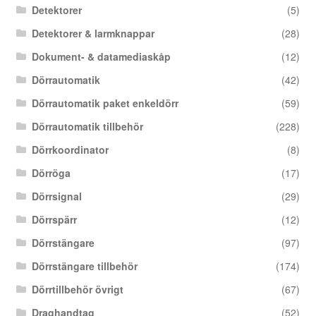
Detektorer
(5)
Detektorer & larmknappar
(28)
Dokument- & datamediaskåp
(12)
Dörrautomatik
(42)
Dörrautomatik paket enkeldörr
(59)
Dörrautomatik tillbehör
(228)
Dörrkoordinator
(8)
Dörröga
(17)
Dörrsignal
(29)
Dörrspärr
(12)
Dörrstängare
(97)
Dörrstängare tillbehör
(174)
Dörrtillbehör övrigt
(67)
Draghandtag
(52)