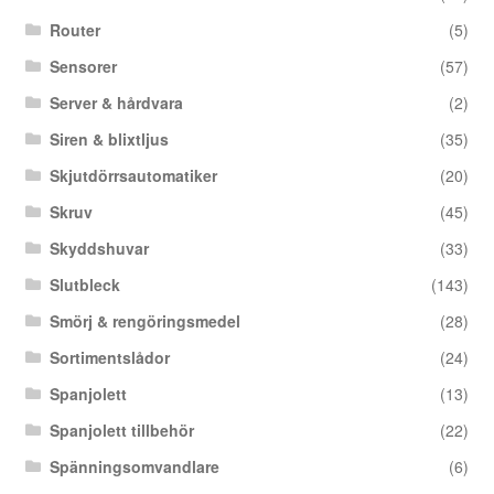
Router
(5)
Sensorer
(57)
Server & hårdvara
(2)
Siren & blixtljus
(35)
Skjutdörrsautomatiker
(20)
Skruv
(45)
Skyddshuvar
(33)
Slutbleck
(143)
Smörj & rengöringsmedel
(28)
Sortimentslådor
(24)
Spanjolett
(13)
Spanjolett tillbehör
(22)
Spänningsomvandlare
(6)