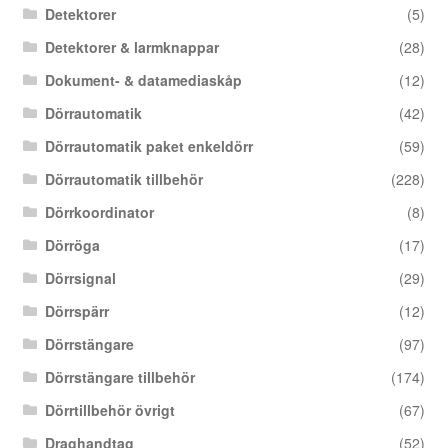
Detektorer
(5)
Detektorer & larmknappar
(28)
Dokument- & datamediaskåp
(12)
Dörrautomatik
(42)
Dörrautomatik paket enkeldörr
(59)
Dörrautomatik tillbehör
(228)
Dörrkoordinator
(8)
Dörröga
(17)
Dörrsignal
(29)
Dörrspärr
(12)
Dörrstängare
(97)
Dörrstängare tillbehör
(174)
Dörrtillbehör övrigt
(67)
Draghandtag
(52)