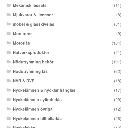
Mekanisk låssats
(11)
Mjukvaror & licenser
(8)
möbel & glasskivelås
(81)
Monitorer
(9)
Motorlås
(104)
Nätverksprodukter
(21)
Nödutrymning behör
(191)
Nödutrymning lås
(62)
NVR & DVR
(18)
Nyckelämnen & nycklar hänglås
(17)
Nyckelämnen cylinderlås
(29)
Nyckelämnen övriga
(12)
Nyckelämnen tillhållarlås
(26)
Nyckelskåp
(43)