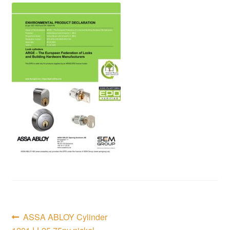
Inläggsnavigering
Föregående
ASSA ABLOY Cylinder
inlägg: