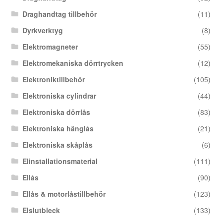
Draghandtag tillbehör
(11)
Dyrkverktyg
(8)
Elektromagneter
(55)
Elektromekaniska dörrtrycken
(12)
Elektroniktillbehör
(105)
Elektroniska cylindrar
(44)
Elektroniska dörrlås
(83)
Elektroniska hänglås
(21)
Elektroniska skåplås
(6)
Elinstallationsmaterial
(111)
Ellås
(90)
Ellås & motorlåstillbehör
(123)
Elslutbleck
(133)