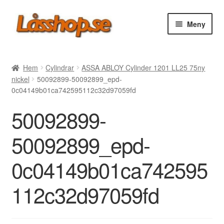
Hoppa
Hoppa
Meny
till
till
navigering
innehåll
Webbutik
Hem
Cylindrar
ASSA ABLOY Cylinder 1201 LL25 75ny
nickel
50092899-50092899_epd-
Rea
0c04149b01ca742595112c32d97059fd
50092899-
Villkor
50092899_epd-
Vanliga frågor
0c04149b01ca742595
Forum/Manualer/Råd
112c32d97059fd
Support