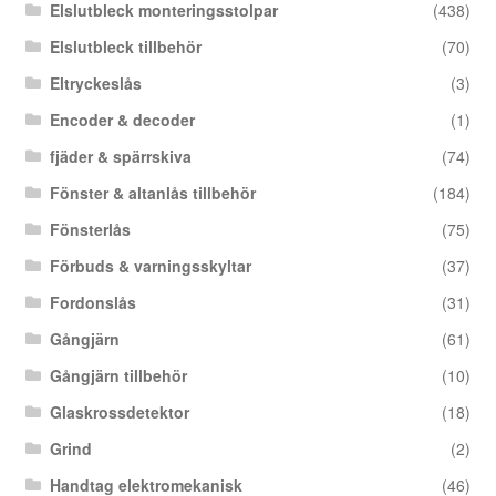
Elslutbleck monteringsstolpar
(438)
Elslutbleck tillbehör
(70)
Eltryckeslås
(3)
Encoder & decoder
(1)
fjäder & spärrskiva
(74)
Fönster & altanlås tillbehör
(184)
Fönsterlås
(75)
Förbuds & varningsskyltar
(37)
Fordonslås
(31)
Gångjärn
(61)
Gångjärn tillbehör
(10)
Glaskrossdetektor
(18)
Grind
(2)
Handtag elektromekanisk
(46)