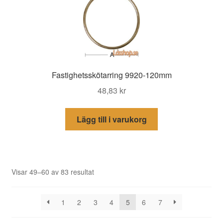
Fastighetsskötarring 9920-120mm
48,83
kr
Lägg till i varukorg
Sortera
Visar 49–60 av 83 resultat
efter
senaste
1
2
3
4
5
6
7