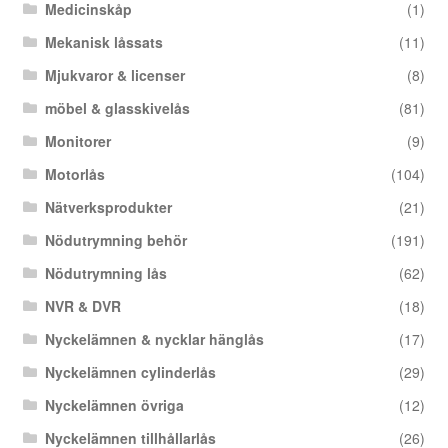
Medicinskåp
(1)
Mekanisk låssats
(11)
Mjukvaror & licenser
(8)
möbel & glasskivelås
(81)
Monitorer
(9)
Motorlås
(104)
Nätverksprodukter
(21)
Nödutrymning behör
(191)
Nödutrymning lås
(62)
NVR & DVR
(18)
Nyckelämnen & nycklar hänglås
(17)
Nyckelämnen cylinderlås
(29)
Nyckelämnen övriga
(12)
Nyckelämnen tillhållarlås
(26)