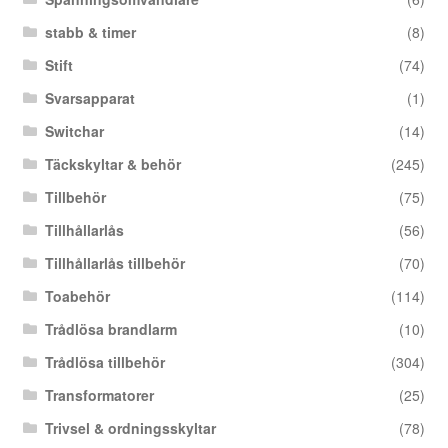
stabb & timer
(8)
Stift
(74)
Svarsapparat
(1)
Switchar
(14)
Täckskyltar & behör
(245)
Tillbehör
(75)
Tillhållarlås
(56)
Tillhållarlås tillbehör
(70)
Toabehör
(114)
Trådlösa brandlarm
(10)
Trådlösa tillbehör
(304)
Transformatorer
(25)
Trivsel & ordningsskyltar
(78)