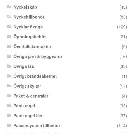
Nyckelskåp
(43)
Nyckeltillbehör
(83)
Nycklar övriga
(129)
Öppningsbehör
(21)
Överfallskontakter
(9)
Övriga järn & byggvaror
(16)
Övriga lås
(35)
Övrigt brandsäkerhet
(1)
Övrigt skyltar
(17)
Paket & centraler
(4)
Panikregel
(33)
Panikregel lås
(37)
Passersystem tillbehör
(114)