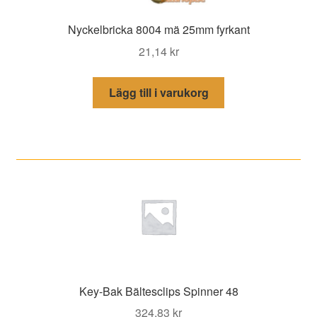
Nyckelbricka 8004 mä 25mm fyrkant
21,14
kr
Lägg till i varukorg
Key-Bak Bältesclips Spinner 48
324,83
kr