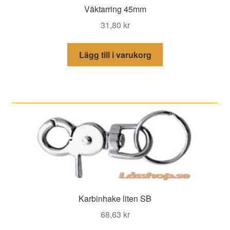
Väktarring 45mm
31,80
kr
Lägg till i varukorg
Karbinhake liten SB
68,63
kr