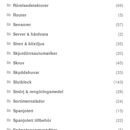
Rörelsedetektorer
(69)
Router
(5)
Sensorer
(57)
Server & hårdvara
(2)
Siren & blixtljus
(35)
Skjutdörrsautomatiker
(20)
Skruv
(45)
Skyddshuvar
(33)
Slutbleck
(143)
Smörj & rengöringsmedel
(28)
Sortimentslådor
(24)
Spanjolett
(13)
Spanjolett tillbehör
(22)
Spänningsomvandlare
(6)