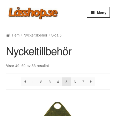
Hoppa
Hoppa
Meny
till
till
navigering
innehåll
Webbutik
Hem
Nyckeltillbehör
Sida 5
Rea
Nyckeltillbehör
Villkor
Sortera
Visar 49–60 av 83 resultat
efter
Vanliga frågor
senaste
1
2
3
4
5
6
7
Forum/Manualer/Råd
Support