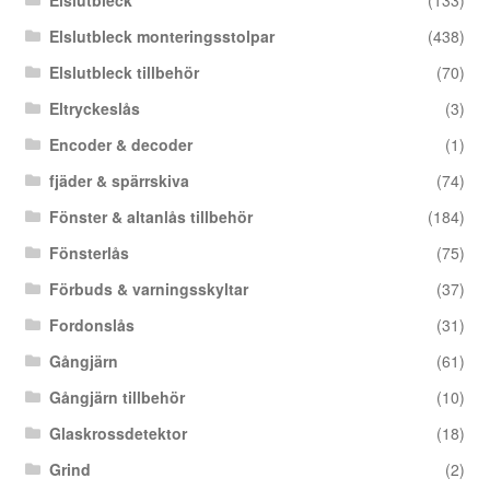
Elslutbleck
(133)
Elslutbleck monteringsstolpar
(438)
Elslutbleck tillbehör
(70)
Eltryckeslås
(3)
Encoder & decoder
(1)
fjäder & spärrskiva
(74)
Fönster & altanlås tillbehör
(184)
Fönsterlås
(75)
Förbuds & varningsskyltar
(37)
Fordonslås
(31)
Gångjärn
(61)
Gångjärn tillbehör
(10)
Glaskrossdetektor
(18)
Grind
(2)