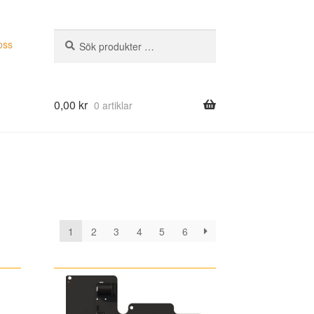
Sök
Sök
oss
efter:
0,00
kr
0 artiklar
1
2
3
4
5
6