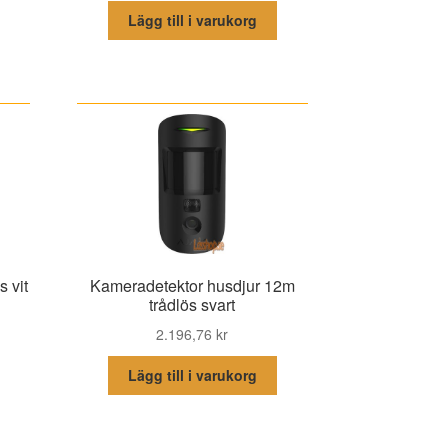
Lägg till i varukorg
 vit
Kameradetektor husdjur 12m
trådlös svart
2.196,76
kr
Lägg till i varukorg