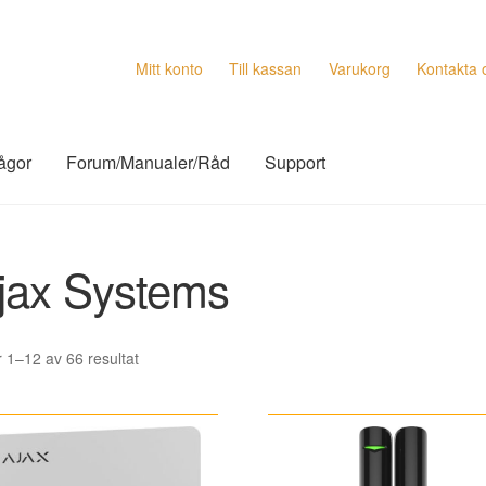
Mitt konto
Till kassan
Varukorg
Kontakta 
rågor
Forum/Manualer/Råd
Support
jax Systems
Sortera
r 1–12 av 66 resultat
efter
senaste