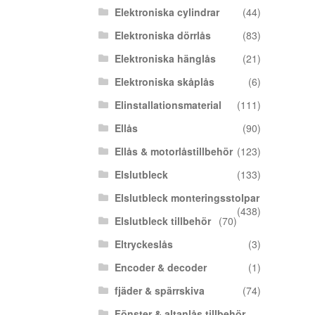
Elektroniska cylindrar
(44)
Elektroniska dörrlås
(83)
Elektroniska hänglås
(21)
Elektroniska skåplås
(6)
Elinstallationsmaterial
(111)
Ellås
(90)
Ellås & motorlåstillbehör
(123)
Elslutbleck
(133)
Elslutbleck monteringsstolpar
(438)
Elslutbleck tillbehör
(70)
Eltryckeslås
(3)
Encoder & decoder
(1)
fjäder & spärrskiva
(74)
Fönster & altanlås tillbehör