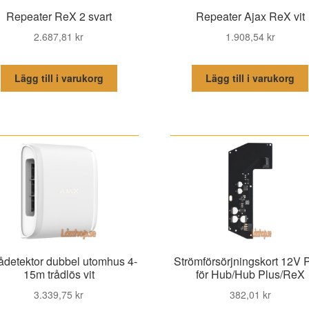
Repeater ReX 2 svart
Repeater Ajax ReX vit
2.687,81
kr
1.908,54
kr
Lägg till i varukorg
Lägg till i varukorg
ådetektor dubbel utomhus 4-
Strömförsörjningskort 12V
15m trådlös vit
för Hub/Hub Plus/ReX
3.339,75
kr
382,01
kr