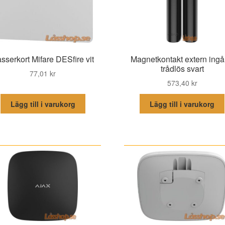
sserkort Mifare DESfire vit
Magnetkontakt extern ing
trådlös svart
77,01
kr
573,40
kr
Lägg till i varukorg
Lägg till i varukorg