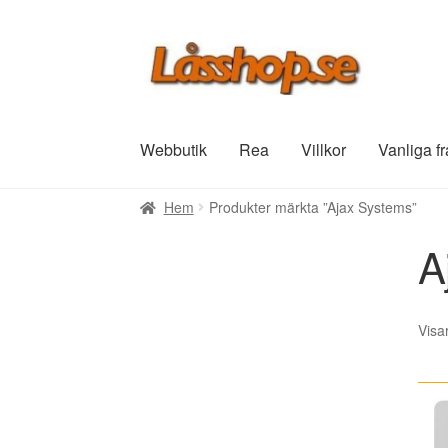
Hoppa
Hoppa
till
till
navigering
innehåll
Webbutik
Rea
Villkor
Vanliga f
Hem
Produkter märkta ”Ajax Systems”
A
Visa