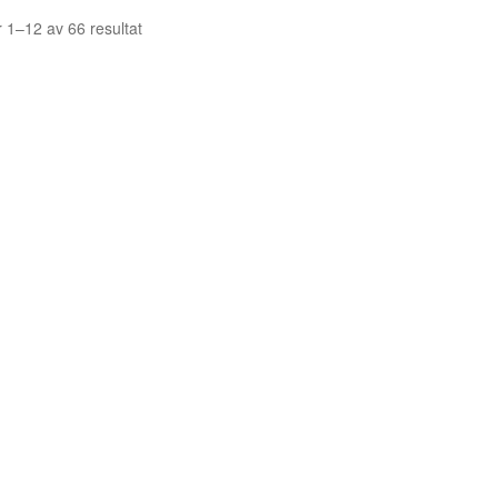
Sortera
r 1–12 av 66 resultat
efter
senaste