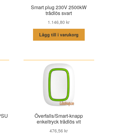
Smart plug 230V 2500kW
trådlös svart
1.146,80
kr
Lägg till i varukorg
 PSU
Överfalls/Smart-knapp
enkeltryck trådlös vit
476,56
kr