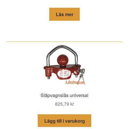
Läs mer
Släpvagnslås universal
825,79
kr
Lägg till i varukorg