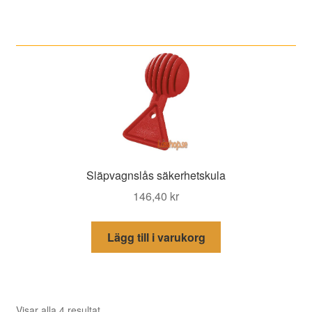
Släpvagnslås säkerhetskula
146,40
kr
Lägg till i varukorg
Sortera
Visar alla 4 resultat