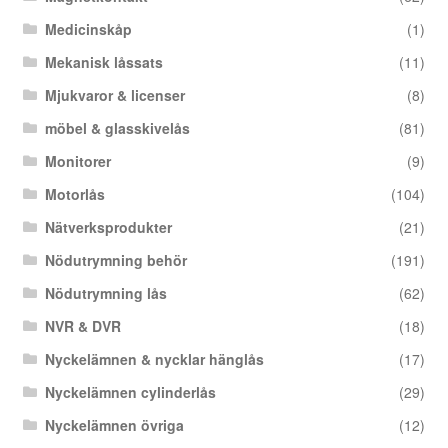
Medicinskåp
(1)
Mekanisk låssats
(11)
Mjukvaror & licenser
(8)
möbel & glasskivelås
(81)
Monitorer
(9)
Motorlås
(104)
Nätverksprodukter
(21)
Nödutrymning behör
(191)
Nödutrymning lås
(62)
NVR & DVR
(18)
Nyckelämnen & nycklar hänglås
(17)
Nyckelämnen cylinderlås
(29)
Nyckelämnen övriga
(12)