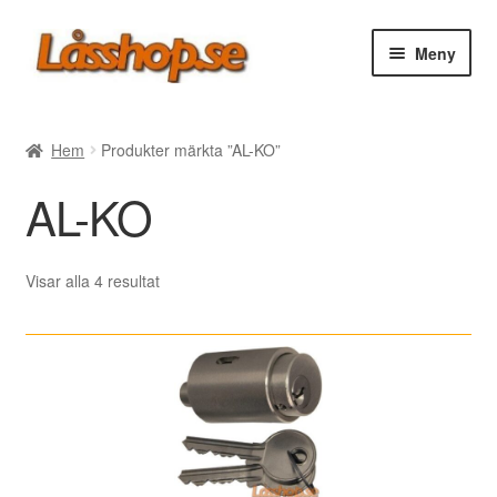
Hoppa
Hoppa
Meny
till
till
navigering
innehåll
Webbutik
Hem
Produkter märkta ”AL-KO”
Rea
AL-KO
Villkor
Sortera
Visar alla 4 resultat
efter
Vanliga frågor
senaste
Forum/Manualer/Råd
Support