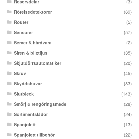
Reservdelar
(3)
Rörelsedetektorer
(69)
Router
(5)
Sensorer
(57)
Server & hårdvara
(2)
Siren & blixtljus
(35)
Skjutdörrsautomatiker
(20)
Skruv
(45)
Skyddshuvar
(33)
Slutbleck
(143)
Smörj & rengöringsmedel
(28)
Sortimentslådor
(24)
Spanjolett
(13)
Spanjolett tillbehör
(22)