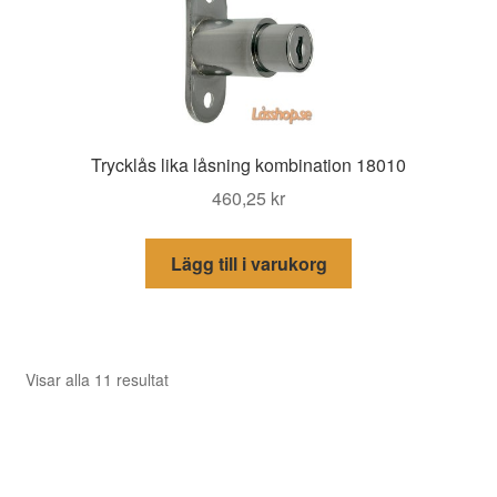
Trycklås lika låsning kombination 18010
460,25
kr
Lägg till i varukorg
Sortera
Visar alla 11 resultat
efter
senaste