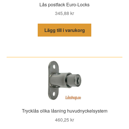
Lås postfack Euro-Locks
345,88
kr
Lägg till i varukorg
Trycklås olika låsning huvudnyckelsystem
460,25
kr