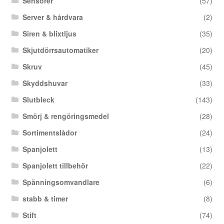
Sensorer
(57)
Server & hårdvara
(2)
Siren & blixtljus
(35)
Skjutdörrsautomatiker
(20)
Skruv
(45)
Skyddshuvar
(33)
Slutbleck
(143)
Smörj & rengöringsmedel
(28)
Sortimentslådor
(24)
Spanjolett
(13)
Spanjolett tillbehör
(22)
Spänningsomvandlare
(6)
stabb & timer
(8)
Stift
(74)