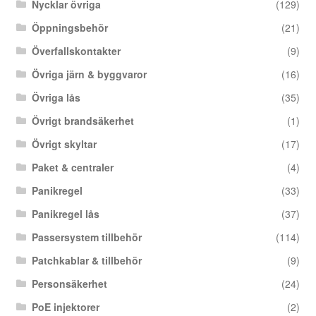
Nycklar övriga
(129)
Öppningsbehör
(21)
Överfallskontakter
(9)
Övriga järn & byggvaror
(16)
Övriga lås
(35)
Övrigt brandsäkerhet
(1)
Övrigt skyltar
(17)
Paket & centraler
(4)
Panikregel
(33)
Panikregel lås
(37)
Passersystem tillbehör
(114)
Patchkablar & tillbehör
(9)
Personsäkerhet
(24)
PoE injektorer
(2)