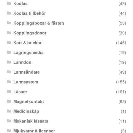
Kodlås
(43)
Kodlås tillbehör
(44)
Kopplingsboxar & fästen
(53)
Kopplingsdosor
(30)
Kort & brickor
(146)
Lagringsmedia
(19)
Larmdon
(19)
Larmsändare
(49)
Larmsystem
(155)
Läsare
(161)
Magnetkontakt
(62)
Medicinskåp
(1)
Mekanisk låssats
(11)
Mjukvaror & licenser
(8)