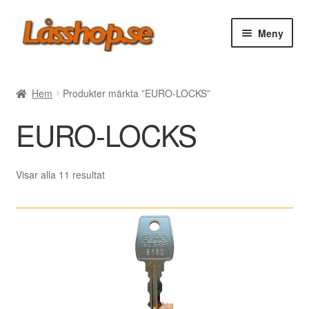
Hoppa
Hoppa
Meny
till
till
navigering
innehåll
Webbutik
Hem
Produkter märkta ”EURO-LOCKS”
Rea
EURO-LOCKS
Villkor
Sortera
Visar alla 11 resultat
efter
Vanliga frågor
senaste
Forum/Manualer/Råd
Support