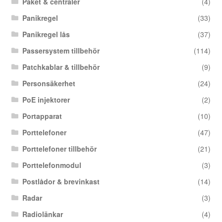
Paket & centraler
(4)
Panikregel
(33)
Panikregel lås
(37)
Passersystem tillbehör
(114)
Patchkablar & tillbehör
(9)
Personsäkerhet
(24)
PoE injektorer
(2)
Portapparat
(10)
Porttelefoner
(47)
Porttelefoner tillbehör
(21)
Porttelefonmodul
(3)
Postlådor & brevinkast
(14)
Radar
(3)
Radiolänkar
(4)