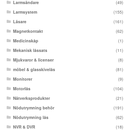
Larmsändare
(49)
Larmsystem
(155)
Läsare
(161)
Magnetkontakt
(62)
Medicinskåp
(1)
Mekanisk låssats
(11)
Mjukvaror & licenser
(8)
möbel & glasskivelås
(81)
Monitorer
(9)
Motorlås
(104)
Nätverksprodukter
(21)
Nödutrymning behör
(191)
Nödutrymning lås
(62)
NVR & DVR
(18)