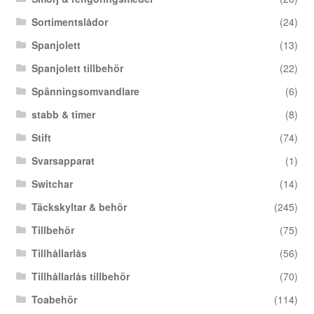
Sortimentslådor
(24)
Spanjolett
(13)
Spanjolett tillbehör
(22)
Spänningsomvandlare
(6)
stabb & timer
(8)
Stift
(74)
Svarsapparat
(1)
Switchar
(14)
Täckskyltar & behör
(245)
Tillbehör
(75)
Tillhållarlås
(56)
Tillhållarlås tillbehör
(70)
Toabehör
(114)