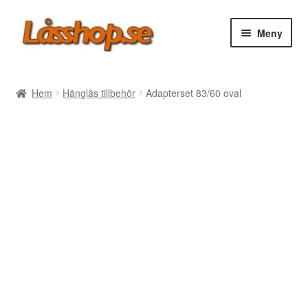
Hoppa
Hoppa
Meny
till
till
navigering
innehåll
Webbutik
Hem
Hänglås tillbehör
Adapterset 83/60 oval
Rea
Villkor
Vanliga frågor
Forum/Manualer/Råd
Support