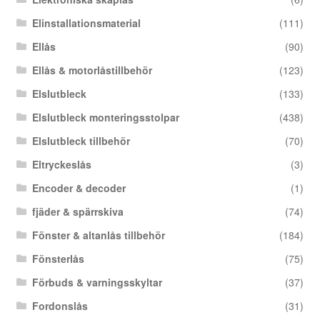
Elinstallationsmaterial
(111)
Ellås
(90)
Ellås & motorlåstillbehör
(123)
Elslutbleck
(133)
Elslutbleck monteringsstolpar
(438)
Elslutbleck tillbehör
(70)
Eltryckeslås
(3)
Encoder & decoder
(1)
fjäder & spärrskiva
(74)
Fönster & altanlås tillbehör
(184)
Fönsterlås
(75)
Förbuds & varningsskyltar
(37)
Fordonslås
(31)