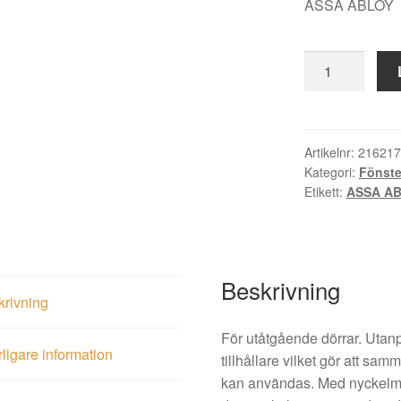
ASSA ABLOY
Altandörrlås
258
brun
kpl
SB
Artikelnr:
216217
Kategori:
Fönste
mängd
Etikett:
ASSA A
Beskrivning
krivning
För utåtgående dörrar. Utan
rligare information
tillhållare vilket gör att sam
kan användas. Med nyckelmi