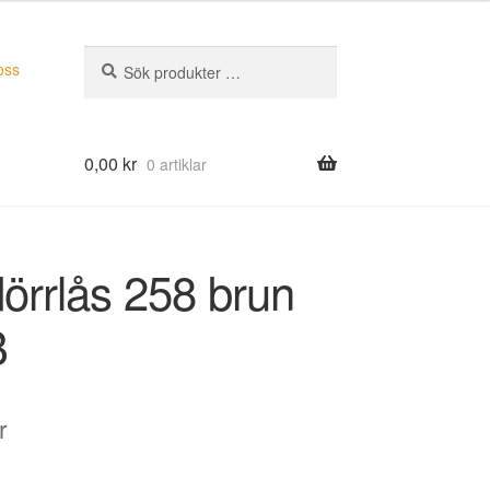
Sök
Sök
oss
efter:
0,00
kr
0 artiklar
örrlås 258 brun
B
r