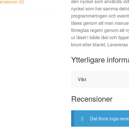
den nyckel som används vid
nsioner (0)
nyckel som har samma delnin
programmeringen och eventu
låses genom att man manuellt 
förreglas regeln genom att ny
ur låset i både låst och öppet
brunt eller blankt. Levereras
Ytterligare inform
Vikt
Recensioner
Det finns inga rece