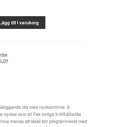
Lägg till i varukorg
rlås
BLOY
påliggande lås med nyckelminne. 9-
ma nyckel som till Fas övriga 9-tillhållarlås
nne menas att låset blir programmerat med