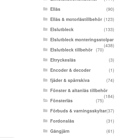
Ellås
(90)
Ellås & motorlåstillbehör
(123)
Elslutbleck
(133)
Elslutbleck monteringsstolpar
(438)
Elslutbleck tillbehör
(70)
Eltryckeslås
(3)
Encoder & decoder
(1)
fjäder & spärrskiva
(74)
Fönster & altanlås tillbehör
(184)
Fönsterlås
(75)
Förbuds & varningsskyltar
(37)
Fordonslås
(31)
Gångjärn
(61)