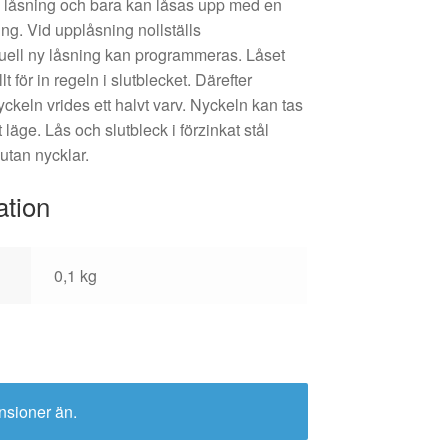
 låsning och bara kan låsas upp med en
g. Vid upplåsning nollställs
ell ny låsning kan programmeras. Låset
för in regeln i slutblecket. Därefter
ckeln vrides ett halvt varv. Nyckeln kan tas
 läge. Lås och slutbleck i förzinkat stål
 utan nycklar.
ation
0,1 kg
nsioner än.