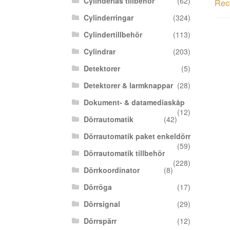
Cylinderlås tillbehör
(62)
Rece
Cylinderringar
(324)
Cylindertillbehör
(113)
Cylindrar
(203)
Detektorer
(5)
Detektorer & larmknappar
(28)
Dokument- & datamediaskåp
(12)
Dörrautomatik
(42)
Dörrautomatik paket enkeldörr
(59)
Dörrautomatik tillbehör
(228)
Dörrkoordinator
(8)
Dörröga
(17)
Dörrsignal
(29)
Dörrspärr
(12)