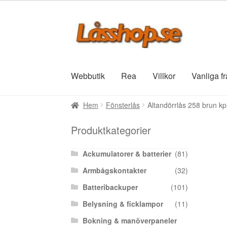
Hoppa
Hoppa
till
till
navigering
innehåll
Webbutik
Rea
Villkor
Vanliga f
Hem
Fönsterlås
Altandörrlås 258 brun kp
Produktkategorier
Ackumulatorer & batterier
(81)
Armbågskontakter
(32)
Batteribackuper
(101)
Belysning & ficklampor
(11)
Bokning & manöverpaneler