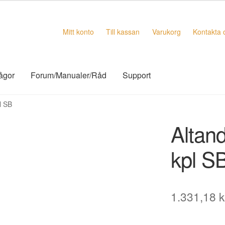
Mitt konto
Till kassan
Varukorg
Kontakta 
rågor
Forum/Manualer/Råd
Support
l SB
Altand
kpl S
1.331,18
k