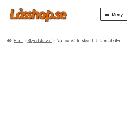
Hoppa
Hoppa
Meny
till
till
navigering
innehåll
Webbutik
Hem
Skyddshuvar
Axema Väderskydd Universal silver
Rea
Villkor
Vanliga frågor
Forum/Manualer/Råd
Support