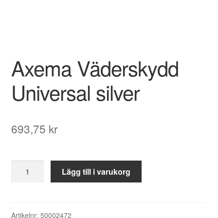
Axema Väderskydd
Universal silver
693,75
kr
Axema
Lägg till i varukorg
Väderskydd
Universal
silver
mängd
Artikelnr:
50002472