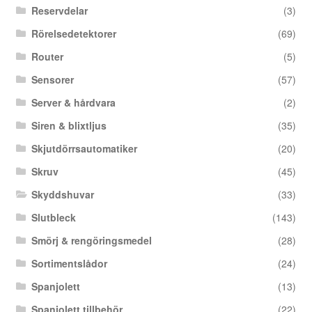
Reservdelar
(3)
Rörelsedetektorer
(69)
Router
(5)
Sensorer
(57)
Server & hårdvara
(2)
Siren & blixtljus
(35)
Skjutdörrsautomatiker
(20)
Skruv
(45)
Skyddshuvar
(33)
Slutbleck
(143)
Smörj & rengöringsmedel
(28)
Sortimentslådor
(24)
Spanjolett
(13)
Spanjolett tillbehör
(22)