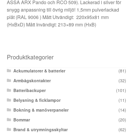
ASSA ARX Pando och RCO 509). Lackerad i silver för
snygg anpassning till övrig miljö! 1,5mm pulverlackad
plåt (RAL 9006 ) Mått Utvändigt: 220x95x81 mm
(HxBxD) Mått Invändigt: 213×89 mm (HxB)
Produktkategorier
Ackumulatorer & batterier
(81)
Armbågskontakter
(32)
Batteribackuper
(101)
Belysning & ficklampor
(11)
Bokning & manöverpaneler
(14)
Bommar
(20)
Brand & utrymningsskyltar
(62)