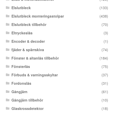
Elslutbleck
(133)
Elslutbleck monteringsstolpar
(438)
Elslutbleck tillbehör
(70)
Eltryckeslås
(3)
Encoder & decoder
(1)
fjäder & spärrskiva
(74)
Fönster & altanlås tillbehör
(184)
Fönsterlås
(75)
Förbuds & varningsskyltar
(37)
Fordonslås
(31)
Gångjärn
(61)
Gångjärn tillbehör
(10)
Glaskrossdetektor
(18)