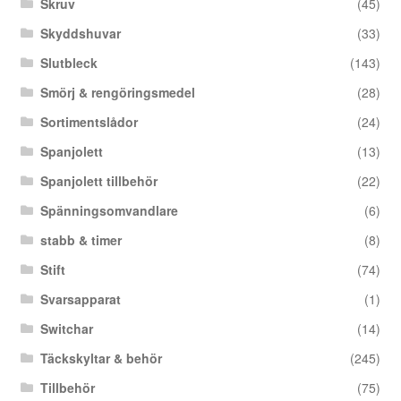
Skruv
(45)
Skyddshuvar
(33)
Slutbleck
(143)
Smörj & rengöringsmedel
(28)
Sortimentslådor
(24)
Spanjolett
(13)
Spanjolett tillbehör
(22)
Spänningsomvandlare
(6)
stabb & timer
(8)
Stift
(74)
Svarsapparat
(1)
Switchar
(14)
Täckskyltar & behör
(245)
Tillbehör
(75)