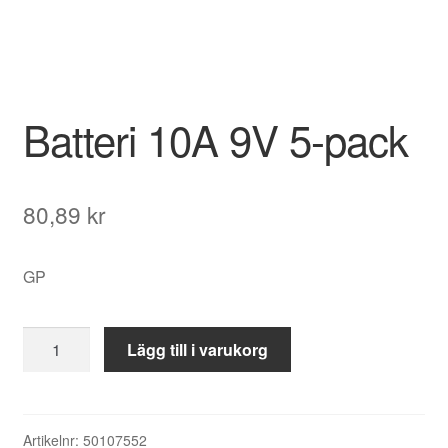
Batteri 10A 9V 5-pack
80,89
kr
GP
Batteri
Lägg till i varukorg
10A
9V
5-
pack
Artikelnr:
50107552