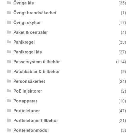
Övriga lås
(35)
Övrigt brandsäkerhet
(1)
Övrigt skyltar
(17)
Paket & centraler
(4)
Panikregel
(33)
Panikregel lås
(37)
Passersystem tillbehör
(114)
Patchkablar & tillbehör
(9)
Personsäkerhet
(24)
PoE injektorer
(2)
Portapparat
(10)
Porttelefoner
(47)
Porttelefoner tillbehör
(21)
Porttelefonmodul
(3)