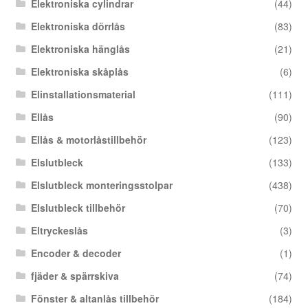
Elektroniska cylindrar
(44)
Elektroniska dörrlås
(83)
Elektroniska hänglås
(21)
Elektroniska skåplås
(6)
Elinstallationsmaterial
(111)
Ellås
(90)
Ellås & motorlåstillbehör
(123)
Elslutbleck
(133)
Elslutbleck monteringsstolpar
(438)
Elslutbleck tillbehör
(70)
Eltryckeslås
(3)
Encoder & decoder
(1)
fjäder & spärrskiva
(74)
Fönster & altanlås tillbehör
(184)