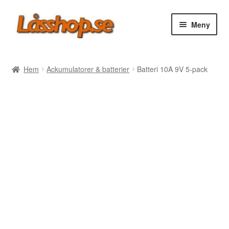
Hoppa
Hoppa
Meny
till
till
navigering
innehåll
Webbutik
Hem
Ackumulatorer & batterier
Batteri 10A 9V 5-pack
Rea
Villkor
Vanliga frågor
Forum/Manualer/Råd
Support