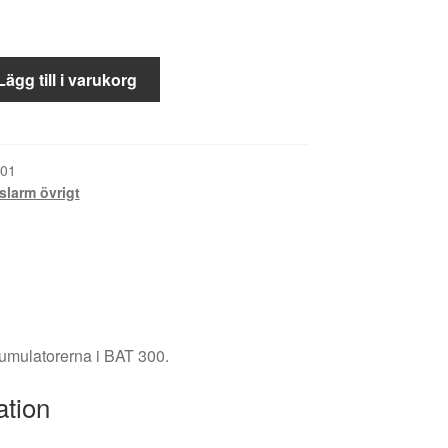
Lägg till i varukorg
01
slarm övrigt
kumulatorerna i BAT 300.
ation