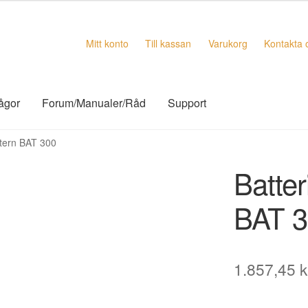
Mitt konto
Till kassan
Varukorg
Kontakta 
rågor
Forum/Manualer/Råd
Support
xtern BAT 300
Batter
BAT 3
1.857,45
k