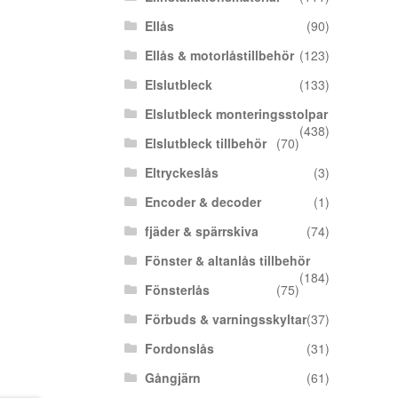
Ellås
(90)
Ellås & motorlåstillbehör
(123)
Elslutbleck
(133)
Elslutbleck monteringsstolpar
(438)
Elslutbleck tillbehör
(70)
Eltryckeslås
(3)
Encoder & decoder
(1)
fjäder & spärrskiva
(74)
Fönster & altanlås tillbehör
(184)
Fönsterlås
(75)
Förbuds & varningsskyltar
(37)
Fordonslås
(31)
Gångjärn
(61)