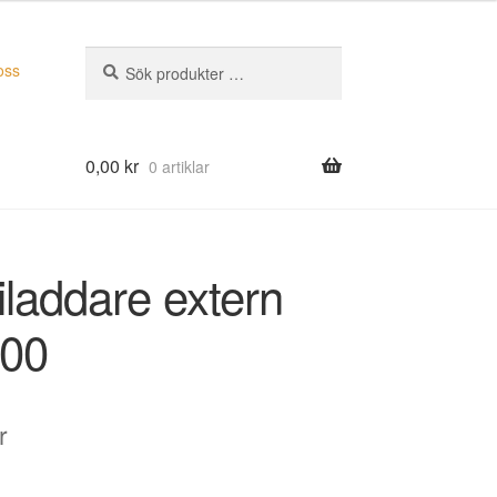
Sök
Sök
oss
efter:
0,00
kr
0 artiklar
iladdare extern
00
r