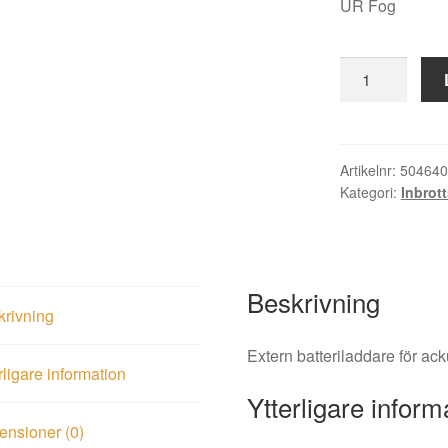
UR Fog
Batteriladdare
extern
BAT
300
mängd
Artikelnr:
504640
Kategori:
Inbrott
Beskrivning
krivning
Extern batteriladdare för ac
rligare information
Ytterligare inform
nsioner (0)