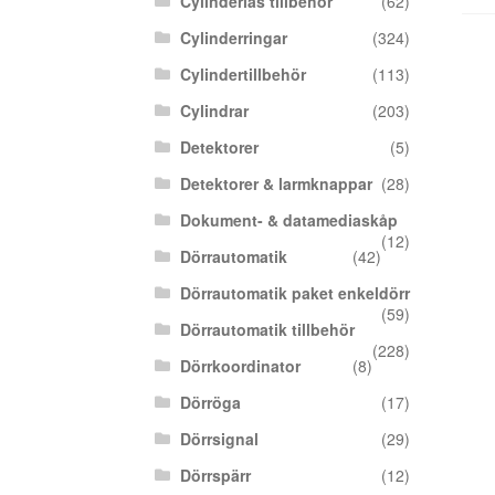
Cylinderlås tillbehör
(62)
Cylinderringar
(324)
Cylindertillbehör
(113)
Cylindrar
(203)
Detektorer
(5)
Detektorer & larmknappar
(28)
Dokument- & datamediaskåp
(12)
Dörrautomatik
(42)
Dörrautomatik paket enkeldörr
(59)
Dörrautomatik tillbehör
(228)
Dörrkoordinator
(8)
Dörröga
(17)
Dörrsignal
(29)
Dörrspärr
(12)