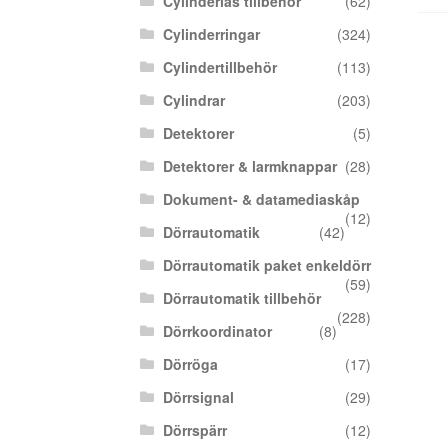
Cylinderlås tillbehör
(62)
Cylinderringar
(324)
Cylindertillbehör
(113)
Cylindrar
(203)
Detektorer
(5)
Detektorer & larmknappar
(28)
Dokument- & datamediaskåp
(12)
Dörrautomatik
(42)
Dörrautomatik paket enkeldörr
(59)
Dörrautomatik tillbehör
(228)
Dörrkoordinator
(8)
Dörröga
(17)
Dörrsignal
(29)
Dörrspärr
(12)