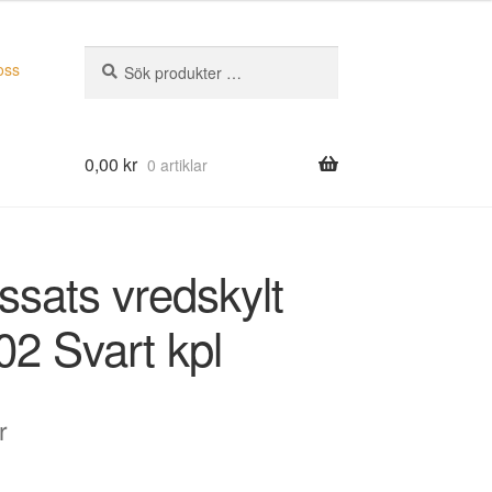
Sök
Sök
oss
efter:
0,00
kr
0 artiklar
ssats vredskylt
02 Svart kpl
r