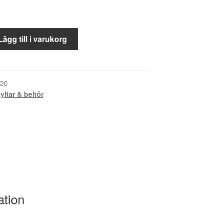
Lägg till i varukorg
20
yltar & behör
ation