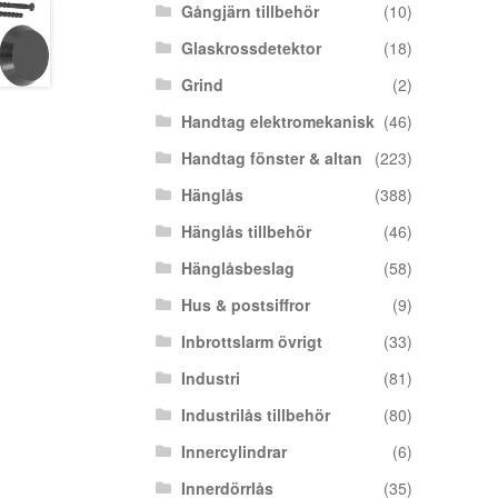
Gångjärn tillbehör
(10)
Glaskrossdetektor
(18)
Grind
(2)
Handtag elektromekanisk
(46)
Handtag fönster & altan
(223)
Hänglås
(388)
Hänglås tillbehör
(46)
Hänglåsbeslag
(58)
Hus & postsiffror
(9)
Inbrottslarm övrigt
(33)
Industri
(81)
Industrilås tillbehör
(80)
Innercylindrar
(6)
Innerdörrlås
(35)