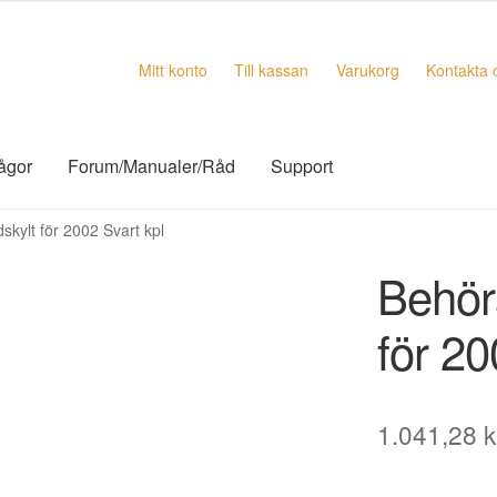
Mitt konto
Till kassan
Varukorg
Kontakta 
rågor
Forum/Manualer/Råd
Support
skylt för 2002 Svart kpl
Behör
för 20
1.041,28
k