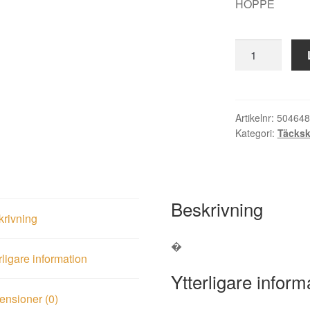
HOPPE
Behörssats
vredskylt
för
2002
Svart
Artikelnr:
504648
Kategori:
Täcksk
kpl
mängd
Beskrivning
krivning
�
rligare information
Ytterligare inform
nsioner (0)