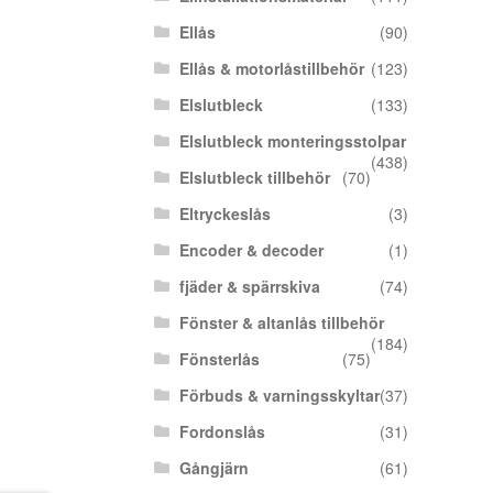
Ellås
(90)
Ellås & motorlåstillbehör
(123)
Elslutbleck
(133)
Elslutbleck monteringsstolpar
(438)
Elslutbleck tillbehör
(70)
Eltryckeslås
(3)
Encoder & decoder
(1)
fjäder & spärrskiva
(74)
Fönster & altanlås tillbehör
(184)
Fönsterlås
(75)
Förbuds & varningsskyltar
(37)
Fordonslås
(31)
Gångjärn
(61)