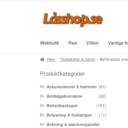
Hoppa
Hoppa
till
till
navigering
innehåll
Webbutik
Rea
Villkor
Vanliga f
Hem
Täckskyltar & behör
Behörssats vred
Produktkategorier
Ackumulatorer & batterier
(81)
Armbågskontakter
(32)
Batteribackuper
(101)
Belysning & ficklampor
(11)
Bokning & manöverpaneler