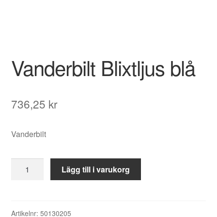
Vanderbilt Blixtljus blå
736,25
kr
Vanderbilt
Vanderbilt
Lägg till i varukorg
Blixtljus
blå
mängd
Artikelnr:
50130205