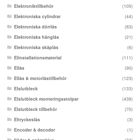
Elektroniktillbehör
(105)
Elektroniska cylindrar
(44)
Elektroniska dörrlås
(83)
Elektroniska hänglås
(21)
Elektroniska skåplås
(6)
Elinstallationsmaterial
(111)
Ellås
(90)
Ellås & motorlåstillbehör
(123)
Elslutbleck
(133)
Elslutbleck monteringsstolpar
(438)
Elslutbleck tillbehör
(70)
Eltryckeslås
(3)
Encoder & decoder
(1)
fjäder & spärrskiva
(74)