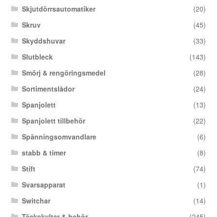
Skjutdörrsautomatiker
(20)
Skruv
(45)
Skyddshuvar
(33)
Slutbleck
(143)
Smörj & rengöringsmedel
(28)
Sortimentslådor
(24)
Spanjolett
(13)
Spanjolett tillbehör
(22)
Spänningsomvandlare
(6)
stabb & timer
(8)
Stift
(74)
Svarsapparat
(1)
Switchar
(14)
Täckskyltar & behör
(245)