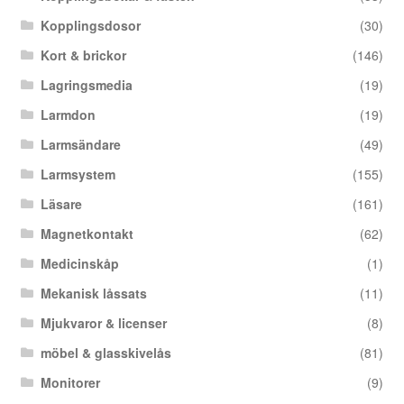
Kopplingsdosor
(30)
Kort & brickor
(146)
Lagringsmedia
(19)
Larmdon
(19)
Larmsändare
(49)
Larmsystem
(155)
Läsare
(161)
Magnetkontakt
(62)
Medicinskåp
(1)
Mekanisk låssats
(11)
Mjukvaror & licenser
(8)
möbel & glasskivelås
(81)
Monitorer
(9)