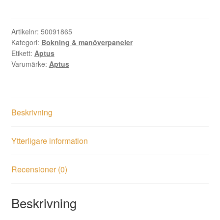
1306
utanpåliggande
mängd
Artikelnr:
50091865
Kategori:
Bokning & manöverpaneler
Etikett:
Aptus
Varumärke:
Aptus
Beskrivning
Ytterligare information
Recensioner (0)
Beskrivning