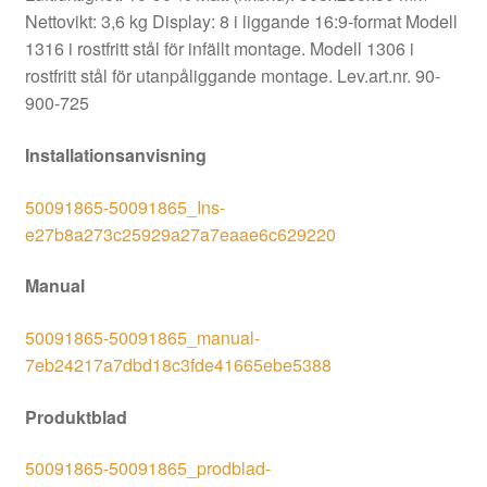
Nettovikt: 3,6 kg Display: 8 i liggande 16:9-format Modell
1316 i rostfritt stål för infällt montage. Modell 1306 i
rostfritt stål för utanpåliggande montage.
Lev.art.nr.
90-
900-725
Installationsanvisning
50091865-50091865_Ins-
e27b8a273c25929a27a7eaae6c629220
Manual
50091865-50091865_manual-
7eb24217a7dbd18c3fde41665ebe5388
Produktblad
50091865-50091865_prodblad-