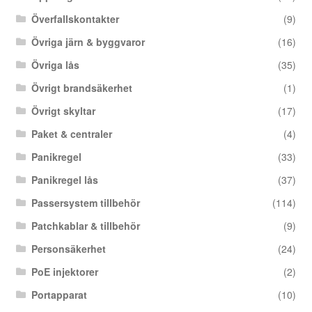
Överfallskontakter
(9)
Övriga järn & byggvaror
(16)
Övriga lås
(35)
Övrigt brandsäkerhet
(1)
Övrigt skyltar
(17)
Paket & centraler
(4)
Panikregel
(33)
Panikregel lås
(37)
Passersystem tillbehör
(114)
Patchkablar & tillbehör
(9)
Personsäkerhet
(24)
PoE injektorer
(2)
Portapparat
(10)