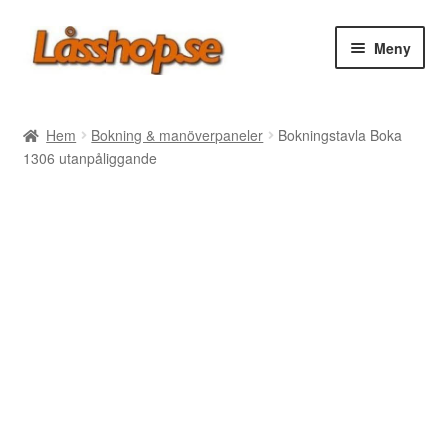
Hoppa
Hoppa
Meny
till
till
navigering
innehåll
Webbutik
Hem
Bokning & manöverpaneler
Bokningstavla Boka
1306 utanpåliggande
Rea
Villkor
Vanliga frågor
Forum/Manualer/Råd
Support