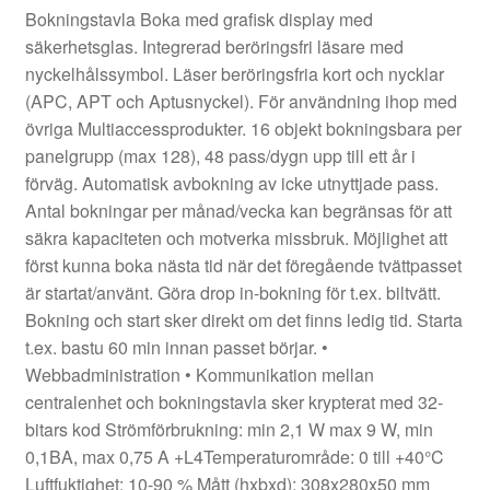
Bokningstavla Boka med grafisk display med
säkerhetsglas. Integrerad beröringsfri läsare med
nyckelhålssymbol. Läser beröringsfria kort och nycklar
(APC, APT och Aptusnyckel). För användning ihop med
övriga Multiaccessprodukter. 16 objekt bokningsbara per
panelgrupp (max 128), 48 pass/dygn upp till ett år i
förväg. Automatisk avbokning av icke utnyttjade pass.
Antal bokningar per månad/vecka kan begränsas för att
säkra kapaciteten och motverka missbruk. Möjlighet att
först kunna boka nästa tid när det föregående tvättpasset
är startat/använt. Göra drop in-bokning för t.ex. biltvätt.
Bokning och start sker direkt om det finns ledig tid. Starta
t.ex. bastu 60 min innan passet börjar. •
Webbadministration • Kommunikation mellan
centralenhet och bokningstavla sker krypterat med 32-
bitars kod Strömförbrukning: min 2,1 W max 9 W, min
0,1BA, max 0,75 A +L4Temperaturområde: 0 till +40°C
Luftfuktighet: 10-90 % Mått (hxbxd): 308x280x50 mm