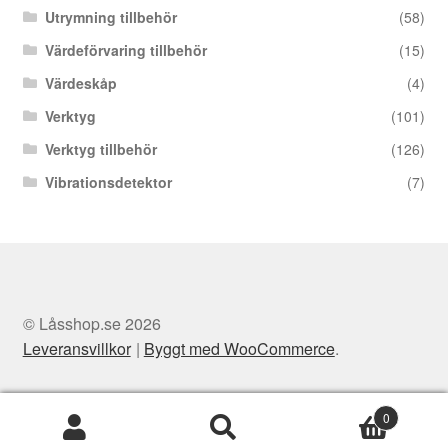
Utrymning tillbehör
(58)
Värdeförvaring tillbehör
(15)
Värdeskåp
(4)
Verktyg
(101)
Verktyg tillbehör
(126)
Vibrationsdetektor
(7)
© Låsshop.se 2026
Leveransvillkor
Byggt med WooCommerce
.
0
Sök
Sök