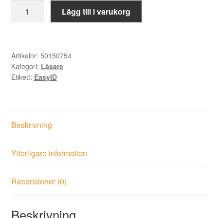
Bordsläsare
Lägg till i varukorg
USB
Mifare
utläsning
Axema
Artikelnr:
50150754
Kategori:
Läsare
Vaka
Etikett:
EasyID
mängd
Beskrivning
Ytterligare information
Recensioner (0)
Beskrivning