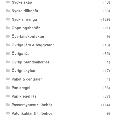
Nyckelskåp
(43)
Nyckeltillbehör
(83)
Nycklar övriga
(129)
Öppningsbehör
(21)
Överfallskontakter
(9)
Övriga järn & byggvaror
(16)
Övriga lås
(35)
Övrigt brandsäkerhet
(1)
Övrigt skyltar
(17)
Paket & centraler
(4)
Panikregel
(33)
Panikregel lås
(37)
Passersystem tillbehör
(114)
Patchkablar & tillbehör
(9)