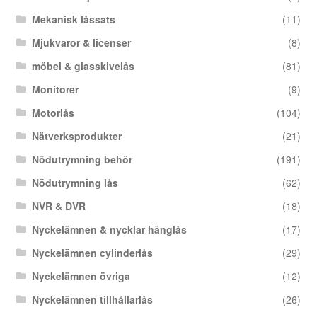
Mekanisk låssats
(11)
Mjukvaror & licenser
(8)
möbel & glasskivelås
(81)
Monitorer
(9)
Motorlås
(104)
Nätverksprodukter
(21)
Nödutrymning behör
(191)
Nödutrymning lås
(62)
NVR & DVR
(18)
Nyckelämnen & nycklar hänglås
(17)
Nyckelämnen cylinderlås
(29)
Nyckelämnen övriga
(12)
Nyckelämnen tillhållarlås
(26)