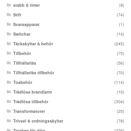
stabb & timer
(8)
Stift
(74)
Svarsapparat
(1)
Switchar
(14)
Täckskyltar & behör
(245)
Tillbehör
(75)
Tillhållarlås
(56)
Tillhållarlås tillbehör
(70)
Toabehör
(114)
Trådlösa brandlarm
(10)
Trådlösa tillbehör
(304)
Transformatorer
(25)
Trivsel & ordningsskyltar
(78)
Trycken för dörr
(276)