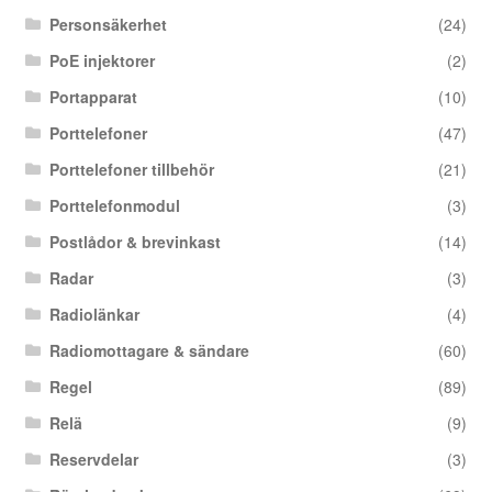
Personsäkerhet
(24)
PoE injektorer
(2)
Portapparat
(10)
Porttelefoner
(47)
Porttelefoner tillbehör
(21)
Porttelefonmodul
(3)
Postlådor & brevinkast
(14)
Radar
(3)
Radiolänkar
(4)
Radiomottagare & sändare
(60)
Regel
(89)
Relä
(9)
Reservdelar
(3)