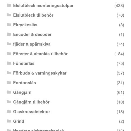
Elslutbleck monteringsstolpar
(438)
Elslutbleck tillbehör
(70)
Eltryckeslås
(3)
Encoder & decoder
(1)
fjäder & spärrskiva
(74)
Fönster & altanlås tillbehör
(184)
Fönsterlås
(75)
Förbuds & varningsskyltar
(37)
Fordonslås
(31)
Gångjärn
(61)
Gångjärn tillbehör
(10)
Glaskrossdetektor
(18)
Grind
(2)
Handtag elektromekanisk
(46)