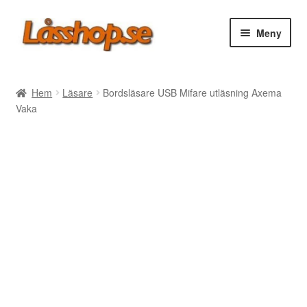
Hoppa
Hoppa
Meny
till
till
navigering
innehåll
Webbutik
Hem
Läsare
Bordsläsare USB Mifare utläsning Axema
Vaka
Rea
Villkor
Vanliga frågor
Forum/Manualer/Råd
Support