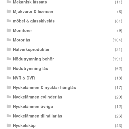
Mekanisk låssats
(11)
Mjukvaror & licenser
(8)
möbel & glasskivelås
(81)
Monitorer
(9)
Motorlås
(104)
Nätverksprodukter
(21)
Nödutrymning behör
(191)
Nödutrymning lås
(62)
NVR & DVR
(18)
Nyckelämnen & nycklar hänglås
(17)
Nyckelämnen cylinderlås
(29)
Nyckelämnen övriga
(12)
Nyckelämnen tillhållarlås
(26)
Nyckelskåp
(43)