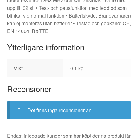
radiofrekvensen 868 MHz och kan anslutas i serie med
upp till 32 st. • Test- och pausfunktion med leddiod som
blinkar vid normal funktion • Batteriskydd. Brandvarnaren
kan ej monteras utan batterier • Testad och godkänd: CE,
EN 14604, R&TTE
Ytterligare information
Vikt
0,1 kg
Recensioner
Det finns inga recensioner än.
Endast inloggade kunder som har köpt denna produkt får