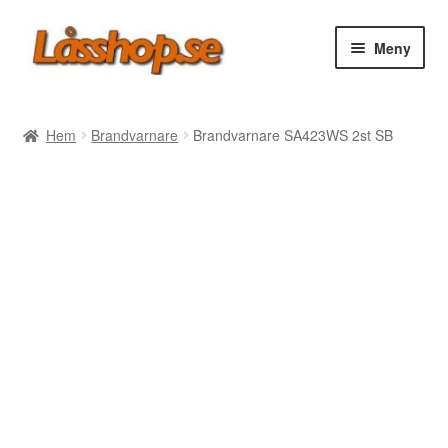
Hoppa
Hoppa
Meny
till
till
navigering
innehåll
Webbutik
Hem
Brandvarnare
Brandvarnare SA423WS 2st SB
Rea
Villkor
Vanliga frågor
Forum/Manualer/Råd
Support