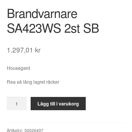
Brandvarnare
SA423WS 2st SB
1.297,01
kr
Housegard
Rea så lång lagret räcker
Brandvarnare
Lägg till i varukorg
SA423WS
2st
SB
mängd
Artikelnr:
50026497