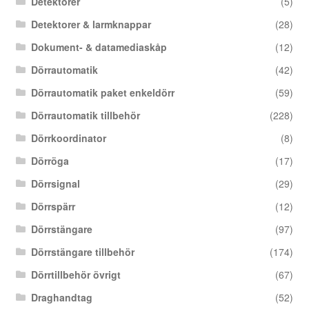
Detektorer
(5)
Detektorer & larmknappar
(28)
Dokument- & datamediaskåp
(12)
Dörrautomatik
(42)
Dörrautomatik paket enkeldörr
(59)
Dörrautomatik tillbehör
(228)
Dörrkoordinator
(8)
Dörröga
(17)
Dörrsignal
(29)
Dörrspärr
(12)
Dörrstängare
(97)
Dörrstängare tillbehör
(174)
Dörrtillbehör övrigt
(67)
Draghandtag
(52)