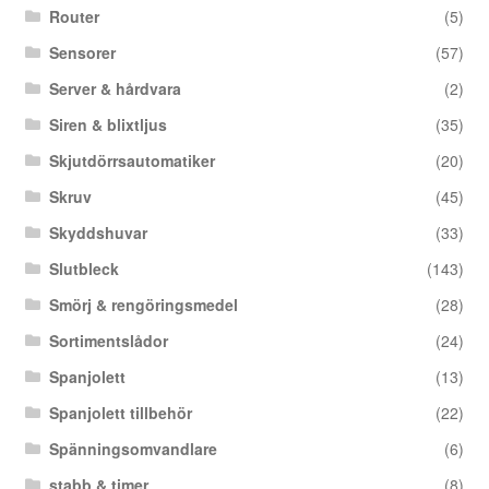
Router
(5)
Sensorer
(57)
Server & hårdvara
(2)
Siren & blixtljus
(35)
Skjutdörrsautomatiker
(20)
Skruv
(45)
Skyddshuvar
(33)
Slutbleck
(143)
Smörj & rengöringsmedel
(28)
Sortimentslådor
(24)
Spanjolett
(13)
Spanjolett tillbehör
(22)
Spänningsomvandlare
(6)
stabb & timer
(8)