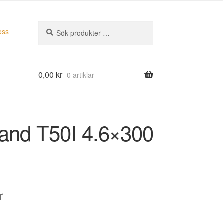
Sök
Sök
oss
efter:
0,00
kr
0 artiklar
and T50I 4.6×300
r