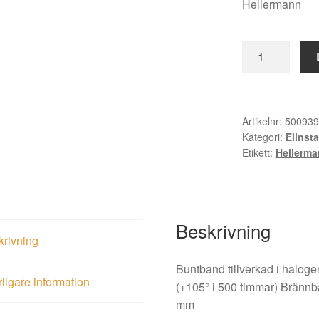
Hellermann
Buntband
T50I
4.6x300
vi
mängd
Artikelnr:
500939
Kategori:
Elinsta
Etikett:
Hellerm
Beskrivning
krivning
Buntband tillverkad i halogenf
rligare information
(+105° i 500 timmar) Brännb
mm