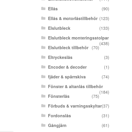
Ellås
(90)
Ellås & motorlåstillbehör
(123)
Elslutbleck
(133)
Elslutbleck monteringsstolpar
(438)
Elslutbleck tillbehör
(70)
Eltryckeslås
(3)
Encoder & decoder
(1)
fjäder & spärrskiva
(74)
Fönster & altanlås tillbehör
(184)
Fönsterlås
(75)
Förbuds & varningsskyltar
(37)
Fordonslås
(31)
Gångjärn
(61)