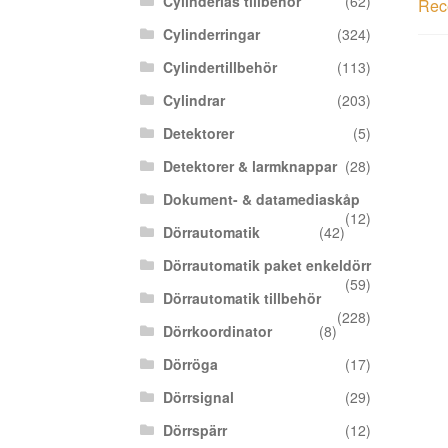
Cylinderlås tillbehör
(62)
Rece
Cylinderringar
(324)
Cylindertillbehör
(113)
Cylindrar
(203)
Detektorer
(5)
Detektorer & larmknappar
(28)
Dokument- & datamediaskåp
(12)
Dörrautomatik
(42)
Dörrautomatik paket enkeldörr
(59)
Dörrautomatik tillbehör
(228)
Dörrkoordinator
(8)
Dörröga
(17)
Dörrsignal
(29)
Dörrspärr
(12)