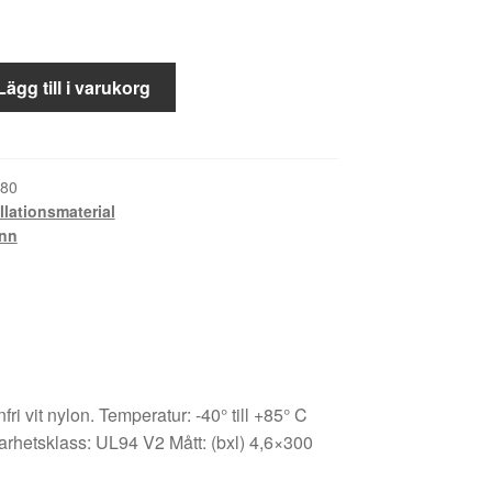
Lägg till i varukorg
80
llationsmaterial
ann
ri vit nylon. Temperatur: -40° till +85° C
arhetsklass: UL94 V2 Mått: (bxl) 4,6×300