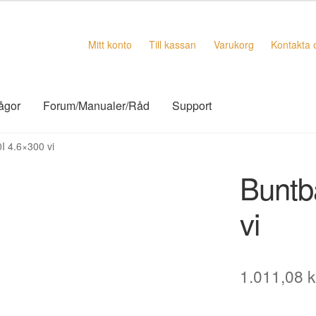
Mitt konto
Till kassan
Varukorg
Kontakta 
rågor
Forum/Manualer/Råd
Support
I 4.6×300 vi
Buntb
vi
1.011,08
k