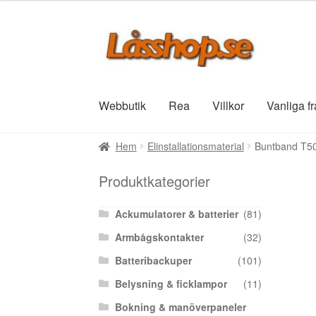
Hoppa
Hoppa
till
till
navigering
innehåll
Webbutik
Rea
Villkor
Vanliga f
Hem
Elinstallationsmaterial
Buntband T50
Produktkategorier
Ackumulatorer & batterier
(81)
Armbågskontakter
(32)
Batteribackuper
(101)
Belysning & ficklampor
(11)
Bokning & manöverpaneler