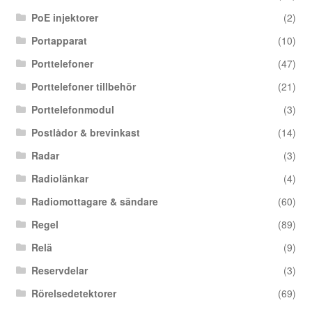
PoE injektorer
(2)
Portapparat
(10)
Porttelefoner
(47)
Porttelefoner tillbehör
(21)
Porttelefonmodul
(3)
Postlådor & brevinkast
(14)
Radar
(3)
Radiolänkar
(4)
Radiomottagare & sändare
(60)
Regel
(89)
Relä
(9)
Reservdelar
(3)
Rörelsedetektorer
(69)