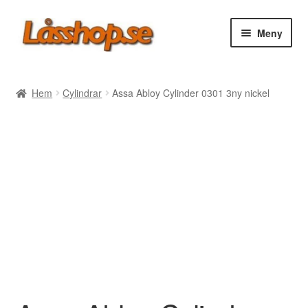
Hoppa
Hoppa
Meny
till
till
navigering
innehåll
Webbutik
Hem
Cylindrar
Assa Abloy Cylinder 0301 3ny nickel
Rea
Villkor
Vanliga frågor
Forum/Manualer/Råd
Support