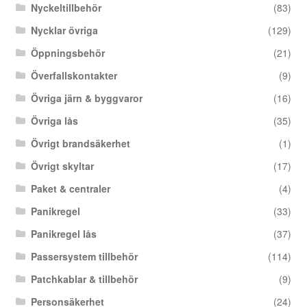
Nyckeltillbehör
(83)
Nycklar övriga
(129)
Öppningsbehör
(21)
Överfallskontakter
(9)
Övriga järn & byggvaror
(16)
Övriga lås
(35)
Övrigt brandsäkerhet
(1)
Övrigt skyltar
(17)
Paket & centraler
(4)
Panikregel
(33)
Panikregel lås
(37)
Passersystem tillbehör
(114)
Patchkablar & tillbehör
(9)
Personsäkerhet
(24)