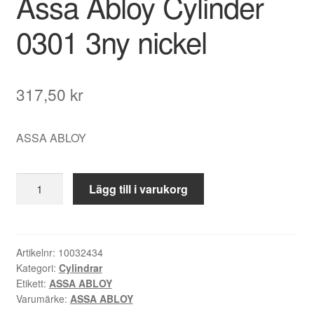
Assa Abloy Cylinder
0301 3ny nickel
317,50
kr
ASSA ABLOY
Assa
Lägg till i varukorg
Abloy
Cylinder
0301
3ny
Artikelnr:
10032434
Kategori:
Cylindrar
nickel
Etikett:
ASSA ABLOY
mängd
Varumärke:
ASSA ABLOY