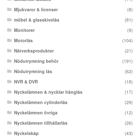
Mjukvaror & licenser
(8)
möbel & glasskivelås
(81)
Monitorer
(9)
Motorlås
(104)
Nätverksprodukter
(21)
Nödutrymning behör
(191)
Nödutrymning lås
(62)
NVR & DVR
(18)
Nyckelämnen & nycklar hänglås
(17)
Nyckelämnen cylinderlås
(29)
Nyckelämnen övriga
(12)
Nyckelämnen tillhållarlås
(26)
Nyckelskåp
(43)