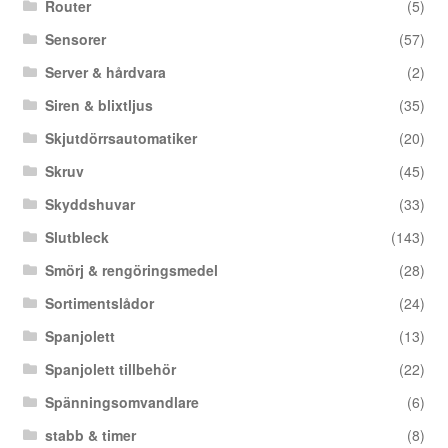
Router
(5)
Sensorer
(57)
Server & hårdvara
(2)
Siren & blixtljus
(35)
Skjutdörrsautomatiker
(20)
Skruv
(45)
Skyddshuvar
(33)
Slutbleck
(143)
Smörj & rengöringsmedel
(28)
Sortimentslådor
(24)
Spanjolett
(13)
Spanjolett tillbehör
(22)
Spänningsomvandlare
(6)
stabb & timer
(8)