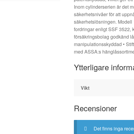
Inom cylinderserien är det mö
säkerhetsnivåer för att upp
säkerhetslösningen. Modell 1
fordringar enligt SSF 3522, 
försäkringsbolag godkänd l
manipulationsskyddad • Stif
med ASSA:s hänglåssortim
Ytterligare inform
Vikt
Recensioner
Det finns inga rece