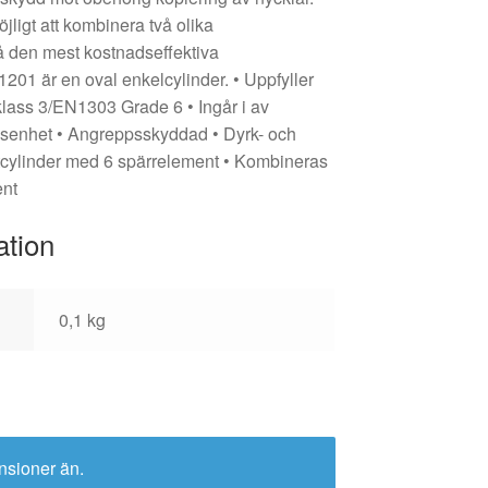
jligt att kombinera två olika
nå den mest kostnadseffektiva
201 är en oval enkelcylinder. • Uppfyller
klass 3/EN1303 Grade 6 • Ingår i av
åsenhet • Angreppsskyddad • Dyrk- och
tcylinder med 6 spärrelement • Kombineras
ent
ation
0,1 kg
nsioner än.