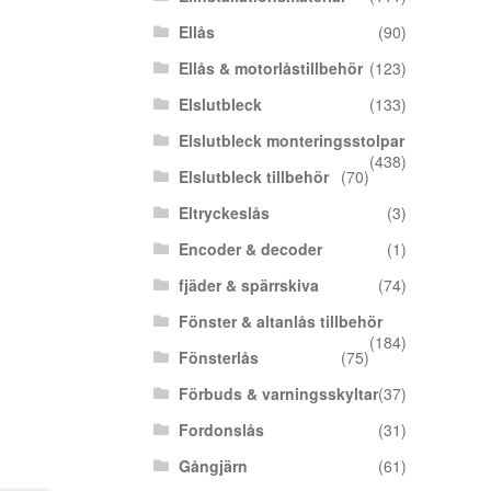
Ellås
(90)
Ellås & motorlåstillbehör
(123)
Elslutbleck
(133)
Elslutbleck monteringsstolpar
(438)
Elslutbleck tillbehör
(70)
Eltryckeslås
(3)
Encoder & decoder
(1)
fjäder & spärrskiva
(74)
Fönster & altanlås tillbehör
(184)
Fönsterlås
(75)
Förbuds & varningsskyltar
(37)
Fordonslås
(31)
Gångjärn
(61)