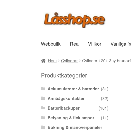
Hoppa
Hoppa
till
till
navigering
innehåll
Webbutik
Rea
Villkor
Vanliga f
Hem
Cylindrar
Cylinder 1201 3ny brunox
Produktkategorier
Ackumulatorer & batterier
(81)
Armbågskontakter
(32)
Batteribackuper
(101)
Belysning & ficklampor
(11)
Bokning & manöverpaneler