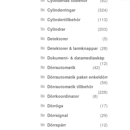
Cylinderlås tillbehör
(62)
Cylinderringar
(324)
Cylindertillbehör
(113)
Cylindrar
(203)
Detektorer
(5)
Detektorer & larmknappar
(28)
Dokument- & datamediaskåp
(12)
Dörrautomatik
(42)
Dörrautomatik paket enkeldörr
(59)
Dörrautomatik tillbehör
(228)
Dörrkoordinator
(8)
Dörröga
(17)
Dörrsignal
(29)
Dörrspärr
(12)