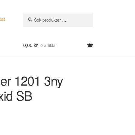
Sök
Sök
oss
efter:
0,00
kr
0 artiklar
der 1201 3ny
xid SB