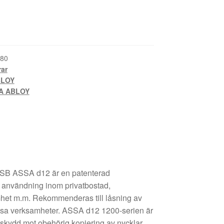
80
rar
BLOY
A ABLOY
 SB ASSA d12 är en patenterad
t användning inom privatbostad,
mhet m.m. Rekommenderas till låsning av
essa verksamheter. ASSA d12 1200-serien är
t skydd mot obehörig kopiering av nycklar.