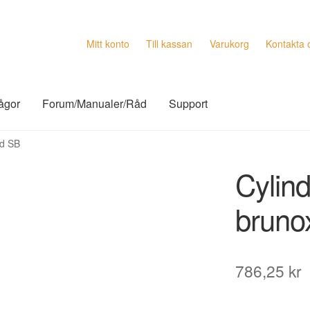
Mitt konto
Till kassan
Varukorg
Kontakta 
rågor
Forum/Manualer/Råd
Support
id SB
Cylin
bruno
786,25
kr