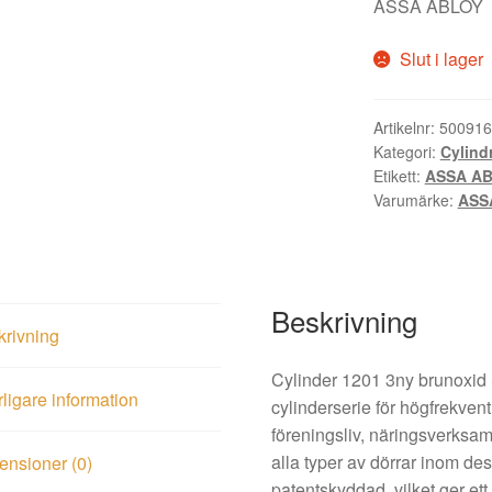
ASSA ABLOY
Slut i lager
Artikelnr:
500916
Kategori:
Cylind
Etikett:
ASSA A
Varumärke:
ASS
Beskrivning
krivning
Cylinder 1201 3ny brunoxid
rligare information
cylinderserie för högfrekven
föreningsliv, näringsverksa
alla typer av dörrar inom d
nsioner (0)
patentskyddad, vilket ger et