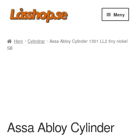
Hoppa
Hoppa
Meny
till
till
navigering
innehåll
Webbutik
Hem
Cylindrar
Assa Abloy Cylinder 1301 LL2 5ny nickel
SB
Rea
Villkor
Vanliga frågor
Forum/Manualer/Råd
Support
Assa Abloy Cylinder