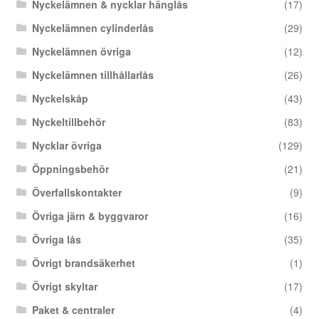
Nyckelämnen & nycklar hänglås
(17)
Nyckelämnen cylinderlås
(29)
Nyckelämnen övriga
(12)
Nyckelämnen tillhållarlås
(26)
Nyckelskåp
(43)
Nyckeltillbehör
(83)
Nycklar övriga
(129)
Öppningsbehör
(21)
Överfallskontakter
(9)
Övriga järn & byggvaror
(16)
Övriga lås
(35)
Övrigt brandsäkerhet
(1)
Övrigt skyltar
(17)
Paket & centraler
(4)