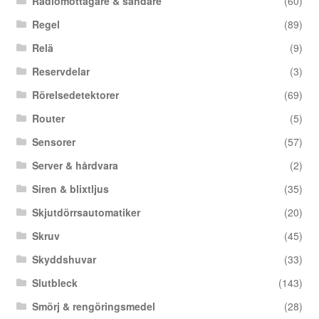
Radiomottagare & sändare
(60)
Regel
(89)
Relä
(9)
Reservdelar
(3)
Rörelsedetektorer
(69)
Router
(5)
Sensorer
(57)
Server & hårdvara
(2)
Siren & blixtljus
(35)
Skjutdörrsautomatiker
(20)
Skruv
(45)
Skyddshuvar
(33)
Slutbleck
(143)
Smörj & rengöringsmedel
(28)