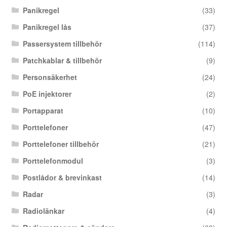
Panikregel
(33)
Panikregel lås
(37)
Passersystem tillbehör
(114)
Patchkablar & tillbehör
(9)
Personsäkerhet
(24)
PoE injektorer
(2)
Portapparat
(10)
Porttelefoner
(47)
Porttelefoner tillbehör
(21)
Porttelefonmodul
(3)
Postlådor & brevinkast
(14)
Radar
(3)
Radiolänkar
(4)