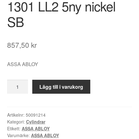
1301 LL2 5ny nickel
SB
857,50
kr
ASSA ABLOY
Assa
Lägg till i varukorg
Abloy
Cylinder
1301
LL2
Artikelnr:
50091214
Kategori:
Cylindrar
5ny
Etikett:
ASSA ABLOY
nickel
Varumärke:
ASSA ABLOY
SB