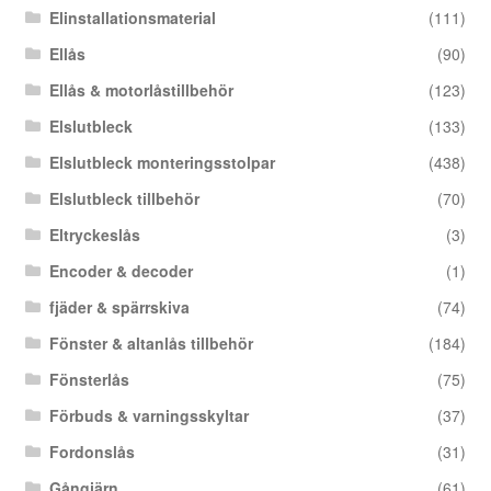
Elinstallationsmaterial
(111)
Ellås
(90)
Ellås & motorlåstillbehör
(123)
Elslutbleck
(133)
Elslutbleck monteringsstolpar
(438)
Elslutbleck tillbehör
(70)
Eltryckeslås
(3)
Encoder & decoder
(1)
fjäder & spärrskiva
(74)
Fönster & altanlås tillbehör
(184)
Fönsterlås
(75)
Förbuds & varningsskyltar
(37)
Fordonslås
(31)
Gångjärn
(61)