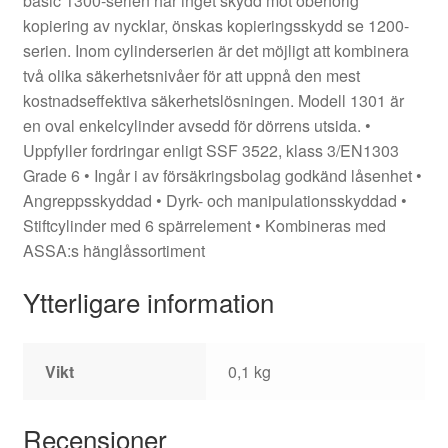
basic 1300-serien har inget skydd mot obehörig
kopiering av nycklar, önskas kopieringsskydd se 1200-
serien. Inom cylinderserien är det möjligt att kombinera
två olika säkerhetsnivåer för att uppnå den mest
kostnadseffektiva säkerhetslösningen. Modell 1301 är
en oval enkelcylinder avsedd för dörrens utsida. •
Uppfyller fordringar enligt SSF 3522, klass 3/EN1303
Grade 6 • Ingår i av försäkringsbolag godkänd låsenhet •
Angreppsskyddad • Dyrk- och manipulationsskyddad •
Stiftcylinder med 6 spärrelement • Kombineras med
ASSA:s hänglåssortiment
Ytterligare information
Vikt
0,1 kg
Recensioner