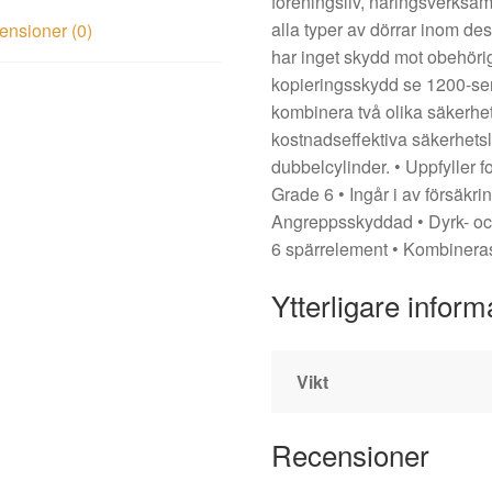
föreningsliv, näringsverksa
alla typer av dörrar inom d
nsioner (0)
har inget skydd mot obehöri
kopieringsskydd se 1200-seri
kombinera två olika säkerhet
kostnadseffektiva säkerhets
dubbelcylinder. • Uppfyller 
Grade 6 • Ingår i av försäkr
Angreppsskyddad • Dyrk- oc
6 spärrelement • Kombiner
Ytterligare inform
Vikt
Recensioner