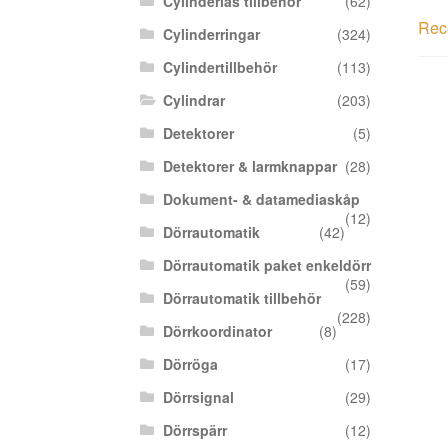
Cylinderlås tillbehör
(62)
Rece
Cylinderringar
(324)
Cylindertillbehör
(113)
Cylindrar
(203)
Detektorer
(5)
Detektorer & larmknappar
(28)
Dokument- & datamediaskåp
(12)
Dörrautomatik
(42)
Dörrautomatik paket enkeldörr
(59)
Dörrautomatik tillbehör
(228)
Dörrkoordinator
(8)
Dörröga
(17)
Dörrsignal
(29)
Dörrspärr
(12)