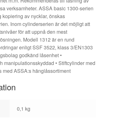
mhet m.m. Rekommenderas till låsning av
essa verksamheter. ASSA basic 1300-serien
g kopiering av nycklar, önskas
en. Inom cylinderserien är det möjligt att
snivåer för att uppnå den mest
lösningen. Modell 1312 är en rund
fordringar enligt SSF 3522, klass 3/EN1303
ingsbolag godkänd låsenhet •
h manipulationsskyddad • Stiftcylinder med
as med ASSA:s hänglåssortiment
ation
0,1 kg