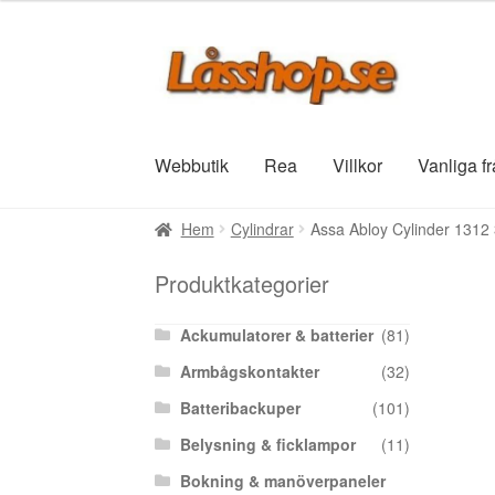
Hoppa
Hoppa
till
till
navigering
innehåll
Webbutik
Rea
Villkor
Vanliga f
Hem
Cylindrar
Assa Abloy Cylinder 1312
Produktkategorier
Ackumulatorer & batterier
(81)
Armbågskontakter
(32)
Batteribackuper
(101)
Belysning & ficklampor
(11)
Bokning & manöverpaneler