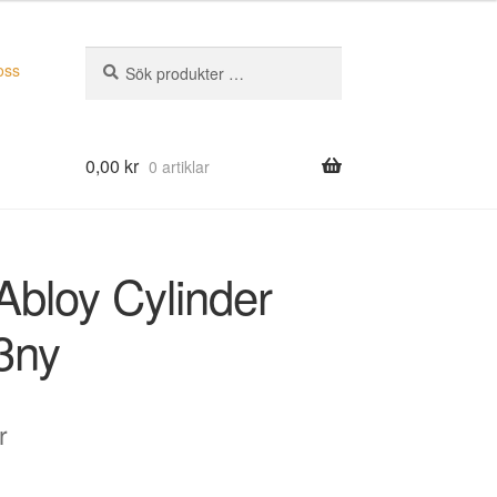
Sök
Sök
oss
efter:
0,00
kr
0 artiklar
Abloy Cylinder
3ny
r