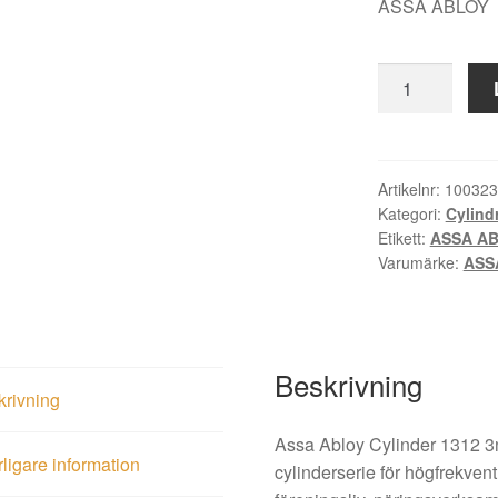
ASSA ABLOY
Assa
Abloy
Cylinder
1312
3ny
Artikelnr:
100323
Kategori:
Cylind
mängd
Etikett:
ASSA A
Varumärke:
ASS
Beskrivning
krivning
Assa Abloy Cylinder 1312 3
rligare information
cylinderserie för högfrekven