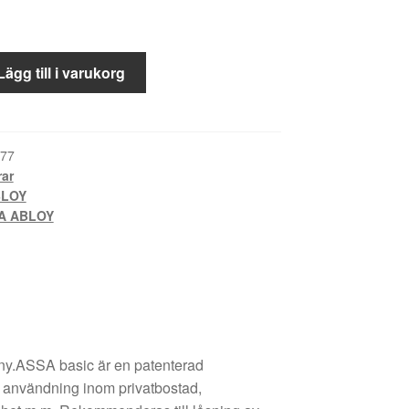
Lägg till i varukorg
77
rar
BLOY
A ABLOY
ny.ASSA basic är en patenterad
t användning inom privatbostad,