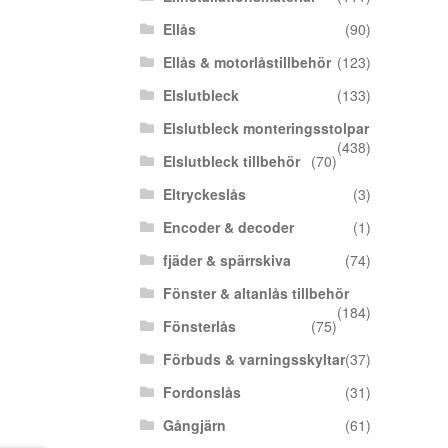
Ellås
(90)
Ellås & motorlåstillbehör
(123)
Elslutbleck
(133)
Elslutbleck monteringsstolpar
(438)
Elslutbleck tillbehör
(70)
Eltryckeslås
(3)
Encoder & decoder
(1)
fjäder & spärrskiva
(74)
Fönster & altanlås tillbehör
(184)
Fönsterlås
(75)
Förbuds & varningsskyltar
(37)
Fordonslås
(31)
Gångjärn
(61)