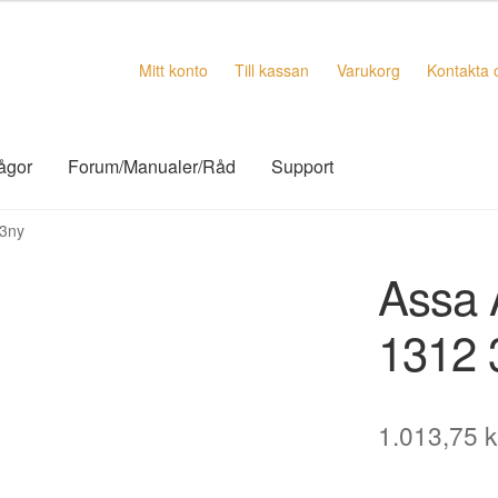
Mitt konto
Till kassan
Varukorg
Kontakta 
rågor
Forum/Manualer/Råd
Support
 3ny
Assa 
1312 
1.013,75
k