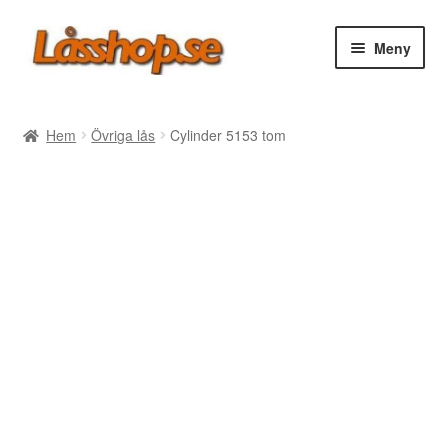
Hoppa
Hoppa
Meny
till
till
navigering
innehåll
Webbutik
Hem
Övriga lås
Cylinder 5153 tom
Rea
Villkor
Vanliga frågor
Forum/Manualer/Råd
Support