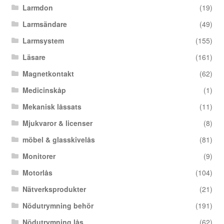
Larmdon
(19)
Larmsändare
(49)
Larmsystem
(155)
Läsare
(161)
Magnetkontakt
(62)
Medicinskåp
(1)
Mekanisk låssats
(11)
Mjukvaror & licenser
(8)
möbel & glasskivelås
(81)
Monitorer
(9)
Motorlås
(104)
Nätverksprodukter
(21)
Nödutrymning behör
(191)
Nödutrymning lås
(62)