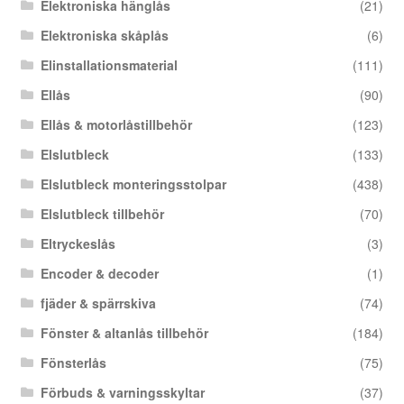
Elektroniska hänglås
(21)
Elektroniska skåplås
(6)
Elinstallationsmaterial
(111)
Ellås
(90)
Ellås & motorlåstillbehör
(123)
Elslutbleck
(133)
Elslutbleck monteringsstolpar
(438)
Elslutbleck tillbehör
(70)
Eltryckeslås
(3)
Encoder & decoder
(1)
fjäder & spärrskiva
(74)
Fönster & altanlås tillbehör
(184)
Fönsterlås
(75)
Förbuds & varningsskyltar
(37)