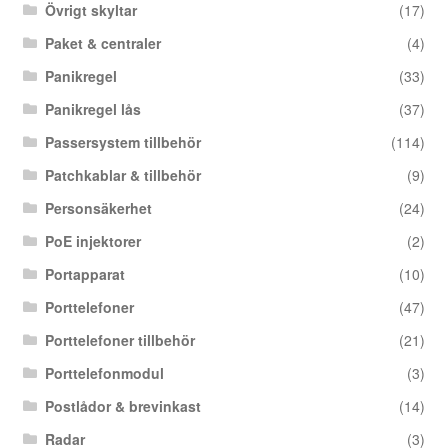
Övrigt skyltar
(17)
Paket & centraler
(4)
Panikregel
(33)
Panikregel lås
(37)
Passersystem tillbehör
(114)
Patchkablar & tillbehör
(9)
Personsäkerhet
(24)
PoE injektorer
(2)
Portapparat
(10)
Porttelefoner
(47)
Porttelefoner tillbehör
(21)
Porttelefonmodul
(3)
Postlådor & brevinkast
(14)
Radar
(3)