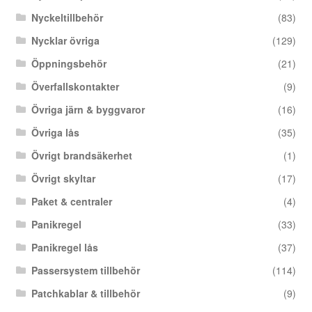
Nyckeltillbehör
(83)
Nycklar övriga
(129)
Öppningsbehör
(21)
Överfallskontakter
(9)
Övriga järn & byggvaror
(16)
Övriga lås
(35)
Övrigt brandsäkerhet
(1)
Övrigt skyltar
(17)
Paket & centraler
(4)
Panikregel
(33)
Panikregel lås
(37)
Passersystem tillbehör
(114)
Patchkablar & tillbehör
(9)