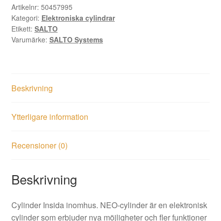
NEO
Artikelnr:
50457995
Kategori:
Elektroniska cylindrar
inomhus
Etikett:
SALTO
mängd
Varumärke:
SALTO Systems
Beskrivning
Ytterligare information
Recensioner (0)
Beskrivning
Cylinder Insida inomhus. NEO-cylinder är en elektronisk
cylinder som erbjuder nya möjligheter och fler funktioner