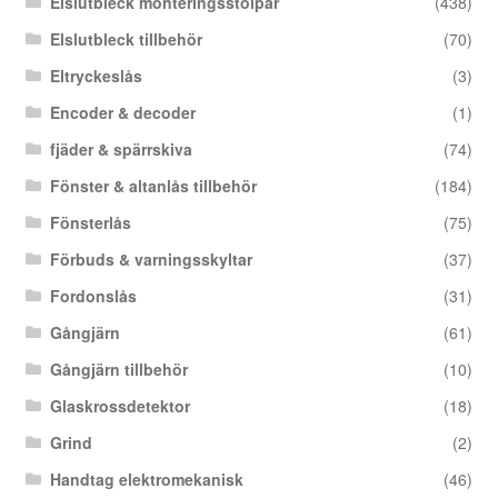
Elslutbleck monteringsstolpar
(438)
Elslutbleck tillbehör
(70)
Eltryckeslås
(3)
Encoder & decoder
(1)
fjäder & spärrskiva
(74)
Fönster & altanlås tillbehör
(184)
Fönsterlås
(75)
Förbuds & varningsskyltar
(37)
Fordonslås
(31)
Gångjärn
(61)
Gångjärn tillbehör
(10)
Glaskrossdetektor
(18)
Grind
(2)
Handtag elektromekanisk
(46)