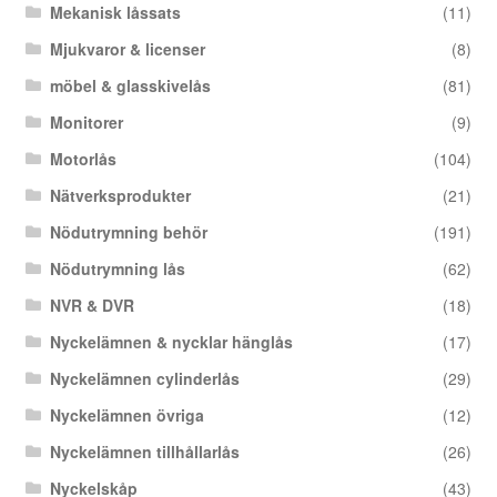
Mekanisk låssats
(11)
Mjukvaror & licenser
(8)
möbel & glasskivelås
(81)
Monitorer
(9)
Motorlås
(104)
Nätverksprodukter
(21)
Nödutrymning behör
(191)
Nödutrymning lås
(62)
NVR & DVR
(18)
Nyckelämnen & nycklar hänglås
(17)
Nyckelämnen cylinderlås
(29)
Nyckelämnen övriga
(12)
Nyckelämnen tillhållarlås
(26)
Nyckelskåp
(43)