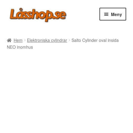
Hoppa
Hoppa
Meny
till
till
navigering
innehåll
Webbutik
Hem
Elektroniska cylindrar
Salto Cylinder oval insida
NEO inomhus
Rea
Villkor
Vanliga frågor
Forum/Manualer/Råd
Support