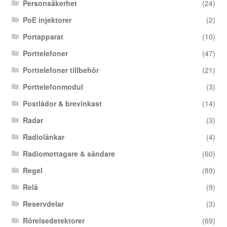
Personsäkerhet
(24)
PoE injektorer
(2)
Portapparat
(10)
Porttelefoner
(47)
Porttelefoner tillbehör
(21)
Porttelefonmodul
(3)
Postlådor & brevinkast
(14)
Radar
(3)
Radiolänkar
(4)
Radiomottagare & sändare
(60)
Regel
(89)
Relä
(9)
Reservdelar
(3)
Rörelsedetektorer
(69)