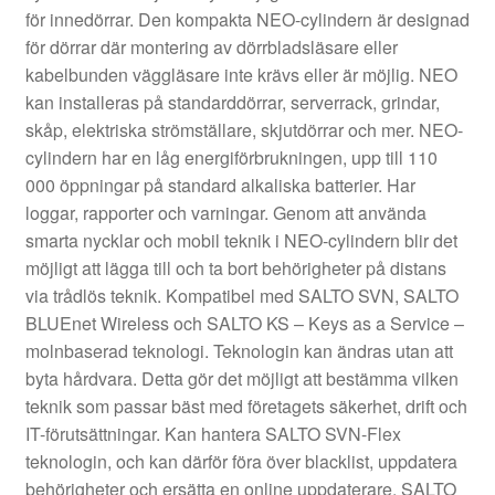
för innedörrar. Den kompakta NEO-cylindern är designad
för dörrar där montering av dörrbladsläsare eller
kabelbunden väggläsare inte krävs eller är möjlig. NEO
kan installeras på standarddörrar, serverrack, grindar,
skåp, elektriska strömställare, skjutdörrar och mer. NEO-
cylindern har en låg energiförbrukningen, upp till 110
000 öppningar på standard alkaliska batterier. Har
loggar, rapporter och varningar. Genom att använda
smarta nycklar och mobil teknik i NEO-cylindern blir det
möjligt att lägga till och ta bort behörigheter på distans
via trådlös teknik. Kompatibel med SALTO SVN, SALTO
BLUEnet Wireless och SALTO KS – Keys as a Service –
molnbaserad teknologi. Teknologin kan ändras utan att
byta hårdvara. Detta gör det möjligt att bestämma vilken
teknik som passar bäst med företagets säkerhet, drift och
IT-förutsättningar. Kan hantera SALTO SVN-Flex
teknologin, och kan därför föra över blacklist, uppdatera
behörigheter och ersätta en online uppdaterare. SALTO