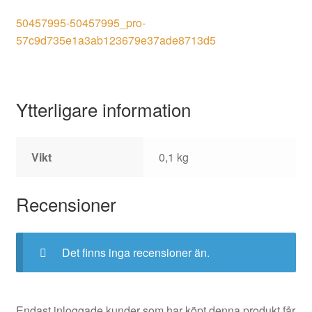
50457995-50457995_pro-
57c9d735e1a3ab123679e37ade8713d5
Ytterligare information
Vikt
0,1 kg
Recensioner
Det finns inga recensioner än.
Endast inloggade kunder som har köpt denna produkt får