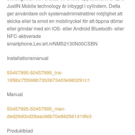
JustIN Mobile technology är inbyggt i cylindern. Detta
ger användare och systemadministratörer möjlighet att
skicka eller ta emot en mobilnyckel för att öppna dörrar
eller grindar med sin iOS- eller Android Bluetooth- eller
NFC-aktiverade
smartphone.
Lev.art.nr
NMS2130N00CSBN
Installationsmanual
50457995-50457995_ins-
16f6bc7f3999b73b3673403e983291c1
Manual
50457995-50457995_man-
ded29d0cd29aac66b70e882561419fe3
Produktblad