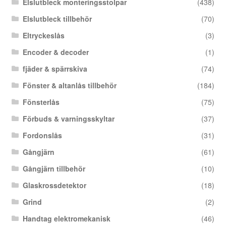
Elslutbleck monteringsstolpar
(438)
Elslutbleck tillbehör
(70)
Eltryckeslås
(3)
Encoder & decoder
(1)
fjäder & spärrskiva
(74)
Fönster & altanlås tillbehör
(184)
Fönsterlås
(75)
Förbuds & varningsskyltar
(37)
Fordonslås
(31)
Gångjärn
(61)
Gångjärn tillbehör
(10)
Glaskrossdetektor
(18)
Grind
(2)
Handtag elektromekanisk
(46)