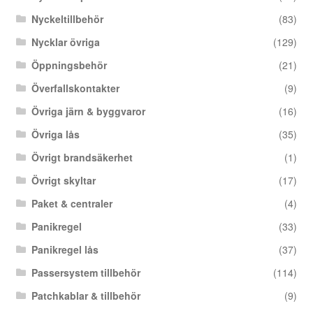
Nyckeltillbehör
(83)
Nycklar övriga
(129)
Öppningsbehör
(21)
Överfallskontakter
(9)
Övriga järn & byggvaror
(16)
Övriga lås
(35)
Övrigt brandsäkerhet
(1)
Övrigt skyltar
(17)
Paket & centraler
(4)
Panikregel
(33)
Panikregel lås
(37)
Passersystem tillbehör
(114)
Patchkablar & tillbehör
(9)