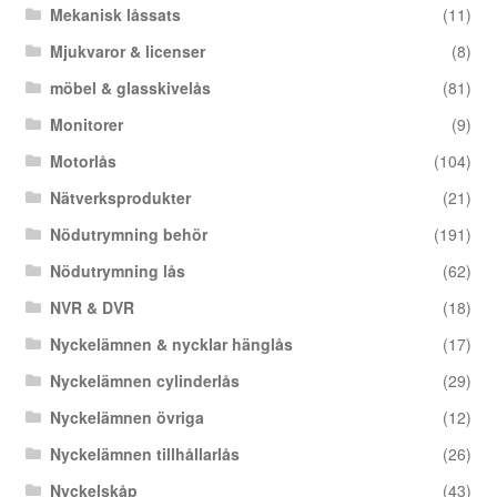
Mekanisk låssats
(11)
Mjukvaror & licenser
(8)
möbel & glasskivelås
(81)
Monitorer
(9)
Motorlås
(104)
Nätverksprodukter
(21)
Nödutrymning behör
(191)
Nödutrymning lås
(62)
NVR & DVR
(18)
Nyckelämnen & nycklar hänglås
(17)
Nyckelämnen cylinderlås
(29)
Nyckelämnen övriga
(12)
Nyckelämnen tillhållarlås
(26)
Nyckelskåp
(43)