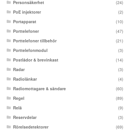
Personsäkerhet
(24)
PoE injektorer
(2)
Portapparat
(10)
Porttelefoner
(47)
Porttelefoner tillbehör
(21)
Porttelefonmodul
(3)
Postlådor & brevinkast
(14)
Radar
(3)
Radiolänkar
(4)
Radiomottagare & sändare
(60)
Regel
(89)
Relä
(9)
Reservdelar
(3)
Rörelsedetektorer
(69)