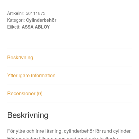
krom
mängd
Artikelnr:
50111873
Kategori:
Cylinderbehör
Etikett:
ASSA ABLOY
Beskrivning
Ytterligare information
Recensioner (0)
Beskrivning
För yttre och inre låsning, cylinderbehör för rund cylinder.
För montering tillsammans med rund enkelcylinder