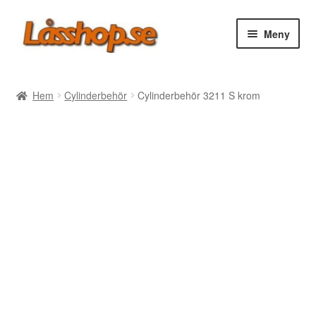
Hoppa
Hoppa
Meny
till
till
navigering
innehåll
Webbutik
Hem
Cylinderbehör
Cylinderbehör 3211 S krom
Rea
Villkor
Vanliga frågor
Forum/Manualer/Råd
Support