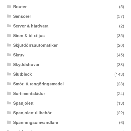
Router
(5)
Sensorer
(57)
Server & hårdvara
(2)
Siren & blixtljus
(35)
Skjutdörrsautomatiker
(20)
Skruv
(45)
Skyddshuvar
(33)
Slutbleck
(143)
Smörj & rengöringsmedel
(28)
Sortimentslådor
(24)
Spanjolett
(13)
Spanjolett tillbehör
(22)
Spänningsomvandlare
(6)