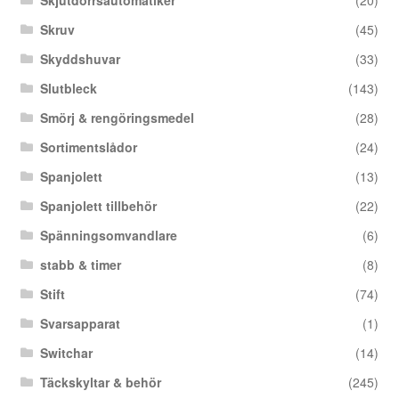
Skruv
(45)
Skyddshuvar
(33)
Slutbleck
(143)
Smörj & rengöringsmedel
(28)
Sortimentslådor
(24)
Spanjolett
(13)
Spanjolett tillbehör
(22)
Spänningsomvandlare
(6)
stabb & timer
(8)
Stift
(74)
Svarsapparat
(1)
Switchar
(14)
Täckskyltar & behör
(245)