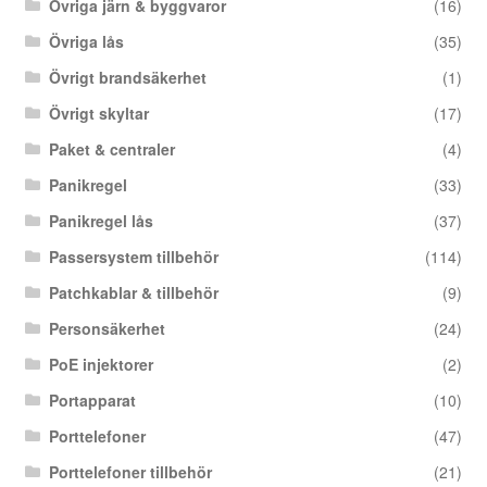
Övriga järn & byggvaror
(16)
Övriga lås
(35)
Övrigt brandsäkerhet
(1)
Övrigt skyltar
(17)
Paket & centraler
(4)
Panikregel
(33)
Panikregel lås
(37)
Passersystem tillbehör
(114)
Patchkablar & tillbehör
(9)
Personsäkerhet
(24)
PoE injektorer
(2)
Portapparat
(10)
Porttelefoner
(47)
Porttelefoner tillbehör
(21)