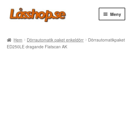
Hoppa
Hoppa
Meny
till
till
navigering
innehåll
Webbutik
Hem
Dörrautomatik paket enkeldörr
Dörrautomatikpaket
ED250LE dragande Flatscan AK
Rea
Villkor
Vanliga frågor
Forum/Manualer/Råd
Support