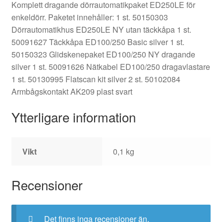
Komplett dragande dörrautomatikpaket ED250LE för
enkeldörr. Paketet innehåller: 1 st. 50150303
Dörrautomatikhus ED250LE NY utan täckkåpa 1 st.
50091627 Täckkåpa ED100/250 Basic silver 1 st.
50150323 Glidskenepaket ED100/250 NY dragande
silver 1 st. 50091626 Nätkabel ED100/250 dragavlastare
1 st. 50130995 Flatscan kit silver 2 st. 50102084
Armbågskontakt AK209 plast svart
Ytterligare information
Vikt
0,1 kg
Recensioner
Det finns inga recensioner än.