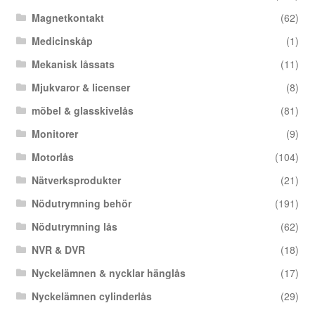
Magnetkontakt
(62)
Medicinskåp
(1)
Mekanisk låssats
(11)
Mjukvaror & licenser
(8)
möbel & glasskivelås
(81)
Monitorer
(9)
Motorlås
(104)
Nätverksprodukter
(21)
Nödutrymning behör
(191)
Nödutrymning lås
(62)
NVR & DVR
(18)
Nyckelämnen & nycklar hänglås
(17)
Nyckelämnen cylinderlås
(29)