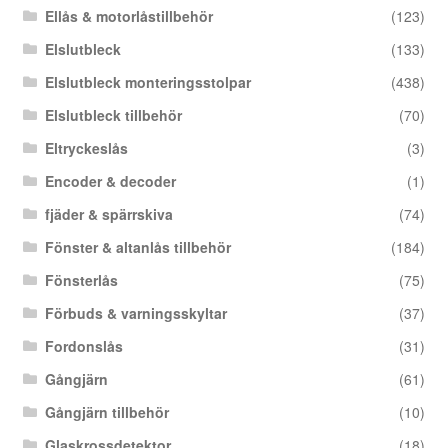
Ellås & motorlåstillbehör
(123)
Elslutbleck
(133)
Elslutbleck monteringsstolpar
(438)
Elslutbleck tillbehör
(70)
Eltryckeslås
(3)
Encoder & decoder
(1)
fjäder & spärrskiva
(74)
Fönster & altanlås tillbehör
(184)
Fönsterlås
(75)
Förbuds & varningsskyltar
(37)
Fordonslås
(31)
Gångjärn
(61)
Gångjärn tillbehör
(10)
Glaskrossdetektor
(18)