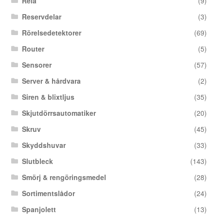
Relä
(9)
Reservdelar
(3)
Rörelsedetektorer
(69)
Router
(5)
Sensorer
(57)
Server & hårdvara
(2)
Siren & blixtljus
(35)
Skjutdörrsautomatiker
(20)
Skruv
(45)
Skyddshuvar
(33)
Slutbleck
(143)
Smörj & rengöringsmedel
(28)
Sortimentslådor
(24)
Spanjolett
(13)