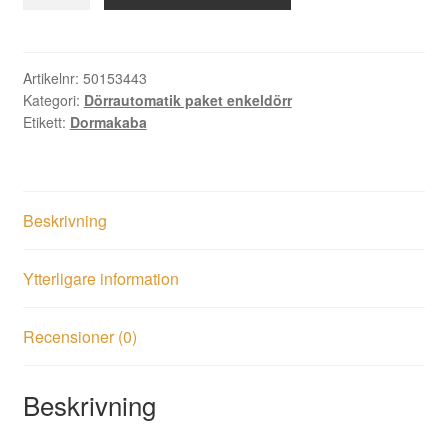
ED250LE
dragande
Flatscan
AK
Artikelnr:
50153443
Kategori:
Dörrautomatik paket enkeldörr
mängd
Etikett:
Dormakaba
Beskrivning
Ytterligare information
Recensioner (0)
Beskrivning