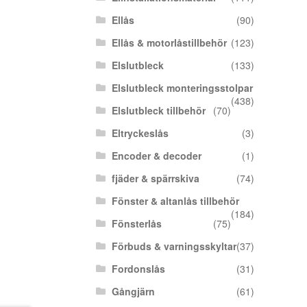
Ellås
(90)
Ellås & motorlåstillbehör
(123)
Elslutbleck
(133)
Elslutbleck monteringsstolpar
(438)
Elslutbleck tillbehör
(70)
Eltryckeslås
(3)
Encoder & decoder
(1)
fjäder & spärrskiva
(74)
Fönster & altanlås tillbehör
(184)
Fönsterlås
(75)
Förbuds & varningsskyltar
(37)
Fordonslås
(31)
Gångjärn
(61)