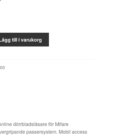
e
Lägg till i varukorg
00
nline dörrbladsläsare för Mifare
tt övergripande passersystem. Mobil access