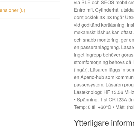
via BLE och SEOS mobil cre
Entro mfl. Cylinderhål utsida
nsioner (0)
dörrtjocklek 38-48 ingår Uts
vid godkänd kortläsning. Insi
mekaniskt låshus kan oftast
och snabb montering, ger en 
en passeranläggning. Läsare
inget ingrepp behöver göras 
strömförsörjning behövs då lä
(ingår). Läsaren läggs in s
en Aperio-hub som kommunice
passersystem. Läsaren prog
Lästeknologi: HF 13.56 MHz •
• Spänning: 1 st CR123A (ing
Temp: 0 till +60°C • Mått: 
Ytterligare inform