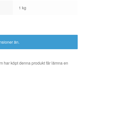
1 kg
nsioner än.
m har köpt denna produkt får lämna en