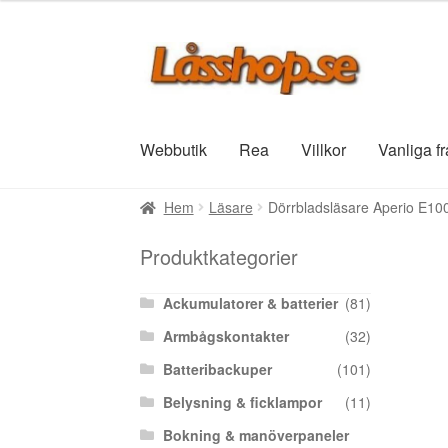
Hoppa
Hoppa
till
till
navigering
innehåll
Webbutik
Rea
Villkor
Vanliga f
Hem
Läsare
Dörrbladsläsare Aperio E1
Produktkategorier
Ackumulatorer & batterier
(81)
Armbågskontakter
(32)
Batteribackuper
(101)
Belysning & ficklampor
(11)
Bokning & manöverpaneler