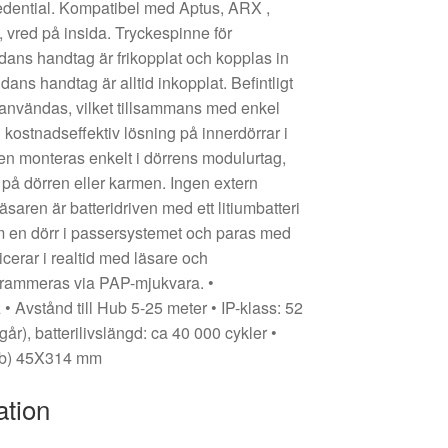
dential. Kompatibel med Aptus, ARX ,
, vred på insida. Tryckespinne för
idans handtag är frikopplat och kopplas in
dans handtag är alltid inkopplat. Befintligt
 användas, vilket tillsammans med enkel
kostnadseffektiv lösning på innerdörrar i
n monteras enkelt i dörrens modulurtag,
på dörren eller karmen. Ingen extern
saren är batteridriven med ett litiumbatteri
om en dörr i passersystemet och paras med
rar i realtid med läsare och
rammeras via PAP-mjukvara. •
 Avstånd till Hub 5-25 meter • IP-klass: 52
år), batterilivslängd: ca 40 000 cykler •
(hxb) 45X314 mm
ation