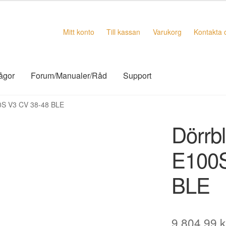
Mitt konto
Till kassan
Varukorg
Kontakta 
rågor
Forum/Manualer/Råd
Support
00S V3 CV 38-48 BLE
Dörrb
E100S
BLE
9.804,99
k