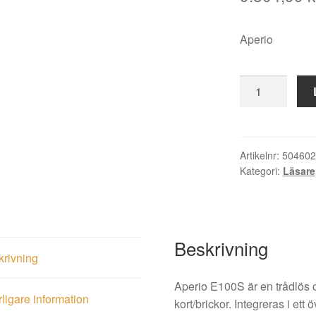
Aperio
Dörrbladsläsar
Aperio
E100S
V3
CV
Artikelnr:
504602
Kategori:
Läsare
38-
48
BLE
mängd
Beskrivning
krivning
Aperio E100S är en trådlös o
rligare information
kort/brickor. Integreras i e