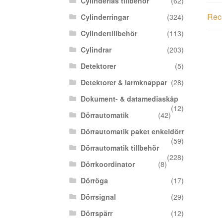
Cylinderlås tillbehör
(62)
Rece
Cylinderringar
(324)
Cylindertillbehör
(113)
Cylindrar
(203)
Detektorer
(5)
Detektorer & larmknappar
(28)
Dokument- & datamediaskåp
(12)
Dörrautomatik
(42)
Dörrautomatik paket enkeldörr
(59)
Dörrautomatik tillbehör
(228)
Dörrkoordinator
(8)
Dörröga
(17)
Dörrsignal
(29)
Dörrspärr
(12)