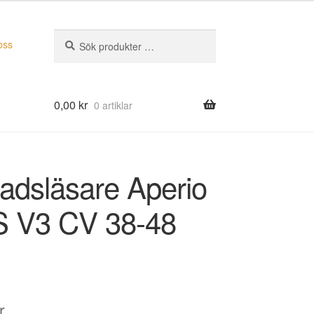
Sök
Sök
oss
efter:
0,00
kr
0 artiklar
ladsläsare Aperio
 V3 CV 38-48
r