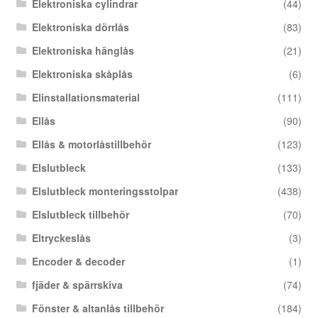
Elektroniska cylindrar
(44)
Elektroniska dörrlås
(83)
Elektroniska hänglås
(21)
Elektroniska skåplås
(6)
Elinstallationsmaterial
(111)
Ellås
(90)
Ellås & motorlåstillbehör
(123)
Elslutbleck
(133)
Elslutbleck monteringsstolpar
(438)
Elslutbleck tillbehör
(70)
Eltryckeslås
(3)
Encoder & decoder
(1)
fjäder & spärrskiva
(74)
Fönster & altanlås tillbehör
(184)