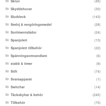
Skruv
(45)
Skyddshuvar
(33)
Slutbleck
(143)
Smörj & rengöringsmedel
(28)
Sortimentslådor
(24)
Spanjolett
(13)
Spanjolett tillbehör
(22)
Spänningsomvandlare
(6)
stabb & timer
(8)
Stift
(74)
Svarsapparat
(1)
Switchar
(14)
Täckskyltar & behör
(245)
Tillbehör
(75)