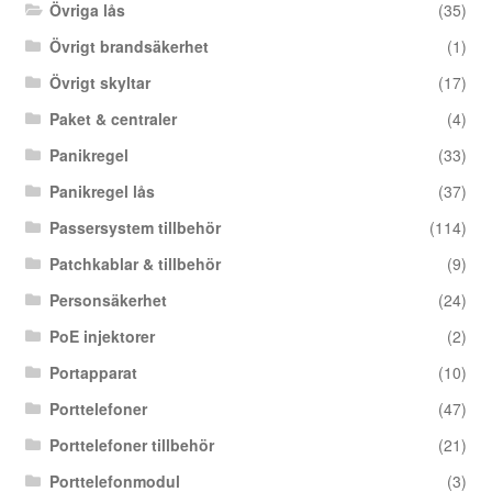
Övriga lås
(35)
Övrigt brandsäkerhet
(1)
Övrigt skyltar
(17)
Paket & centraler
(4)
Panikregel
(33)
Panikregel lås
(37)
Passersystem tillbehör
(114)
Patchkablar & tillbehör
(9)
Personsäkerhet
(24)
PoE injektorer
(2)
Portapparat
(10)
Porttelefoner
(47)
Porttelefoner tillbehör
(21)
Porttelefonmodul
(3)