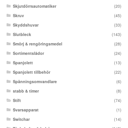
Skjutdörrsautomatiker
(20)
Skruv
(45)
Skyddshuvar
(33)
Slutbleck
(143)
Smörj & rengöringsmedel
(28)
Sortimentslådor
(24)
Spanjolett
(13)
Spanjolett tillbehör
(22)
Spänningsomvandlare
(6)
stabb & timer
(8)
Stift
(74)
Svarsapparat
(1)
Switchar
(14)