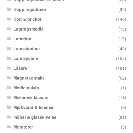
Kopplingsdosor
(30)
Kort & brickor
(146)
Lagringsmedia
(19)
Larmdon
(19)
Larmsändare
(49)
Larmsystem
(155)
Läsare
(161)
Magnetkontakt
(62)
Medicinskåp
(1)
Mekanisk låssats
(11)
Mjukvaror & licenser
(8)
möbel & glasskivelås
(81)
Monitorer
(9)