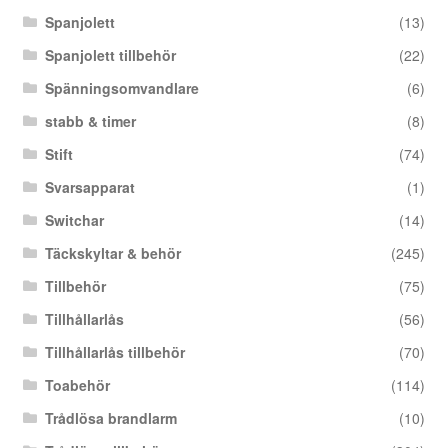
Spanjolett
(13)
Spanjolett tillbehör
(22)
Spänningsomvandlare
(6)
stabb & timer
(8)
Stift
(74)
Svarsapparat
(1)
Switchar
(14)
Täckskyltar & behör
(245)
Tillbehör
(75)
Tillhållarlås
(56)
Tillhållarlås tillbehör
(70)
Toabehör
(114)
Trådlösa brandlarm
(10)