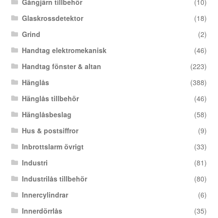
Gångjärn tillbehör
(10)
Glaskrossdetektor
(18)
Grind
(2)
Handtag elektromekanisk
(46)
Handtag fönster & altan
(223)
Hänglås
(388)
Hänglås tillbehör
(46)
Hänglåsbeslag
(58)
Hus & postsiffror
(9)
Inbrottslarm övrigt
(33)
Industri
(81)
Industrilås tillbehör
(80)
Innercylindrar
(6)
Innerdörrlås
(35)