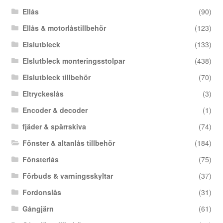
Ellås
(90)
Ellås & motorlåstillbehör
(123)
Elslutbleck
(133)
Elslutbleck monteringsstolpar
(438)
Elslutbleck tillbehör
(70)
Eltryckeslås
(3)
Encoder & decoder
(1)
fjäder & spärrskiva
(74)
Fönster & altanlås tillbehör
(184)
Fönsterlås
(75)
Förbuds & varningsskyltar
(37)
Fordonslås
(31)
Gångjärn
(61)