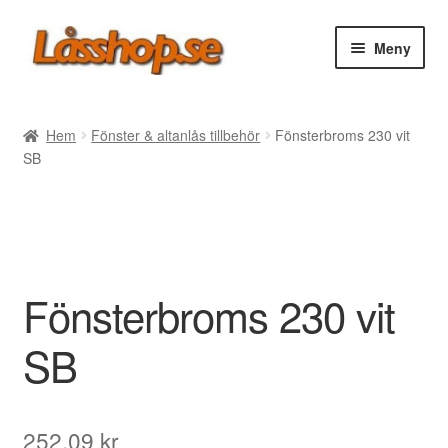
Hoppa
Hoppa
Meny
till
till
navigering
innehåll
Webbutik
Hem
Fönster & altanlås tillbehör
Fönsterbroms 230 vit
SB
Rea
Villkor
Vanliga frågor
Fönsterbroms 230 vit
Forum/Manualer/Råd
SB
Support
252,09
kr