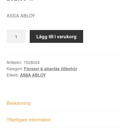
ASSA ABLOY
Fönsterbroms
Lägg till i varukorg
230
vit
SB
mängd
Artikelnr:
7028024
Kategori:
Fönster & altanlås tillbehör
Etikett:
ASSA ABLOY
Beskrivning
Ytterligare information