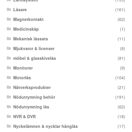
Läsare
(161)
Magnetkontakt
(62)
Medicinskåp
(1)
Mekanisk låssats
(11)
Mjukvaror & licenser
(8)
möbel & glasskivelås
(81)
Monitorer
(9)
Motorlås
(104)
Nätverksprodukter
(21)
Nödutrymning behör
(191)
Nödutrymning lås
(62)
NVR & DVR
(18)
Nyckelämnen & nycklar hänglås
(17)