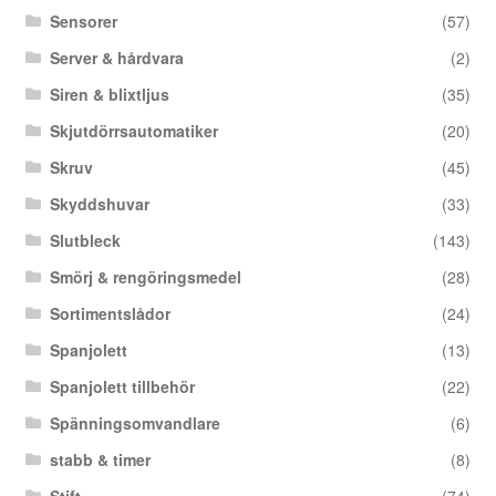
Sensorer
(57)
Server & hårdvara
(2)
Siren & blixtljus
(35)
Skjutdörrsautomatiker
(20)
Skruv
(45)
Skyddshuvar
(33)
Slutbleck
(143)
Smörj & rengöringsmedel
(28)
Sortimentslådor
(24)
Spanjolett
(13)
Spanjolett tillbehör
(22)
Spänningsomvandlare
(6)
stabb & timer
(8)
Stift
(74)