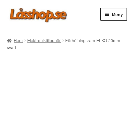
Hoppa
Hoppa
Meny
till
till
navigering
innehåll
Webbutik
Hem
Elektroniktillbehör
Förhöjningsram ELKO 20mm
svart
Rea
Villkor
Vanliga frågor
Forum/Manualer/Råd
Support