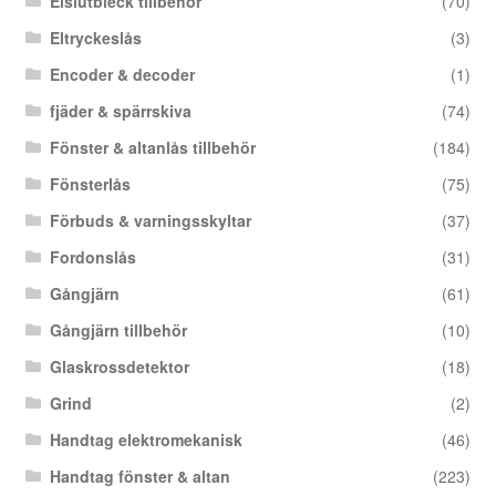
Elslutbleck tillbehör
(70)
Eltryckeslås
(3)
Encoder & decoder
(1)
fjäder & spärrskiva
(74)
Fönster & altanlås tillbehör
(184)
Fönsterlås
(75)
Förbuds & varningsskyltar
(37)
Fordonslås
(31)
Gångjärn
(61)
Gångjärn tillbehör
(10)
Glaskrossdetektor
(18)
Grind
(2)
Handtag elektromekanisk
(46)
Handtag fönster & altan
(223)