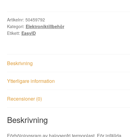
20mm
svart
mängd
Artikelnr:
50459792
Kategori:
Elektroniktillbehör
Etikett:
EasyID
Beskrivning
Ytterligare information
Recensioner (0)
Beskrivning
Förhöjningsram av halogenfri termoplast. För infällda