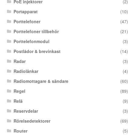
PoE injektorer
(2)
Portapparat
(10)
Porttelefoner
(47)
Porttelefoner tillbehör
(21)
Porttelefonmodul
(3)
Postlådor & brevinkast
(14)
Radar
(3)
Radiolänkar
(4)
Radiomottagare & sändare
(60)
Regel
(89)
Relä
(9)
Reservdelar
(3)
Rörelsedetektorer
(69)
Router
(5)