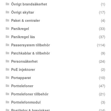
Övrigt brandsäkerhet
(1)
Övrigt skyltar
(17)
Paket & centraler
(4)
Panikregel
(33)
Panikregel lås
(37)
Passersystem tillbehör
(114)
Patchkablar & tillbehör
(9)
Personsäkerhet
(24)
PoE injektorer
(2)
Portapparat
(10)
Porttelefoner
(47)
Porttelefoner tillbehör
(21)
Porttelefonmodul
(3)
Postlådor & brevinkast
(14)