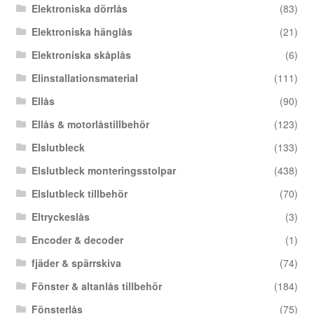
Elektroniska dörrlås
(83)
Elektroniska hänglås
(21)
Elektroniska skåplås
(6)
Elinstallationsmaterial
(111)
Ellås
(90)
Ellås & motorlåstillbehör
(123)
Elslutbleck
(133)
Elslutbleck monteringsstolpar
(438)
Elslutbleck tillbehör
(70)
Eltryckeslås
(3)
Encoder & decoder
(1)
fjäder & spärrskiva
(74)
Fönster & altanlås tillbehör
(184)
Fönsterlås
(75)