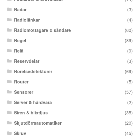
Radar
(3)
Radiolänkar
(4)
Radiomottagare & sändare
(60)
Regel
(89)
Relä
(9)
Reservdelar
(3)
Rörelsedetektorer
(69)
Router
(5)
Sensorer
(57)
Server & hårdvara
(2)
Siren & blixtljus
(35)
Skjutdörrsautomatiker
(20)
Skruv
(45)