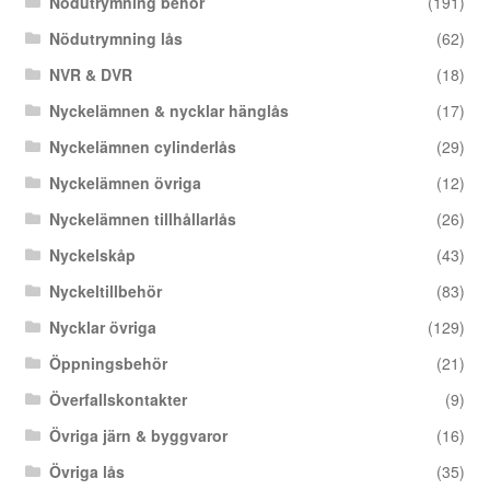
Nödutrymning behör
(191)
Nödutrymning lås
(62)
NVR & DVR
(18)
Nyckelämnen & nycklar hänglås
(17)
Nyckelämnen cylinderlås
(29)
Nyckelämnen övriga
(12)
Nyckelämnen tillhållarlås
(26)
Nyckelskåp
(43)
Nyckeltillbehör
(83)
Nycklar övriga
(129)
Öppningsbehör
(21)
Överfallskontakter
(9)
Övriga järn & byggvaror
(16)
Övriga lås
(35)