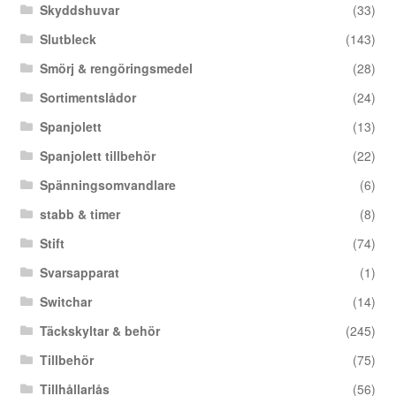
Skyddshuvar
(33)
Slutbleck
(143)
Smörj & rengöringsmedel
(28)
Sortimentslådor
(24)
Spanjolett
(13)
Spanjolett tillbehör
(22)
Spänningsomvandlare
(6)
stabb & timer
(8)
Stift
(74)
Svarsapparat
(1)
Switchar
(14)
Täckskyltar & behör
(245)
Tillbehör
(75)
Tillhållarlås
(56)