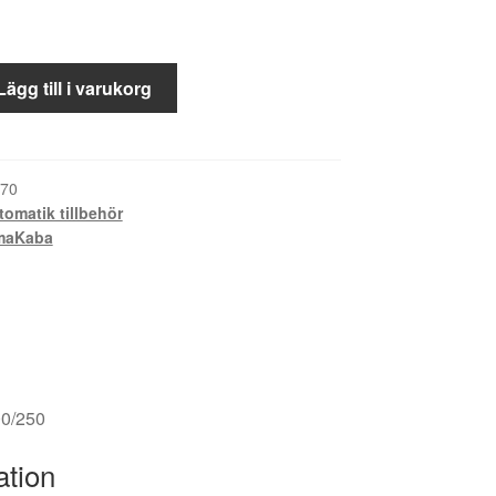
Lägg till i varukorg
70
tomatik tillbehör
maKaba
00/250
ation