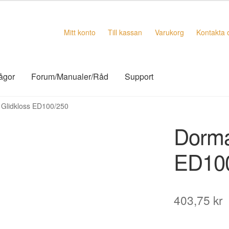
Mitt konto
Till kassan
Varukorg
Kontakta 
rågor
Forum/Manualer/Råd
Support
Glidkloss ED100/250
Dorma
ED10
403,75
kr