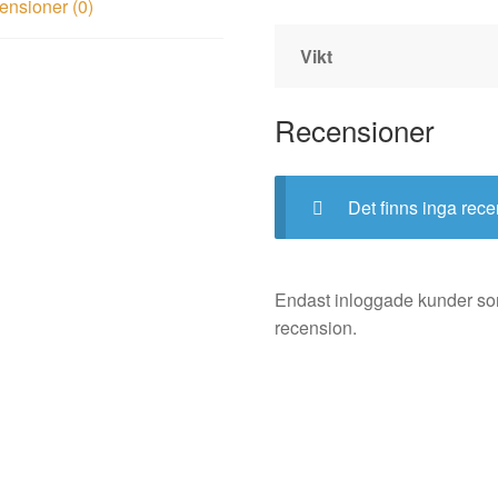
nsioner (0)
Vikt
Recensioner
Det finns inga rece
Endast inloggade kunder so
recension.