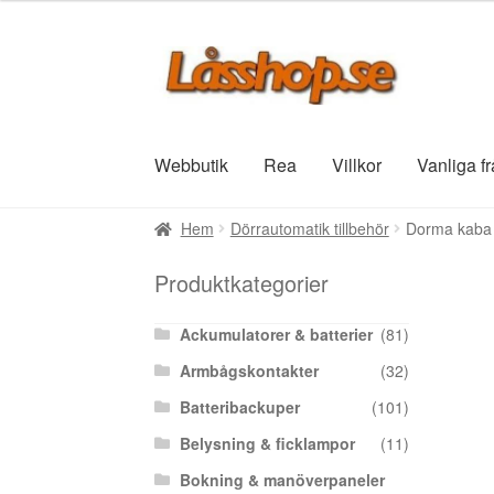
Hoppa
Hoppa
till
till
navigering
innehåll
Webbutik
Rea
Villkor
Vanliga f
Hem
Dörrautomatik tillbehör
Dorma kaba 
Produktkategorier
Ackumulatorer & batterier
(81)
Armbågskontakter
(32)
Batteribackuper
(101)
Belysning & ficklampor
(11)
Bokning & manöverpaneler