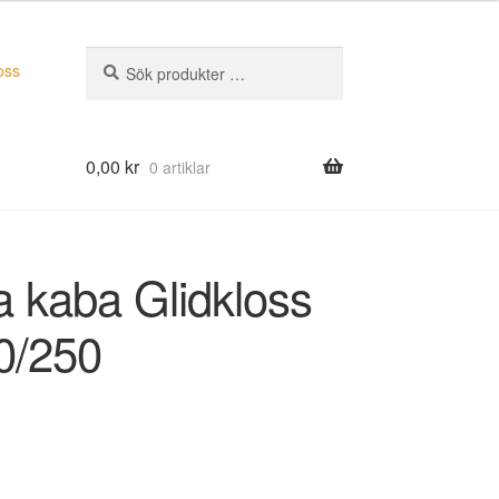
Sök
Sök
oss
efter:
0,00
kr
0 artiklar
 kaba Glidkloss
0/250