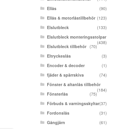
Ellås
(90)
Ellås & motorlåstillbehör
(123)
Elslutbleck
(133)
Elslutbleck monteringsstolpar
(438)
Elslutbleck tillbehör
(70)
Eltryckeslås
(3)
Encoder & decoder
(1)
fjäder & spärrskiva
(74)
Fönster & altanlås tillbehör
(184)
Fönsterlås
(75)
Förbuds & varningsskyltar
(37)
Fordonslås
(31)
Gångjärn
(61)