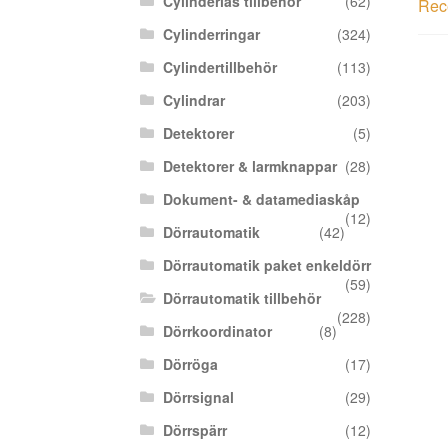
Cylinderlås tillbehör
(62)
Rece
Cylinderringar
(324)
Cylindertillbehör
(113)
Cylindrar
(203)
Detektorer
(5)
Detektorer & larmknappar
(28)
Dokument- & datamediaskåp
(12)
Dörrautomatik
(42)
Dörrautomatik paket enkeldörr
(59)
Dörrautomatik tillbehör
(228)
Dörrkoordinator
(8)
Dörröga
(17)
Dörrsignal
(29)
Dörrspärr
(12)