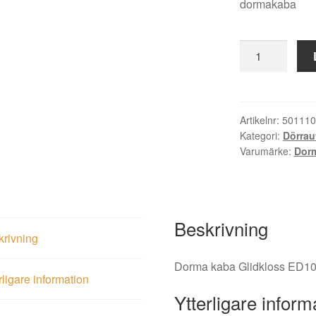
dormakaba
Dorma
kaba
Glidkloss
ED100/250
mängd
Artikelnr:
501110
Kategori:
Dörrau
Varumärke:
Dor
Beskrivning
krivning
Dorma kaba Glidkloss ED1
rligare information
Ytterligare inform