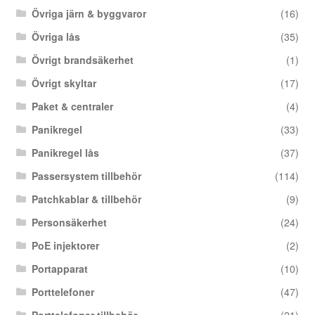
Övriga järn & byggvaror
(16)
Övriga lås
(35)
Övrigt brandsäkerhet
(1)
Övrigt skyltar
(17)
Paket & centraler
(4)
Panikregel
(33)
Panikregel lås
(37)
Passersystem tillbehör
(114)
Patchkablar & tillbehör
(9)
Personsäkerhet
(24)
PoE injektorer
(2)
Portapparat
(10)
Porttelefoner
(47)
Porttelefoner tillbehör
(21)