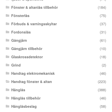
Fönster & altanlås tillbehör
(184)
Fönsterlås
(75)
Förbuds & varningsskyltar
(37)
Fordonslås
(31)
Gångjärn
(61)
Gångjärn tillbehör
(10)
Glaskrossdetektor
(18)
Grind
(2)
Handtag elektromekanisk
(46)
Handtag fönster & altan
(223)
Hänglås
(388)
Hänglås tillbehör
(46)
Hänglåsbeslag
(58)