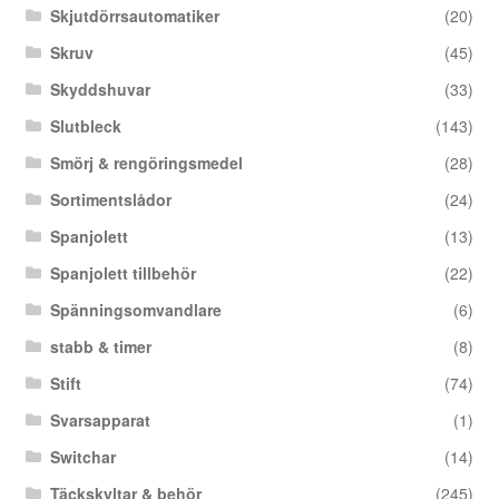
Skjutdörrsautomatiker
(20)
Skruv
(45)
Skyddshuvar
(33)
Slutbleck
(143)
Smörj & rengöringsmedel
(28)
Sortimentslådor
(24)
Spanjolett
(13)
Spanjolett tillbehör
(22)
Spänningsomvandlare
(6)
stabb & timer
(8)
Stift
(74)
Svarsapparat
(1)
Switchar
(14)
Täckskyltar & behör
(245)