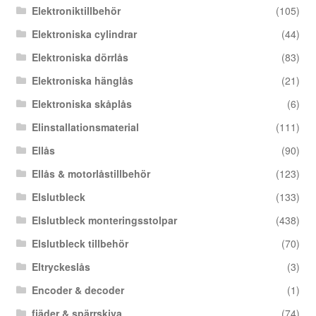
Elektroniktillbehör
(105)
Elektroniska cylindrar
(44)
Elektroniska dörrlås
(83)
Elektroniska hänglås
(21)
Elektroniska skåplås
(6)
Elinstallationsmaterial
(111)
Ellås
(90)
Ellås & motorlåstillbehör
(123)
Elslutbleck
(133)
Elslutbleck monteringsstolpar
(438)
Elslutbleck tillbehör
(70)
Eltryckeslås
(3)
Encoder & decoder
(1)
fjäder & spärrskiva
(74)