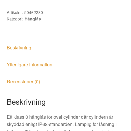
B50
IP68
Artikelnr:
50462280
Kategori:
Hänglås
oval
cylinder
mängd
Beskrivning
Ytterligare information
Recensioner (0)
Beskrivning
Ett klass 3 hänglås för oval cylinder där cylindern är
skyddad enligt IP68-standarden. Lämplig för låsning i