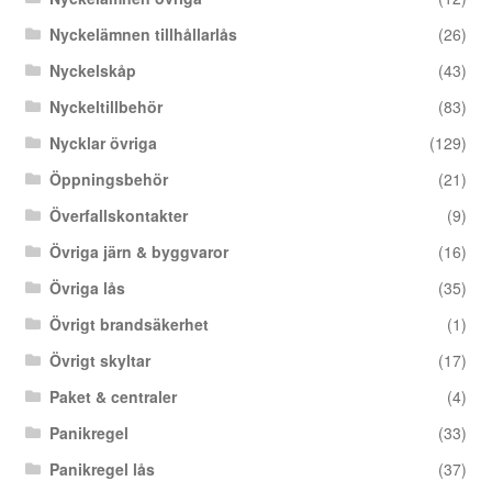
Nyckelämnen tillhållarlås
(26)
Nyckelskåp
(43)
Nyckeltillbehör
(83)
Nycklar övriga
(129)
Öppningsbehör
(21)
Överfallskontakter
(9)
Övriga järn & byggvaror
(16)
Övriga lås
(35)
Övrigt brandsäkerhet
(1)
Övrigt skyltar
(17)
Paket & centraler
(4)
Panikregel
(33)
Panikregel lås
(37)