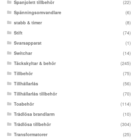
Spanjolett tillbehör
(22)
Spänningsomvandlare
(6)
stabb & timer
(8)
Stift
(74)
Svarsapparat
(1)
Switchar
(14)
Täckskyltar & behör
(245)
Tillbehör
(75)
Tillhållarlås
(56)
Tillhållarlås tillbehör
(70)
Toabehör
(114)
Trådlösa brandlarm
(10)
Trådlösa tillbehör
(304)
Transformatorer
(25)