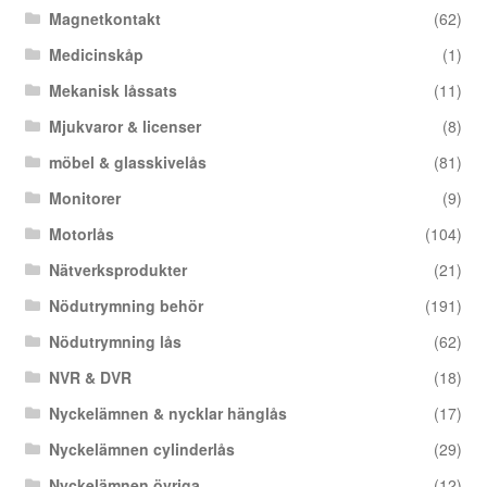
Magnetkontakt
(62)
Medicinskåp
(1)
Mekanisk låssats
(11)
Mjukvaror & licenser
(8)
möbel & glasskivelås
(81)
Monitorer
(9)
Motorlås
(104)
Nätverksprodukter
(21)
Nödutrymning behör
(191)
Nödutrymning lås
(62)
NVR & DVR
(18)
Nyckelämnen & nycklar hänglås
(17)
Nyckelämnen cylinderlås
(29)
Nyckelämnen övriga
(12)