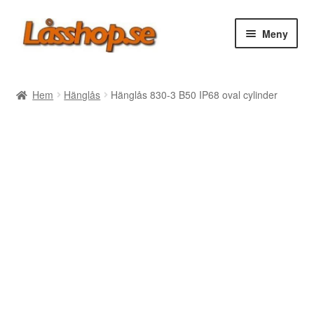
Hoppa
Hoppa
Meny
till
till
navigering
innehåll
Webbutik
Hem
Hänglås
Hänglås 830-3 B50 IP68 oval cylinder
Rea
Villkor
Vanliga frågor
Forum/Manualer/Råd
Support