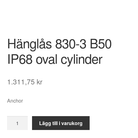
Hänglås 830-3 B50
IP68 oval cylinder
1.311,75
kr
Anchor
Hänglås
Lägg till i varukorg
830-
3