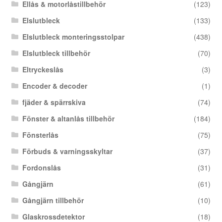
Ellås & motorlåstillbehör
(123)
Elslutbleck
(133)
Elslutbleck monteringsstolpar
(438)
Elslutbleck tillbehör
(70)
Eltryckeslås
(3)
Encoder & decoder
(1)
fjäder & spärrskiva
(74)
Fönster & altanlås tillbehör
(184)
Fönsterlås
(75)
Förbuds & varningsskyltar
(37)
Fordonslås
(31)
Gångjärn
(61)
Gångjärn tillbehör
(10)
Glaskrossdetektor
(18)