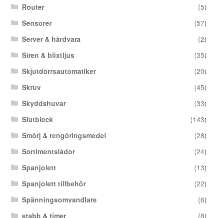
Router
(5)
Sensorer
(57)
Server & hårdvara
(2)
Siren & blixtljus
(35)
Skjutdörrsautomatiker
(20)
Skruv
(45)
Skyddshuvar
(33)
Slutbleck
(143)
Smörj & rengöringsmedel
(28)
Sortimentslådor
(24)
Spanjolett
(13)
Spanjolett tillbehör
(22)
Spänningsomvandlare
(6)
stabb & timer
(8)