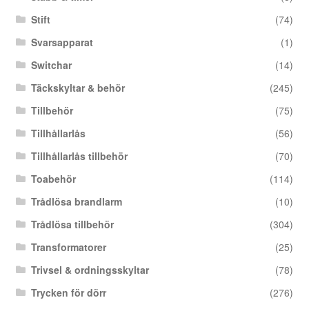
Stift
(74)
Svarsapparat
(1)
Switchar
(14)
Täckskyltar & behör
(245)
Tillbehör
(75)
Tillhållarlås
(56)
Tillhållarlås tillbehör
(70)
Toabehör
(114)
Trådlösa brandlarm
(10)
Trådlösa tillbehör
(304)
Transformatorer
(25)
Trivsel & ordningsskyltar
(78)
Trycken för dörr
(276)