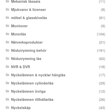
Mekanisk låssats
(11)
Mjukvaror & licenser
(8)
möbel & glasskivelås
(81)
Monitorer
(9)
Motorlås
(104)
Nätverksprodukter
(21)
Nödutrymning behör
(191)
Nödutrymning lås
(62)
NVR & DVR
(18)
Nyckelämnen & nycklar hänglås
(17)
Nyckelämnen cylinderlås
(29)
Nyckelämnen övriga
(12)
Nyckelämnen tillhållarlås
(26)
Nyckelskåp
(43)