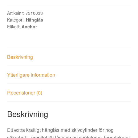
B50
SB
Artikelnr:
7310038
Kategori:
Hänglås
mängd
Etikett:
Anchor
Beskrivning
Ytterligare information
Recensioner (0)
Beskrivning
Ett extra kraftigt hänglås med skivcylinder för hög
säkerhet. Lämpligt för låsning av containers, lagerlokaler,