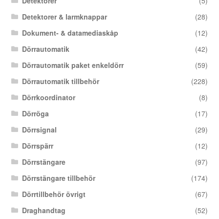
Detektorer
(5)
Detektorer & larmknappar
(28)
Dokument- & datamediaskåp
(12)
Dörrautomatik
(42)
Dörrautomatik paket enkeldörr
(59)
Dörrautomatik tillbehör
(228)
Dörrkoordinator
(8)
Dörröga
(17)
Dörrsignal
(29)
Dörrspärr
(12)
Dörrstängare
(97)
Dörrstängare tillbehör
(174)
Dörrtillbehör övrigt
(67)
Draghandtag
(52)