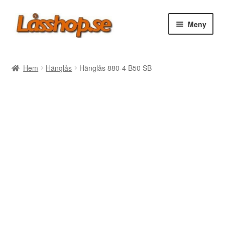
Hoppa
Hoppa
Meny
till
till
navigering
innehåll
Webbutik
Hem
Hänglås
Hänglås 880-4 B50 SB
Rea
Villkor
Vanliga frågor
Forum/Manualer/Råd
Support