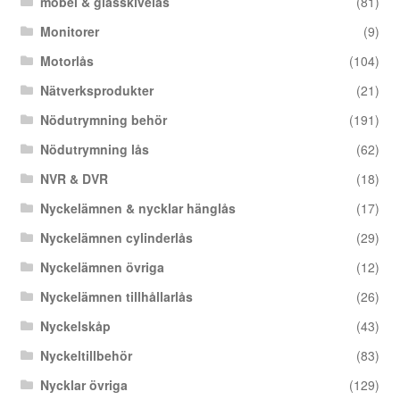
möbel & glasskivelås
(81)
Monitorer
(9)
Motorlås
(104)
Nätverksprodukter
(21)
Nödutrymning behör
(191)
Nödutrymning lås
(62)
NVR & DVR
(18)
Nyckelämnen & nycklar hänglås
(17)
Nyckelämnen cylinderlås
(29)
Nyckelämnen övriga
(12)
Nyckelämnen tillhållarlås
(26)
Nyckelskåp
(43)
Nyckeltillbehör
(83)
Nycklar övriga
(129)