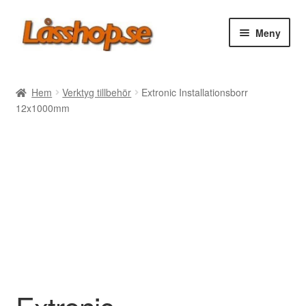
Hoppa
Hoppa
Meny
till
till
navigering
innehåll
Webbutik
Hem
Verktyg tillbehör
Extronic Installationsborr
12x1000mm
Rea
Villkor
Vanliga frågor
Forum/Manualer/Råd
Support