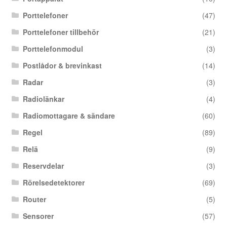
Porttelefoner
(47)
Porttelefoner tillbehör
(21)
Porttelefonmodul
(3)
Postlådor & brevinkast
(14)
Radar
(3)
Radiolänkar
(4)
Radiomottagare & sändare
(60)
Regel
(89)
Relä
(9)
Reservdelar
(3)
Rörelsedetektorer
(69)
Router
(5)
Sensorer
(57)