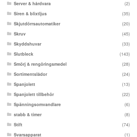
Server & hårdvara
(2)
Siren & blixtljus
(35)
Skjutdörrsautomatiker
(20)
Skruv
(45)
Skyddshuvar
(33)
Slutbleck
(143)
Smörj & rengöringsmedel
(28)
Sortimentslådor
(24)
Spanjolett
(13)
Spanjolett tillbehör
(22)
Spänningsomvandlare
(6)
stabb & timer
(8)
Stift
(74)
Svarsapparat
(1)