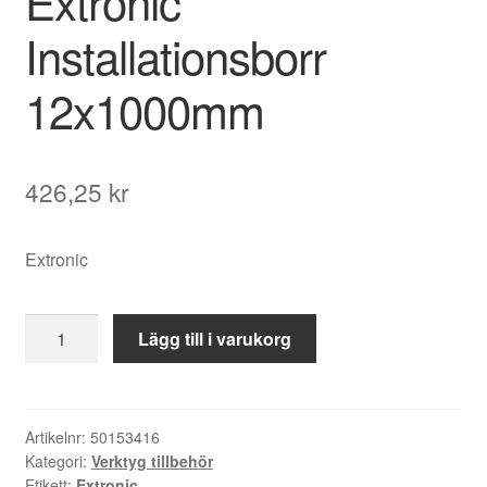
Extronic
Installationsborr
12x1000mm
426,25
kr
Extronic
Extronic
Lägg till i varukorg
Installationsborr
12x1000mm
mängd
Artikelnr:
50153416
Kategori:
Verktyg tillbehör
Etikett:
Extronic