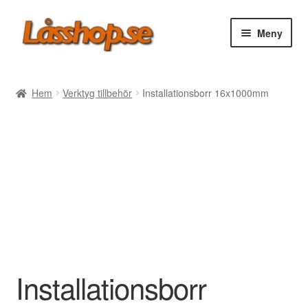
Hoppa
Hoppa
Meny
till
till
navigering
innehåll
Webbutik
Hem
Verktyg tillbehör
Installationsborr 16x1000mm
Rea
Villkor
Vanliga frågor
Forum/Manualer/Råd
Support
Installationsborr