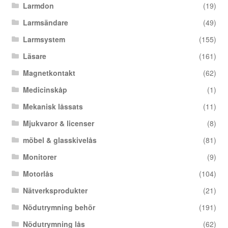
Larmdon
(19)
Larmsändare
(49)
Larmsystem
(155)
Läsare
(161)
Magnetkontakt
(62)
Medicinskåp
(1)
Mekanisk låssats
(11)
Mjukvaror & licenser
(8)
möbel & glasskivelås
(81)
Monitorer
(9)
Motorlås
(104)
Nätverksprodukter
(21)
Nödutrymning behör
(191)
Nödutrymning lås
(62)