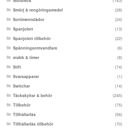
Slutbleck
(143)
Smörj & rengöringsmedel
(28)
Sortimentslådor
(24)
Spanjolett
(13)
Spanjolett tillbehör
(22)
Spänningsomvandlare
(6)
stabb & timer
(8)
Stift
(74)
Svarsapparat
(1)
Switchar
(14)
Täckskyltar & behör
(245)
Tillbehör
(75)
Tillhållarlås
(56)
Tillhållarlås tillbehör
(70)