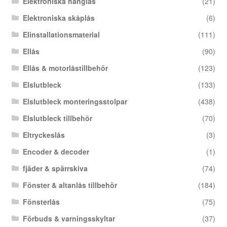
Elektroniska hänglås
(21)
Elektroniska skåplås
(6)
Elinstallationsmaterial
(111)
Ellås
(90)
Ellås & motorlåstillbehör
(123)
Elslutbleck
(133)
Elslutbleck monteringsstolpar
(438)
Elslutbleck tillbehör
(70)
Eltryckeslås
(3)
Encoder & decoder
(1)
fjäder & spärrskiva
(74)
Fönster & altanlås tillbehör
(184)
Fönsterlås
(75)
Förbuds & varningsskyltar
(37)