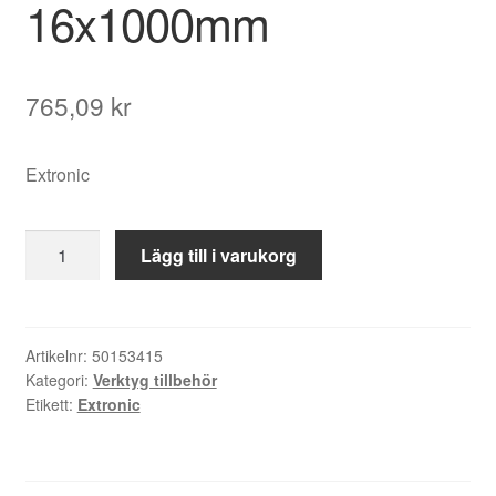
16x1000mm
765,09
kr
Extronic
Installationsborr
Lägg till i varukorg
16x1000mm
mängd
Artikelnr:
50153415
Kategori:
Verktyg tillbehör
Etikett:
Extronic