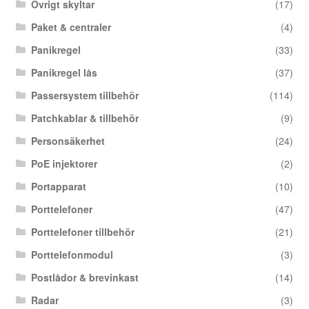
Övrigt skyltar
(17)
Paket & centraler
(4)
Panikregel
(33)
Panikregel lås
(37)
Passersystem tillbehör
(114)
Patchkablar & tillbehör
(9)
Personsäkerhet
(24)
PoE injektorer
(2)
Portapparat
(10)
Porttelefoner
(47)
Porttelefoner tillbehör
(21)
Porttelefonmodul
(3)
Postlådor & brevinkast
(14)
Radar
(3)