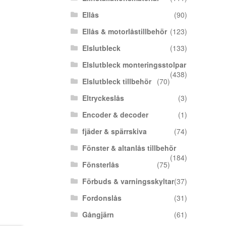
Ellås
(90)
Ellås & motorlåstillbehör
(123)
Elslutbleck
(133)
Elslutbleck monteringsstolpar
(438)
Elslutbleck tillbehör
(70)
Eltryckeslås
(3)
Encoder & decoder
(1)
fjäder & spärrskiva
(74)
Fönster & altanlås tillbehör
(184)
Fönsterlås
(75)
Förbuds & varningsskyltar
(37)
Fordonslås
(31)
Gångjärn
(61)