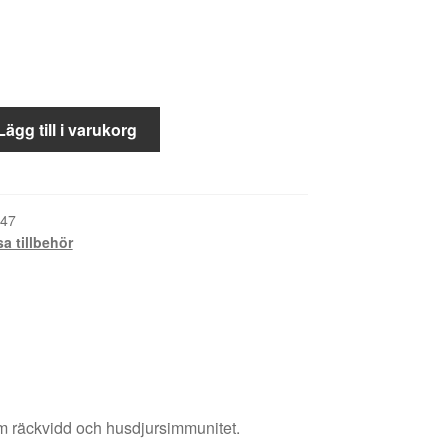
Lägg till i varukorg
47
a tillbehör
m räckvidd och husdjursimmunitet.