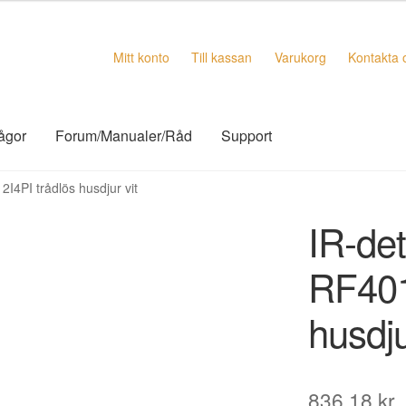
Mitt konto
Till kassan
Varukorg
Kontakta 
rågor
Forum/Manualer/Råd
Support
I4PI trådlös husdjur vit
IR-det
RF401
husdju
836,18
kr