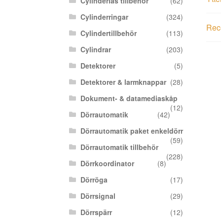
Cylinderlås tillbehör
(62)
Cylinderringar
(324)
Rece
Cylindertillbehör
(113)
Cylindrar
(203)
Detektorer
(5)
Detektorer & larmknappar
(28)
Dokument- & datamediaskåp
(12)
Dörrautomatik
(42)
Dörrautomatik paket enkeldörr
(59)
Dörrautomatik tillbehör
(228)
Dörrkoordinator
(8)
Dörröga
(17)
Dörrsignal
(29)
Dörrspärr
(12)