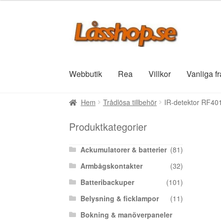
Hoppa
Hoppa
till
till
navigering
innehåll
Webbutik
Rea
Villkor
Vanliga f
Hem
Trådlösa tillbehör
IR-detektor RF4012
Produktkategorier
Ackumulatorer & batterier
(81)
Armbågskontakter
(32)
Batteribackuper
(101)
Belysning & ficklampor
(11)
Bokning & manöverpaneler