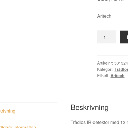
Aritech
IR-
detektor
RF4012I4PI
trådlös
husdjur
Artikelnr:
501324
Kategori:
Trådlös
vit
Etikett:
Aritech
mängd
Beskrivning
krivning
Trådlös IR-detektor med 12 
rligare information