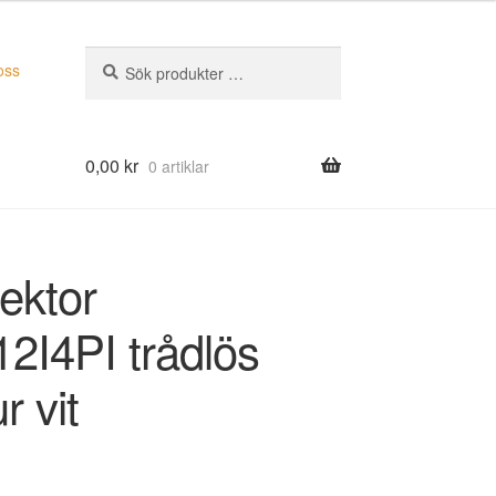
Sök
Sök
oss
efter:
0,00
kr
0 artiklar
ektor
2I4PI trådlös
r vit