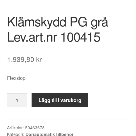
Klämskydd PG grå
Lev.art.nr 100415
1.939,80
kr
Flexstop
Klämskydd
Lägg till i varukorg
PG
grå
Lev.art.nr
100415
Artikelnr:
50463678
Kategori:
Dörrautomatik tillbehör
mängd