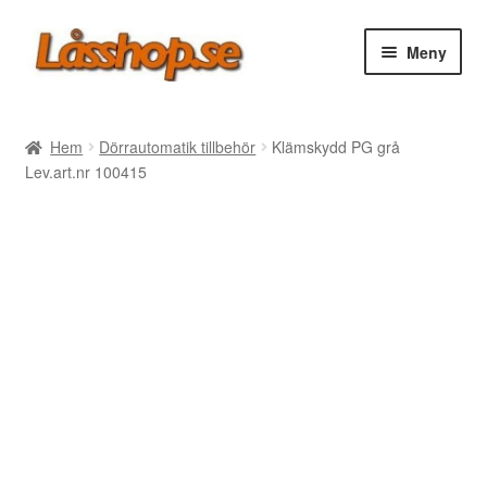
Hoppa
Hoppa
Meny
till
till
navigering
innehåll
Webbutik
Hem
Dörrautomatik tillbehör
Klämskydd PG grå
Lev.art.nr 100415
Rea
Villkor
Vanliga frågor
Forum/Manualer/Råd
Support