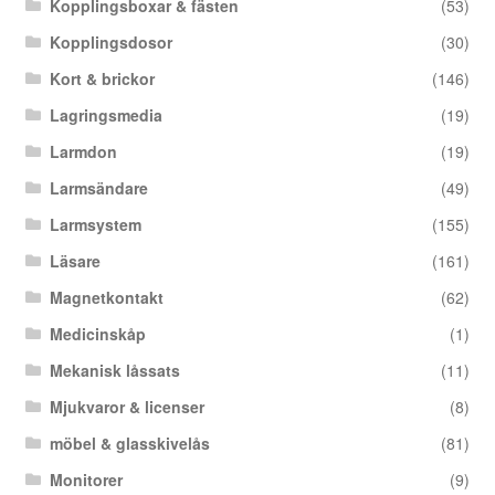
Kopplingsboxar & fästen
(53)
Kopplingsdosor
(30)
Kort & brickor
(146)
Lagringsmedia
(19)
Larmdon
(19)
Larmsändare
(49)
Larmsystem
(155)
Läsare
(161)
Magnetkontakt
(62)
Medicinskåp
(1)
Mekanisk låssats
(11)
Mjukvaror & licenser
(8)
möbel & glasskivelås
(81)
Monitorer
(9)