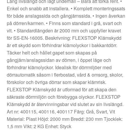
Lång livslängd och lågt underhåll – Bara att torka rent. •
Enkel och snabb att installera. • Komplett monteringssats
för både anslagssida och gångjärnssida. • Ingen åverkan
på dörren/karmen. • Finns som standard i grå, svart och
vit. • Standardlängden är 2000 mm och uppfyller kravet
för SS-EN-16005. Beskrivning: FLEXSTOP Klämskydd
är ett skydd som förhindrar klämolyckor i bakkantdörr.
Täcker helt och hållet gapet som skapas på
gångjärn/anslagssidan av dörren, i öppet läge och
förhindrar klämolyckor. Idealisk för dörrmiljöer med
dörrautomatik såsom i flerbostad, vård & omsorg, skolor,
förskolor och övriga dörrar som skapar klämrisk.
FLEXSTOP Klämskydd är utformad för att skapa den
säkraste dörrmiljön och förebygga olyckor. FLEXSTOP
Klämskydd är återvinningsbar vid slutet av sin livslängd.
Art nr: 400115, 400116, 400117 Färg: Grå, Svart, Vit
Material: Plast Höjd: 2000 mm Bredd: 230 mm Tjocklek:
1,5 mm Vikt: 2 KG Enhet: Styck