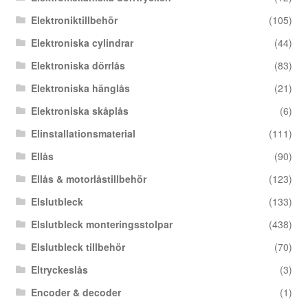
Elektroniktillbehör
(105)
Elektroniska cylindrar
(44)
Elektroniska dörrlås
(83)
Elektroniska hänglås
(21)
Elektroniska skåplås
(6)
Elinstallationsmaterial
(111)
Ellås
(90)
Ellås & motorlåstillbehör
(123)
Elslutbleck
(133)
Elslutbleck monteringsstolpar
(438)
Elslutbleck tillbehör
(70)
Eltryckeslås
(3)
Encoder & decoder
(1)