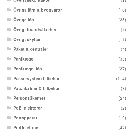
Övriga järn & byggvaror
(16)
Övriga lås
(35)
Övrigt brandsäkerhet
(1)
Övrigt skyltar
(17)
Paket & centraler
(4)
Panikregel
(33)
Panikregel lås
(37)
Passersystem tillbehör
(114)
Patchkablar & tillbehör
(9)
Personsäkerhet
(24)
PoE injektorer
(2)
Portapparat
(10)
Porttelefoner
(47)