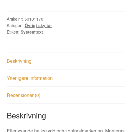
30st
efterlysande
mängd
Artikelnr:
50101170
Kategori:
Övrigt skyltar
Etikett:
Systemtext
Beskrivning
Ytterligare information
Recensioner (0)
Beskrivning
Efterlysande halkskydd och kontrastmarkering. Monteras