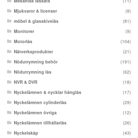
Mekanisk låssats
(11)
Mjukvaror & licenser
(8)
möbel & glasskivelås
(81)
Monitorer
(9)
Motorlås
(104)
Nätverksprodukter
(21)
Nödutrymning behör
(191)
Nödutrymning lås
(62)
NVR & DVR
(18)
Nyckelämnen & nycklar hänglås
(17)
Nyckelämnen cylinderlås
(29)
Nyckelämnen övriga
(12)
Nyckelämnen tillhållarlås
(26)
Nyckelskåp
(43)