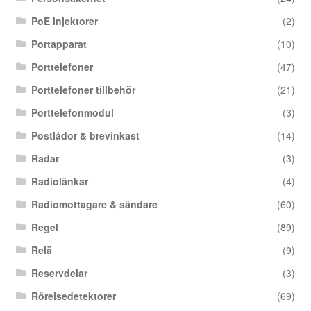
PoE injektorer
(2)
Portapparat
(10)
Porttelefoner
(47)
Porttelefoner tillbehör
(21)
Porttelefonmodul
(3)
Postlådor & brevinkast
(14)
Radar
(3)
Radiolänkar
(4)
Radiomottagare & sändare
(60)
Regel
(89)
Relä
(9)
Reservdelar
(3)
Rörelsedetektorer
(69)