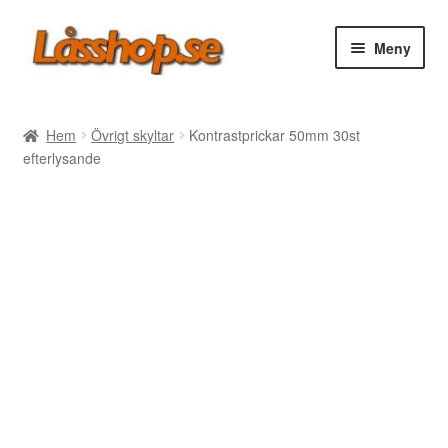
Hoppa
Hoppa
Meny
till
till
navigering
innehåll
Webbutik
Hem
Övrigt skyltar
Kontrastprickar 50mm 30st
efterlysande
Rea
Villkor
Vanliga frågor
Forum/Manualer/Råd
Support