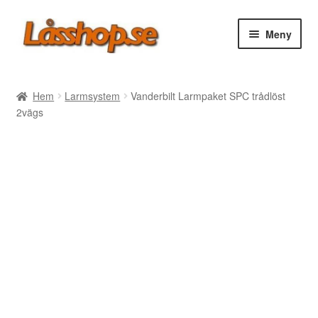
Hoppa
Hoppa
Meny
till
till
navigering
innehåll
Webbutik
Hem
Larmsystem
Vanderbilt Larmpaket SPC trådlöst
2vägs
Rea
Villkor
Vanliga frågor
Forum/Manualer/Råd
Support