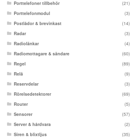
Porttelefoner tillbehör
(21)
Porttelefonmodul
(3)
Postlådor & brevinkast
(14)
Radar
(3)
Radiolänkar
(4)
Radiomottagare & sändare
(60)
Regel
(89)
Relä
(9)
Reservdelar
(3)
Rörelsedetektorer
(69)
Router
(5)
Sensorer
(57)
Server & hårdvara
(2)
Siren & blixtljus
(35)