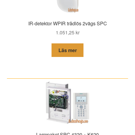
IR-detektor WPIR trådlös 2vägs SPC
1.051,25
kr
Läs mer
Larmpaket SPC 4320 + K620