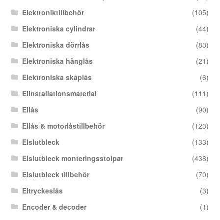
Elektroniktillbehör
(105)
Elektroniska cylindrar
(44)
Elektroniska dörrlås
(83)
Elektroniska hänglås
(21)
Elektroniska skåplås
(6)
Elinstallationsmaterial
(111)
Ellås
(90)
Ellås & motorlåstillbehör
(123)
Elslutbleck
(133)
Elslutbleck monteringsstolpar
(438)
Elslutbleck tillbehör
(70)
Eltryckeslås
(3)
Encoder & decoder
(1)