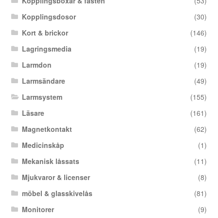
Kopplingsboxar & fästen
(53)
Kopplingsdosor
(30)
Kort & brickor
(146)
Lagringsmedia
(19)
Larmdon
(19)
Larmsändare
(49)
Larmsystem
(155)
Läsare
(161)
Magnetkontakt
(62)
Medicinskåp
(1)
Mekanisk låssats
(11)
Mjukvaror & licenser
(8)
möbel & glasskivelås
(81)
Monitorer
(9)