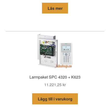
Läs mer
Larmpaket SPC 4320 + K623
11.221,25
kr
Lägg till i varukorg