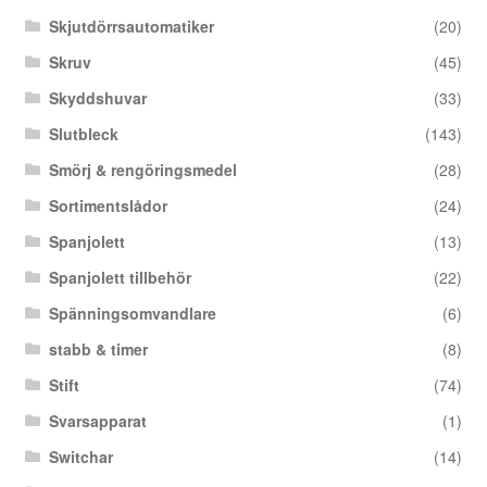
Skjutdörrsautomatiker
(20)
Skruv
(45)
Skyddshuvar
(33)
Slutbleck
(143)
Smörj & rengöringsmedel
(28)
Sortimentslådor
(24)
Spanjolett
(13)
Spanjolett tillbehör
(22)
Spänningsomvandlare
(6)
stabb & timer
(8)
Stift
(74)
Svarsapparat
(1)
Switchar
(14)