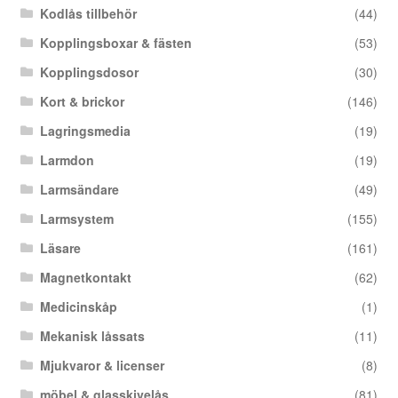
Kodlås tillbehör
(44)
Kopplingsboxar & fästen
(53)
Kopplingsdosor
(30)
Kort & brickor
(146)
Lagringsmedia
(19)
Larmdon
(19)
Larmsändare
(49)
Larmsystem
(155)
Läsare
(161)
Magnetkontakt
(62)
Medicinskåp
(1)
Mekanisk låssats
(11)
Mjukvaror & licenser
(8)
möbel & glasskivelås
(81)