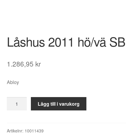
Låshus 2011 hö/vä SB
1.286,95
kr
Abloy
Låshus
Lägg till i varukorg
2011
hö/vä
SB
mängd
Artikelnr:
10011439