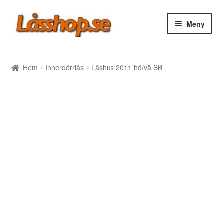
Hoppa
Hoppa
Meny
till
till
navigering
innehåll
Webbutik
Hem
Innerdörrlås
Låshus 2011 hö/vä SB
Rea
Villkor
Vanliga frågor
Forum/Manualer/Råd
Support