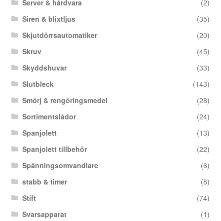
Server & hårdvara
(2)
Siren & blixtljus
(35)
Skjutdörrsautomatiker
(20)
Skruv
(45)
Skyddshuvar
(33)
Slutbleck
(143)
Smörj & rengöringsmedel
(28)
Sortimentslådor
(24)
Spanjolett
(13)
Spanjolett tillbehör
(22)
Spänningsomvandlare
(6)
stabb & timer
(8)
Stift
(74)
Svarsapparat
(1)