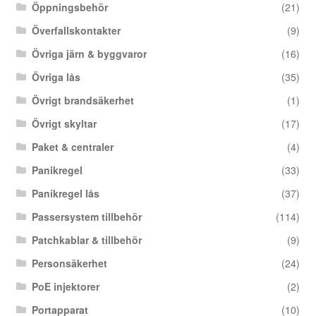
Öppningsbehör
(21)
Överfallskontakter
(9)
Övriga järn & byggvaror
(16)
Övriga lås
(35)
Övrigt brandsäkerhet
(1)
Övrigt skyltar
(17)
Paket & centraler
(4)
Panikregel
(33)
Panikregel lås
(37)
Passersystem tillbehör
(114)
Patchkablar & tillbehör
(9)
Personsäkerhet
(24)
PoE injektorer
(2)
Portapparat
(10)