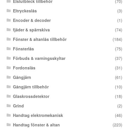
Elslutbleck tillbehör
(70)
Eltryckeslås
(3)
Encoder & decoder
(1)
fjäder & spärrskiva
(74)
Fönster & altanlås tillbehör
(184)
Fönsterlås
(75)
Förbuds & varningsskyltar
(37)
Fordonslås
(31)
Gångjärn
(61)
Gångjärn tillbehör
(10)
Glaskrossdetektor
(18)
Grind
(2)
Handtag elektromekanisk
(46)
Handtag fönster & altan
(223)