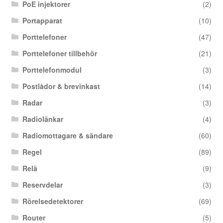
PoE injektorer
(2)
Portapparat
(10)
Porttelefoner
(47)
Porttelefoner tillbehör
(21)
Porttelefonmodul
(3)
Postlådor & brevinkast
(14)
Radar
(3)
Radiolänkar
(4)
Radiomottagare & sändare
(60)
Regel
(89)
Relä
(9)
Reservdelar
(3)
Rörelsedetektorer
(69)
Router
(5)