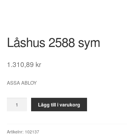
Låshus 2588 sym
1.310,89
kr
ASSA ABLOY
Låshus
Lägg till i varukorg
2588
sym
mängd
Artikelnr:
102137