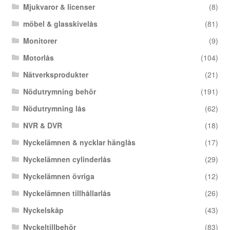
Mjukvaror & licenser
(8)
möbel & glasskivelås
(81)
Monitorer
(9)
Motorlås
(104)
Nätverksprodukter
(21)
Nödutrymning behör
(191)
Nödutrymning lås
(62)
NVR & DVR
(18)
Nyckelämnen & nycklar hänglås
(17)
Nyckelämnen cylinderlås
(29)
Nyckelämnen övriga
(12)
Nyckelämnen tillhållarlås
(26)
Nyckelskåp
(43)
Nyckeltillbehör
(83)