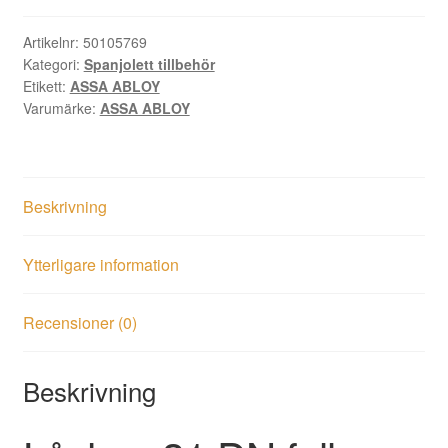
fall
vänster
Artikelnr:
50105769
Kategori:
Spanjolett tillbehör
kpl
Etikett:
ASSA ABLOY
mängd
Varumärke:
ASSA ABLOY
Beskrivning
Ytterligare information
Recensioner (0)
Beskrivning