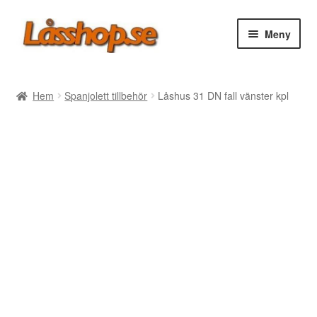
Hoppa
Hoppa
Meny
till
till
navigering
innehåll
Webbutik
Hem
Spanjolett tillbehör
Låshus 31 DN fall vänster kpl
Rea
Villkor
Vanliga frågor
Forum/Manualer/Råd
Support