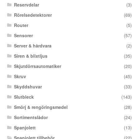
Reservdelar
(3)
Rörelsedetektorer
(69)
Router
(5)
Sensorer
(57)
Server & hårdvara
(2)
Siren & blixtljus
(35)
Skjutdörrsautomatiker
(20)
Skruv
(45)
Skyddshuvar
(33)
Slutbleck
(143)
Smörj & rengöringsmedel
(28)
Sortimentslådor
(24)
Spanjolett
(13)
Spanjolett tillbehör
(22)