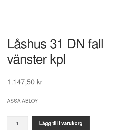
Låshus 31 DN fall
vänster kpl
1.147,50
kr
ASSA ABLOY
Låshus
Lägg till i varukorg
31
DN