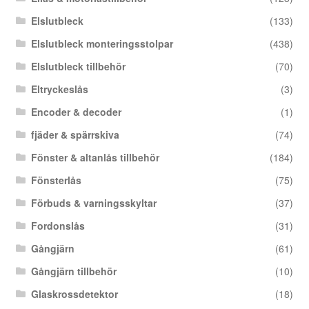
Elslutbleck
(133)
Elslutbleck monteringsstolpar
(438)
Elslutbleck tillbehör
(70)
Eltryckeslås
(3)
Encoder & decoder
(1)
fjäder & spärrskiva
(74)
Fönster & altanlås tillbehör
(184)
Fönsterlås
(75)
Förbuds & varningsskyltar
(37)
Fordonslås
(31)
Gångjärn
(61)
Gångjärn tillbehör
(10)
Glaskrossdetektor
(18)