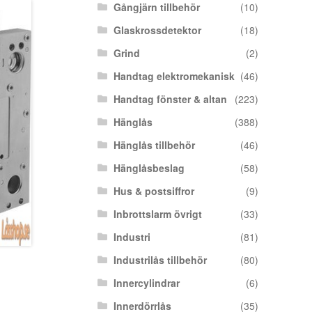
Gångjärn tillbehör
(10)
Glaskrossdetektor
(18)
Grind
(2)
Handtag elektromekanisk
(46)
Handtag fönster & altan
(223)
Hänglås
(388)
Hänglås tillbehör
(46)
Hänglåsbeslag
(58)
Hus & postsiffror
(9)
Inbrottslarm övrigt
(33)
Industri
(81)
Industrilås tillbehör
(80)
Innercylindrar
(6)
Innerdörrlås
(35)