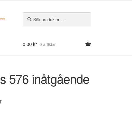
Sök
Sök
oss
efter:
0,00
kr
0 artiklar
s 576 inåtgående
r