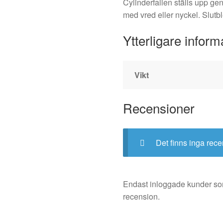
Cylinderfallen ställs upp gen
med vred eller nyckel. Slutb
Ytterligare inform
Vikt
Recensioner
Det finns inga rece
Endast inloggade kunder so
recension.