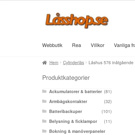
Hoppa
Hoppa
till
till
navigering
innehåll
Webbutik
Rea
Villkor
Vanliga f
Hem
Cylinderlås
Låshus 576 inåtgående
Produktkategorier
Ackumulatorer & batterier
(81)
Armbågskontakter
(32)
Batteribackuper
(101)
Belysning & ficklampor
(11)
Bokning & manöverpaneler