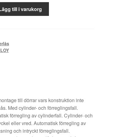
Lägg till i varukorg
erlås
BLOY
ntage till dörrar vars konstruktion inte
. Med cylinder- och förreglingsfall.
isk förregling av cylinderfall. Cylinder- och
yckel eller vred. Automatisk förregling av
sning och intryckt förreglingsfall.