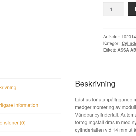
Låshus
576
inåtgående
mängd
Artikelnr:
102014
Kategori:
Cylind
Etikett:
ASSA A
Beskrivning
krivning
Låshus för utanpåliggande mo
rligare information
medger montering av modullås
Vändbar cylinderfall. Automat
förreglingsfall dras in med n
nsioner (0)
cylinderfallen vid 14 mm utlå