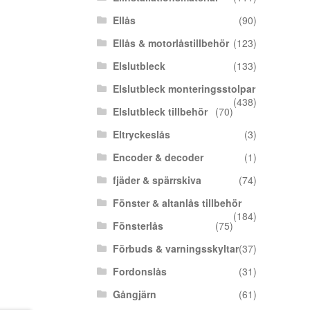
Ellås
(90)
Ellås & motorlåstillbehör
(123)
Elslutbleck
(133)
Elslutbleck monteringsstolpar
(438)
Elslutbleck tillbehör
(70)
Eltryckeslås
(3)
Encoder & decoder
(1)
fjäder & spärrskiva
(74)
Fönster & altanlås tillbehör
(184)
Fönsterlås
(75)
Förbuds & varningsskyltar
(37)
Fordonslås
(31)
Gångjärn
(61)