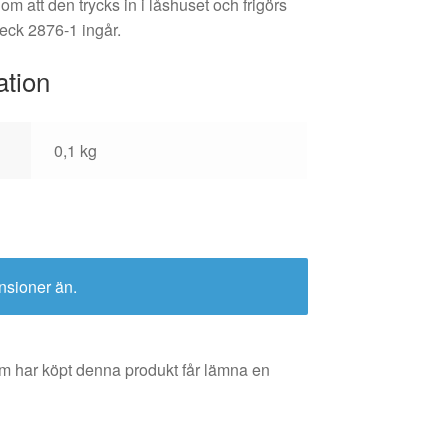
om att den trycks in i låshuset och frigörs
leck 2876-1 ingår.
ation
0,1 kg
nsioner än.
m har köpt denna produkt får lämna en